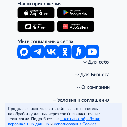
Наши приложения
Мы в социальных сетях
Для себя
Интернет-магазин
Стань клиентом METRO
Для Бизнеса
Акции, скидки, распродажи
Личный кабинет
Доставка клиентам
Заказ для бизнеса
О компании
Условия доставки
Получить карту для бизнеса
O METRO
Подарочные карты. Активация и баланс
Для магазинов
Карьера
Условия и соглашения
Скидка за подписку
Для гостинично-ресторанного бизнеса
Пресс-центр
Политика конфиденциальности
© METRO Cash and Carry Russia, 2026
Продолжая использовать сайт, вы соглашаетесь
Часто задаваемые вопросы
Для офисов и предприятий
Программа METRO Potentials
Правовая информация
на обработку данных через cookie и аналогичные
METRO AG
Рекламодателям
Торговые центры
Условия соглашения
технологии. Подробнее — в
политиках обработки
Читать полностью
персональных данных
Как читать ценники?
и
использования Cookies
Поставщикам
Собственные бренды
Cookies