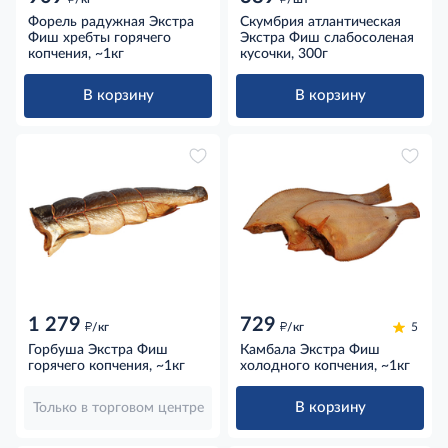
Форель радужная Экстра
Скумбрия атлантическая
Фиш хребты горячего
Экстра Фиш слабосоленая
копчения, ~1кг
кусочки, 300г
В корзину
В корзину
1 279
729
д
д
/кг
/кг
5
Горбуша Экстра Фиш
Камбала Экстра Фиш
горячего копчения, ~1кг
холодного копчения, ~1кг
В корзину
Только в торговом центре