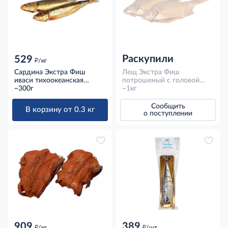
Раскупили
529
д
/кг
Сардина Экстра Фиш
Лещ Экстра Фиш
иваси тихоокеанская
потрошеный с головой
холодного копчения
~300г
холодного копчения
~1кг
неразделанная, ~300г
охлажденный, ~1кг
Сообщить
В корзину от 0.3 кг
о поступлении
909
389
д
д
/кг
/шт