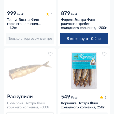
999
879
д
д
/кг
5
/кг
Терпуг Экстра Фиш
Форель Экстра Фиш
горячего копчения
радужная хребет
потрошеный с головой,
~1.2кг
холодного копчения, ~200г
~1.2кг
В корзину от 0.2 кг
Только в торговом центре
Раскупили
549
д
/шт
5
Скумбрия Экстра Фиш
Корюшка Экстра Фиш
горячего копчения, ~300г
холодного копчения, 250г