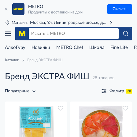
METRO
Скачать
Продукты с доставкой на дом
Москва, Ул. Ленинградское шоссе, д. 71Г (м. Речной 
Магазин:
АлкоГуру
Новинки
METRO Chef
Школа
Fine Life
Г
Каталог
Бренд ЭКСТРА ФИШ
Бренд ЭКСТРА ФИШ
28 товаров
Фильтр
Популярные
28