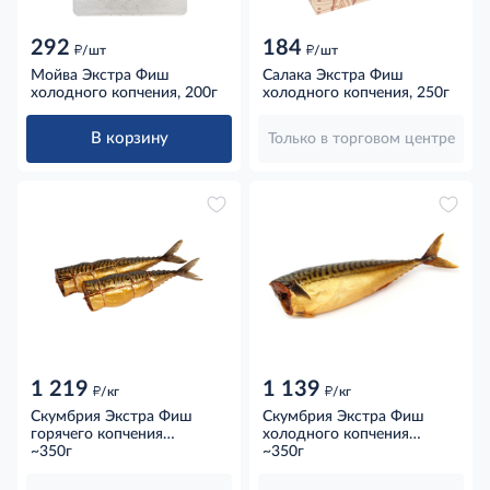
292
184
д
д
/шт
/шт
Мойва Экстра Фиш
Салака Экстра Фиш
холодного копчения, 200г
холодного копчения, 250г
В корзину
Только в торговом центре
1 219
1 139
д
д
/кг
/кг
Скумбрия Экстра Фиш
Скумбрия Экстра Фиш
горячего копчения
холодного копчения
потрошеная без головы,
~350г
потрошеная без головы,
~350г
~350г
~350г