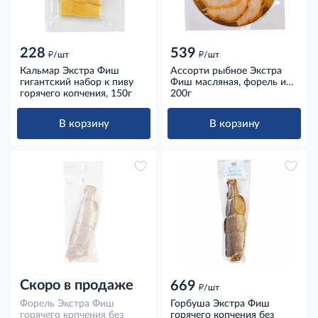
228
539
д
д
/шт
/шт
Кальмар Экстра Фиш
Ассорти рыбное Экстра
гигантский набор к пиву
Фиш масляная, форель и
горячего копчения, 150г
марлин холодного
200г
копчения, 200г
В корзину
В корзину
Скоро в продаже
669
д
/шт
Форель Экстра Фиш
Горбуша Экстра Фиш
горячего копчения без
горячего копчения без