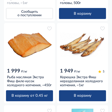
головы, ~1кг
головы, 500г
Сообщить
В корзину
о поступлении
1 999
1 949
д
д
/кг
/кг
5
Рыба масляная Экстра
Корюшка Экстра Фиш
Фиш филе-кусок
неразделанная холодного
холодного копчения, ~450г
копчения, ~1кг
В корзину от 0.45 кг
В корзину