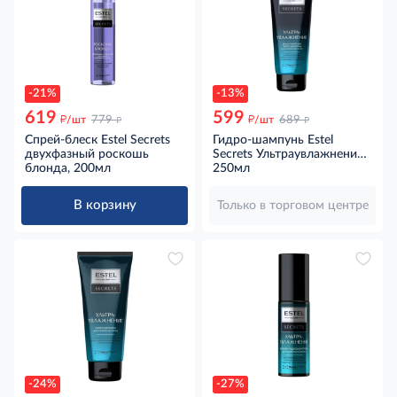
-21%
-13%
619
599
д
д
д
д
/шт
779
/шт
689
Спрей-блеск Estel Secrets
Гидро-шампунь Estel
двухфазный роскошь
Secrets Ультраувлажнение
блонда, 200мл
бессульфатный для
250мл
ослабленных волос, 250мл
В корзину
Только в торговом центре
-24%
-27%