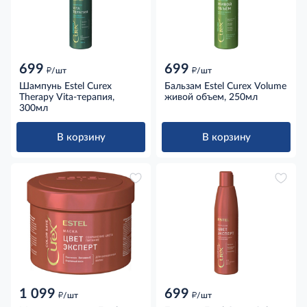
699
699
д
д
/шт
/шт
Шампунь Estel Curex
Бальзам Estel Curex Volume
Therapy Vita-терапия,
живой объем, 250мл
300мл
В корзину
В корзину
1 099
699
д
д
/шт
/шт