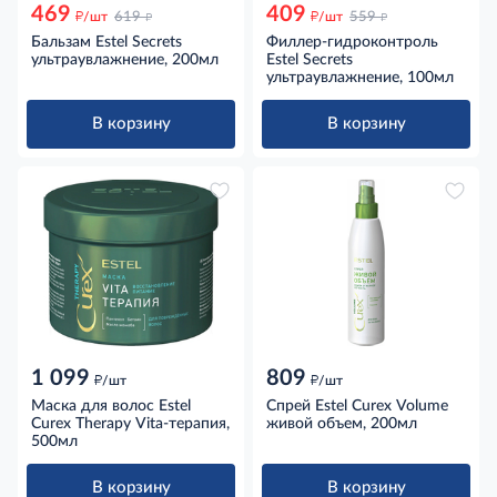
469
409
д
д
д
д
/шт
619
/шт
559
Бальзам Estel Secrets
Филлер-гидроконтроль
ультраувлажнение, 200мл
Estel Secrets
ультраувлажнение, 100мл
В корзину
В корзину
1 099
809
д
д
/шт
/шт
Маска для волос Estel
Спрей Estel Curex Volume
Curex Therapy Vita-терапия,
живой объем, 200мл
500мл
В корзину
В корзину