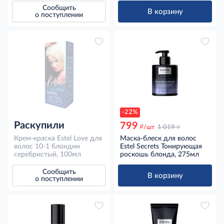
Сообщить
В корзину
о поступлении
-22%
Раскупили
799
д
д
/шт
1 019
Крем-краска Estel Love для
Маска-блеск для волос
волос 10-1 блондин
Estel Secrets Тонирующая
серебристый, 100мл
роскошь блонда, 275мл
Сообщить
В корзину
о поступлении