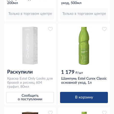
термозащитный легкая
200мл
уход, 500мл
фиксация, 200мл
Только в торговом центре
Только в торговом центре
Раскупили
1 179
д
/шт
Краска Estel Only Looks для
Шампунь Estel Curex Classic
бровей и ресниц 604
основной уход, 1л
графит, 80мл
Сообщить
В корзину
о поступлении