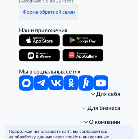
Выходные: с 8 до 22 часов
Форма обратной связи
Наши приложения
Мы в социальных сетях
Для себя
Интернет-магазин
Стань клиентом METRO
Для Бизнеса
Акции, скидки, распродажи
Личный кабинет
Доставка клиентам
Заказ для бизнеса
О компании
Условия доставки
Получить карту для бизнеса
O METRO
Продолжая использовать сайт, вы соглашаетесь
Подарочные карты. Активация и баланс
Для магазинов
Карьера
Условия и соглашения
на обработку данных через cookie и аналогичные