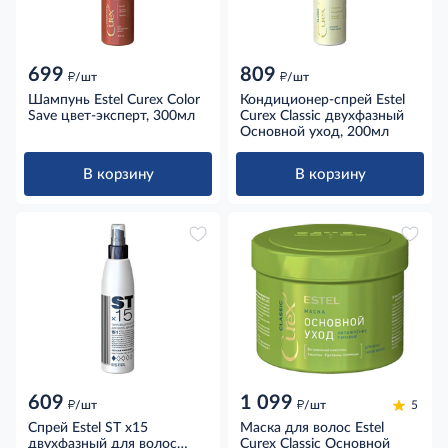
699
809
д
д
/шт
/шт
Шампунь Estel Curex Color
Кондиционер-спрей Estel
Save цвет-эксперт, 300мл
Curex Classic двухфазный
Основной уход, 200мл
В корзину
В корзину
609
1 099
д
д
/шт
/шт
5
Спрей Estel ST х15
Маска для волос Estel
двухфазный для волос
Curex Classic Основной