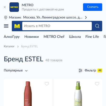
METRO
Скачать
Продукты с доставкой на дом
Москва, Ул. Ленинградское шоссе, д. 71Г (м. Речной 
Магазин:
АлкоГуру
Новинки
METRO Chef
Школа
Fine Life
Г
Каталог
Бренд ESTEL
Бренд ESTEL
48 товаров
Фильтр
Популярные
48