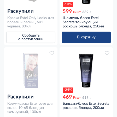
-13%
Раскупили
599
д
д
/шт
689
Краска Estel Only Looks для
Шампунь-блеск Estel
бровей и ресниц 601
Secrets тонирующий
черный, 80мл
роскошь блонда, 250мл
Сообщить
В корзину
о поступлении
-24%
Раскупили
469
д
д
/шт
619
Крем-краска Estel Love для
Бальзам-блеск Estel Secrets
волос 10-65 блондин
роскошь блонда, 200мл
жемчужный, 100мл