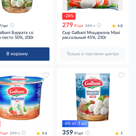
-28%
279
д
д
д
/шт
/шт
389
4.8
lbani Буррата со
Сыр Galbani Моцарелла Maxi
 песто 50%, 200г
рассольный 45%, 250г
В корзину
Только в торговом центре
-6% от 3 шт
359
д
д
д
/шт
399
4.6
/шт
5