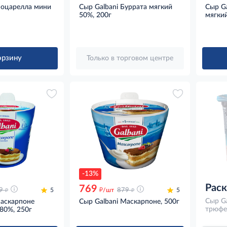
Моцарелла мини
Сыр Galbani Буррата мягкий
Сыр Ga
50%, 200г
мягкий
орзину
Только в торговом центре
-13%
Рас
769
д
д
д
9
5
/шт
879
5
Сыр Ga
Маскарпоне
Сыр Galbani Маскарпоне, 500г
трюфе
80%, 250г