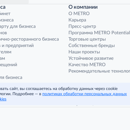
са
О компании
бинет
O METRO
бизнеса
Карьера
арту для бизнеса
Пресс-центр
нов
Программа METRO Potential
ично-ресторанного бизнеса
Торговые центры
 и предприятий
Собственные бренды
телям
Наши проекты
ам
Устойчивое развитие
мещений
Качество METRO
Рекомендательные техноло
ля бизнеса
ным компаниям
ать сайт, вы соглашаетесь на обработку данных через cookie
агазина «Фасоль»
логии. Подробнее — в
политиках обработки персональных данных
 корпоративных норм
kies
© METRO Cash and Carry Russia, 2026
Читать полностью