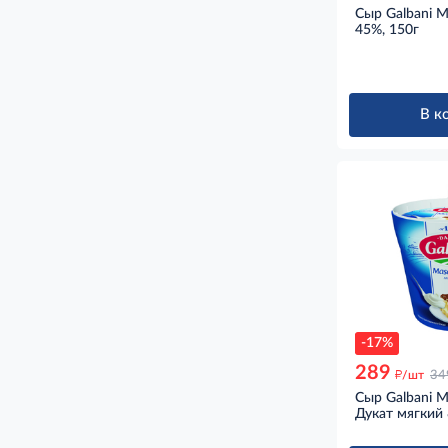
Сыр Galbani 
45%, 150г
В к
-17%
289
д
/шт
34
Сыр Galbani 
Дукат мягкий 