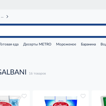
 вокзал)
Готовая еда
Десерты METRO
Мороженое
Баранина
Во
GALBANI
16 товаров