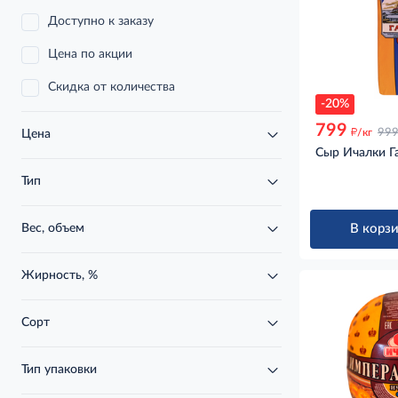
Доступно к заказу
Цена по акции
Скидка от количества
-20%
799
д
/кг
99
Цена
Сыр Ичалки Га
Тип
В корзи
Вес, объем
Жирность, %
Сорт
Тип упаковки