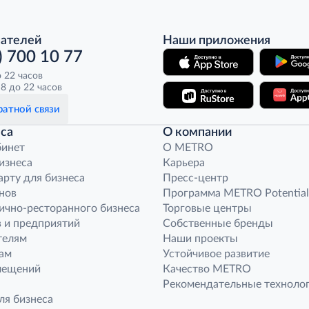
пателей
Наши приложения
) 700 10 77
о 22 часов
8 до 22 часов
атной связи
са
О компании
бинет
O METRO
бизнеса
Карьера
арту для бизнеса
Пресс-центр
нов
Программа METRO Potential
ично-ресторанного бизнеса
Торговые центры
 и предприятий
Собственные бренды
телям
Наши проекты
ам
Устойчивое развитие
мещений
Качество METRO
Рекомендательные техноло
ля бизнеса