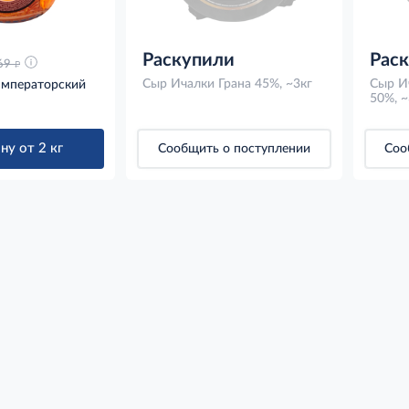
Раскупили
Рас
д
69
Сыр Ичалки Грана 45%, ~3кг
Сыр И
Императорский
50%, ~
ну от 2 кг
Сообщить о поступлении
Соо