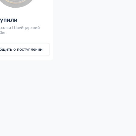
купили
чалки Швейцарский
3кг
бщить о поступлении