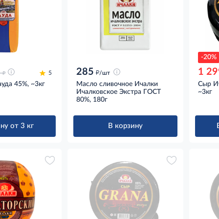
-20%
285
1 29
д
д
9
5
/шт
уда 45%, ~3кг
Масло сливочное Ичалки
Сыр И
Ичалковское Экстра ГОСТ
~3кг
80%, 180г
ну от 3 кг
В корзину