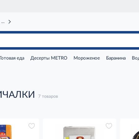
 вокзал)
Готовая еда
Десерты METRO
Мороженое
Баранина
Во
 ИЧАЛКИ
7 товаров