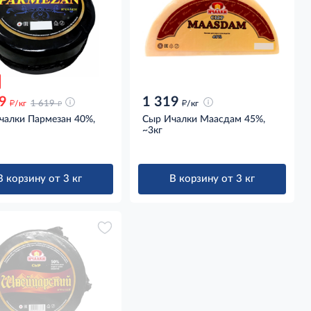
9
1 319
д
д
д
/кг
1 619
/кг
чалки Пармезан 40%,
Сыр Ичалки Маасдам 45%,
~3кг
В корзину от 3 кг
В корзину от 3 кг