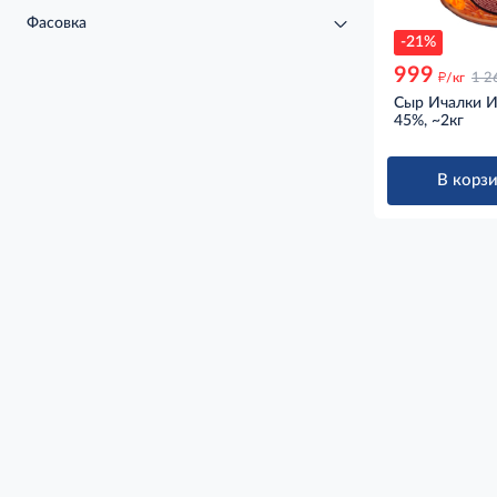
Фасовка
-21%
999
д
/кг
1 2
Сыр Ичалки 
45%, ~2кг
В корзи