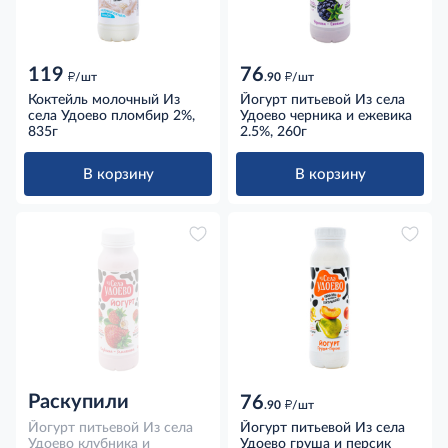
119
76
д
д
/шт
.90
/шт
Коктейль молочный Из
Йогурт питьевой Из села
села Удоево пломбир 2%,
Удоево черника и ежевика
835г
2.5%, 260г
В корзину
В корзину
Раскупили
76
д
.90
/шт
Йогурт питьевой Из села
Йогурт питьевой Из села
Удоево клубника и
Удоево груша и персик