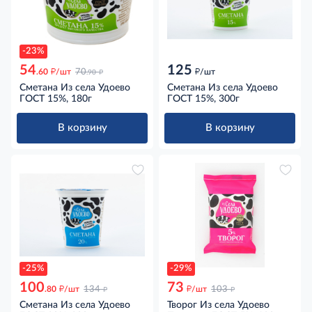
-23%
54
125
д
д
д
.60
/шт
70
/шт
.90
Сметана Из села Удоево
Сметана Из села Удоево
ГОСТ 15%, 180г
ГОСТ 15%, 300г
В корзину
В корзину
-25%
-29%
100
73
д
д
д
д
.80
/шт
134
/шт
103
Сметана Из села Удоево
Творог Из села Удоево