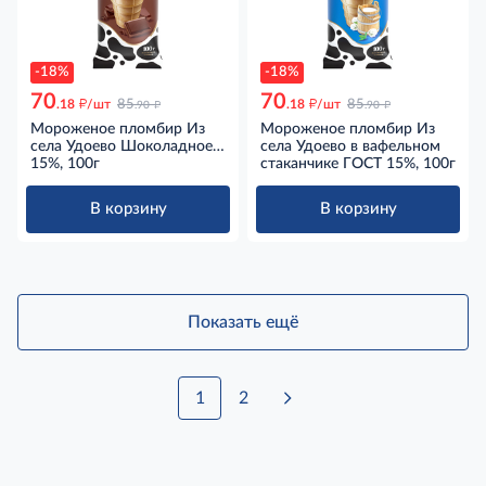
-18%
-18%
70
70
д
д
д
д
.18
/шт
85
.18
/шт
85
.90
.90
Мороженое пломбир Из
Мороженое пломбир Из
села Удоево Шоколадное в
села Удоево в вафельном
вафельном стаканчике
15%, 100г
стаканчике ГОСТ 15%, 100г
ГОСТ 15%, 100г
В корзину
В корзину
Показать ещё
1
2