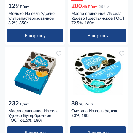
129
200
д
д
д
/шт
.48
/шт
254
Молоко Из села Удоево
Масло сливочное Из села
ультрапастеризованное
Удоево Крестьянское ГОСТ
3.2%, 850г
72.5%, 180г
В корзину
В корзину
232
88
д
д
/шт
.90
/шт
Масло сливочное Из села
Сметана Из села Удоево
Удоево Бутербродное
20%, 180г
ГОСТ 61.5%, 180г