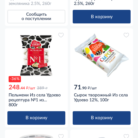
земляника 2.5%, 260г
2.5%, 260г
Сообщить
В корзину
о поступлении
-36%
248
71
д
д
д
.44
/шт
389
.90
/шт
Пельмени Из села Удоево
Сырок творожный Из села
рецептура №1 из
Удоево 12%, 100г
отборной говядины и
800г
свинины, 800г
В корзину
В корзину