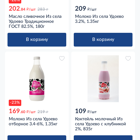
-28%
202
209
д
д
д
.84
/шт
283
/шт
Масло сливочное Из села
Молоко Из села Удоево
Удоево Традиционное
3.2%, 1.35кг
ГОСТ 82.5%, 180г
В корзину
В корзину
-23%
169
109
д
д
д
.60
/шт
219
/шт
Молоко Из села Удоево
Коктейль молочный Из
отборное 3.4-6%, 1.35кг
села Удоево с клубникой
2%, 835г