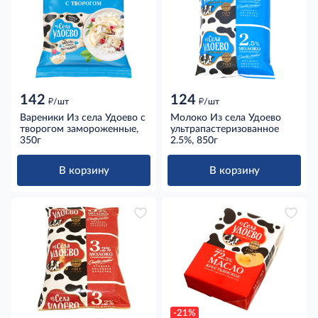
142
124
д
д
/шт
/шт
Вареники Из села Удоево с
Молоко Из села Удоево
творогом замороженные,
ультрапастеризованное
350г
2.5%, 850г
В корзину
В корзину
-21%