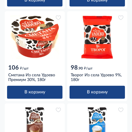
В корзину
В корзину
106
98
д
д
/шт
.90
/шт
Сметана Из села Удоево
Творог Из села Удоево 9%,
Премиум 30%, 180г
180г
В корзину
В корзину