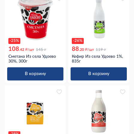
-25%
-26%
108
88
д
д
д
д
.42
/шт
145
.20
/шт
119
Сметана Из села Удоево
Кефир Из села Удоево 1%,
30%, 300г
835г
В корзину
В корзину