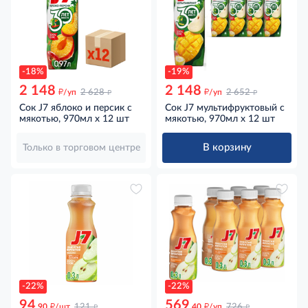
-18%
-19%
2 148
2 148
д
д
д
д
/уп
2 628
/уп
2 652
Сок J7 яблоко и персик с
Сок J7 мультифруктовый с
мякотью, 970мл x 12 шт
мякотью, 970мл x 12 шт
В корзину
Только в торговом центре
-22%
-22%
94
569
д
д
д
д
.90
/шт
121
.40
/уп
726