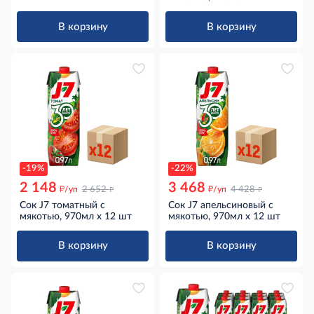
В корзину
В корзину
-19%
-22%
2 148
3 468
д
д
д
д
/уп
2 652
/уп
4 428
Сок J7 томатный с
Сок J7 апельсиновый с
мякотью, 970мл x 12 шт
мякотью, 970мл x 12 шт
В корзину
В корзину