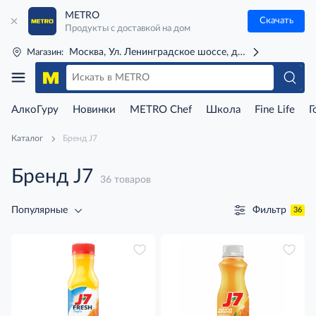
METRO
Скачать
Продукты с доставкой на дом
Москва, Ул. Ленинградское шоссе, д. 71Г (м. Речной 
Магазин:
АлкоГуру
Новинки
METRO Chef
Школа
Fine Life
Г
Каталог
Бренд J7
Бренд J7
36 товаров
Фильтр
Популярные
36