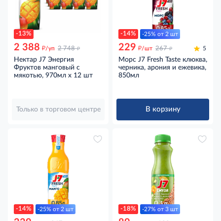
-13%
-14%
-25% от 2 шт
2 388
229
д
д
д
д
/уп
2 748
/шт
267
5
Нектар J7 Энергия
Морс J7 Fresh Taste клюква,
Фруктов манговый с
черника, арония и ежевика,
мякотью, 970мл x 12 шт
850мл
В корзину
Только в торговом центре
-14%
-18%
-25% от 2 шт
-27% от 3 шт