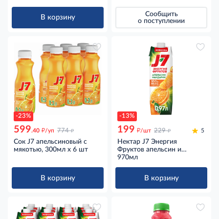
Сообщить
В корзину
о поступлении
-23%
-13%
599
199
д
д
д
д
.40
/уп
774
/шт
229
5
Сок J7 апельсиновый с
Нектар J7 Энергия
мякотью, 300мл х 6 шт
Фруктов апельсин и
мандарин с мякотью,
970мл
970мл
В корзину
В корзину