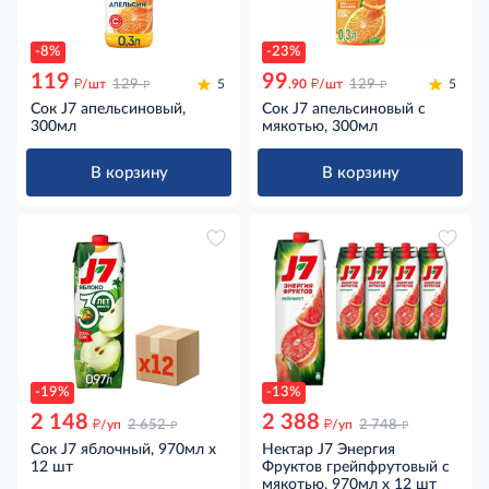
-8%
-23%
119
99
д
д
д
д
/шт
129
5
.90
/шт
129
5
Сок J7 апельсиновый,
Сок J7 апельсиновый с
300мл
мякотью, 300мл
В корзину
В корзину
-19%
-13%
2 148
2 388
д
д
д
д
/уп
2 652
/уп
2 748
Сок J7 яблочный, 970мл x
Нектар J7 Энергия
12 шт
Фруктов грейпфрутовый с
мякотью, 970мл x 12 шт