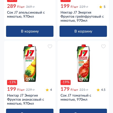
289
199
д
д
д
д
/шт
369
/шт
229
5
Сок J7 апельсиновый с
Нектар J7 Энергия
мякотью, 970мл
Фруктов грейпфрутовый с
мякотью, 970мл
В корзину
В корзину
-13%
-19%
199
179
д
д
д
д
/шт
229
4
/шт
221
4.5
Нектар J7 Энергия
Сок J7 томатный с
Фруктов ананасовый с
мякотью, 970мл
мякотью, 970мл