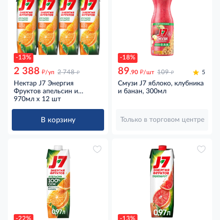
-13%
-18%
2 388
89
д
д
д
д
/уп
2 748
.90
/шт
109
5
Нектар J7 Энергия
Смузи J7 яблоко, клубника
Фруктов апельсин и
и банан, 300мл
мандарин с мякотью,
970мл х 12 шт
970мл х 12 шт
В корзину
Только в торговом центре
-22%
-13%