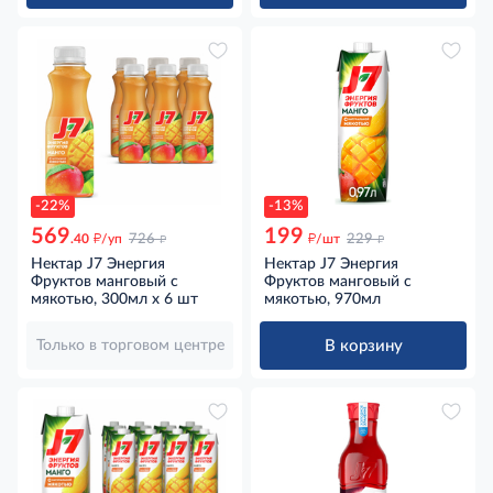
-22%
-13%
569
199
д
д
д
д
.40
/уп
726
/шт
229
Нектар J7 Энергия
Нектар J7 Энергия
Фруктов манговый с
Фруктов манговый с
мякотью, 300мл x 6 шт
мякотью, 970мл
В корзину
Только в торговом центре