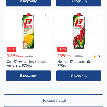
В корзину
В корзину
-19%
-13%
179
199
д
д
д
д
/шт
221
/шт
229
5
Сок J7 мультифруктовый с
Нектар J7 вишневый,
мякотью, 970мл
970мл
В корзину
В корзину
Показать ещё