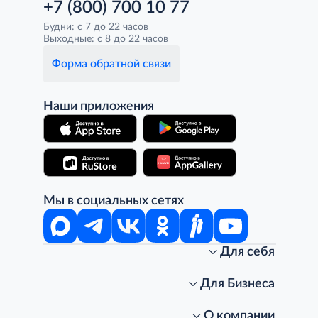
+7 (800) 700 10 77
Будни: с 7 до 22 часов
Выходные: с 8 до 22 часов
Форма обратной связи
Наши приложения
Мы в социальных сетях
Для себя
Интернет-магазин
Стань клиентом METRO
Для Бизнеса
Акции, скидки, распродажи
Личный кабинет
Доставка клиентам
Заказ для бизнеса
О компании