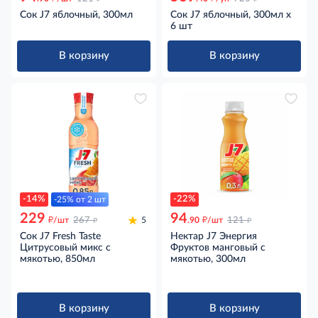
Сок J7 яблочный, 300мл
Сок J7 яблочный, 300мл x
6 шт
В корзину
В корзину
-14%
-22%
-25% от 2 шт
229
94
д
д
д
д
/шт
267
5
.90
/шт
121
Сок J7 Fresh Taste
Нектар J7 Энергия
Цитрусовый микс с
Фруктов манговый с
мякотью, 850мл
мякотью, 300мл
В корзину
В корзину