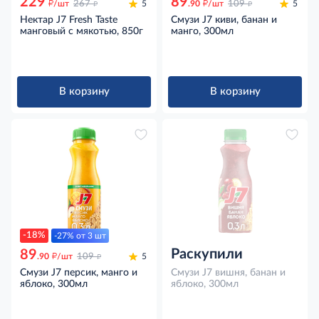
229
89
д
д
д
д
/шт
267
5
.90
/шт
109
5
Нектар J7 Fresh Taste
Смузи J7 киви, банан и
манговый с мякотью, 850г
манго, 300мл
В корзину
В корзину
-18%
-27% от 3 шт
Раскупили
89
д
д
.90
/шт
109
5
Смузи J7 персик, манго и
Смузи J7 вишня, банан и
яблоко, 300мл
яблоко, 300мл