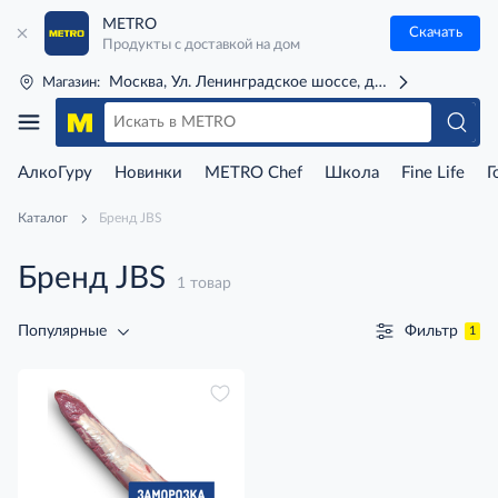
METRO
Скачать
Продукты с доставкой на дом
Москва, Ул. Ленинградское шоссе, д. 71Г (м. Речной 
Магазин:
АлкоГуру
Новинки
METRO Chef
Школа
Fine Life
Г
Каталог
Бренд JBS
Бренд JBS
1 товар
Фильтр
Популярные
1