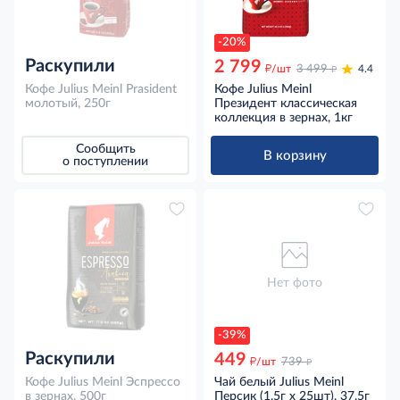
-20%
Раскупили
2 799
д
д
/шт
3 499
4.4
Кофе Julius Meinl Prasident
Кофе Julius Meinl
молотый, 250г
Президент классическая
коллекция в зернах, 1кг
Сообщить
В корзину
о поступлении
Нет фото
-39%
Раскупили
449
д
д
/шт
739
Кофе Julius Meinl Эспрессо
Чай белый Julius Meinl
в зернах, 500г
Персик (1.5г х 25шт), 37.5г