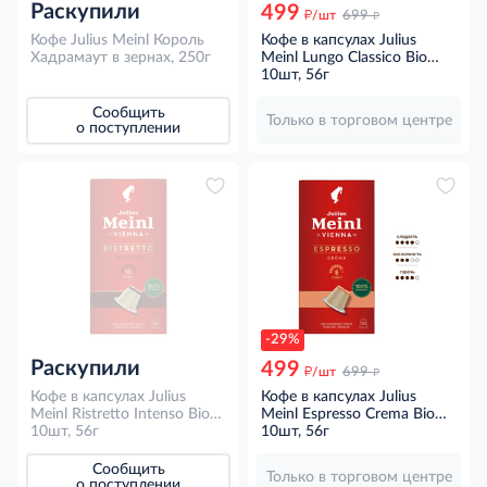
Раскупили
499
д
д
/шт
699
Кофе Julius Meinl Король
Кофе в капсулах Julius
Хадрамаут в зернах, 250г
Meinl Lungo Classico Bio
для кофемашин Nespresso
10шт, 56г
10шт, 56г
Сообщить
Только в торговом центре
о поступлении
-29%
Раскупили
499
д
д
/шт
699
Кофе в капсулах Julius
Кофе в капсулах Julius
Meinl Ristretto Intenso Bio
Meinl Espresso Crema Bio
для кофемашин Nespresso
10шт, 56г
для кофемашин Nespresso
10шт, 56г
10шт, 56г
10шт, 56г
Сообщить
Только в торговом центре
о поступлении