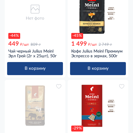
Нет фото
-44%
-45%
449
1 499
д
д
д
д
/шт
809
/шт
2 749
Чай черный Julius Meinl
Кофе Julius Meinl Премиум
Эрл Грей (2г х 25шт), 50г
Эспрессо в зернах, 500г
В корзину
В корзину
-29%