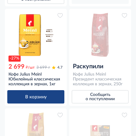
-27%
Раскупили
2 699
д
д
/шт
3 699
4.7
Кофе Julius Meinl
Кофе Julius Meinl
Юбилейный классическая
Президент классическая
коллекция в зернах, 1кг
коллекция в зернах, 250г
Сообщить
В корзину
о поступлении