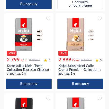
Сообщить
В корзину
о поступлении
-28%
-19%
2 799
2 999
д
д
д
д
/шт
3 889
5
/шт
3 699
5
Кофе Julius Meinl Trend
Кофе Julius Meinl Сaffe
Collection Espresso Classico
Crema Premium Collection в
в зернах, 1кг
зернах, 1кг
В корзину
В корзину