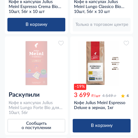
Кофе в капсулах Julius
Кофе в капсулах Julius
Meinl Espresso Crema Bio
Meinl Lungo Classico Bio
для кофемашин Nespresso
10шт, 56г x 10 шт
для кофемашин Nespresso
10шт, 56г x 10 шт
10шт, 56г x 10 шт
10шт, 56г x 10 шт
В корзину
Только в торговом центре
-19%
Раскупили
3 699
д
д
/шт
4 549
4
Кофе в капсулах Julius
Кофе Julius Meinl Espresso
Meinl Lungo Forte Bio для
Deluxe в зернах, 1кг
кофемашин Nespresso
10шт, 56г
10шт, 56г
Сообщить
В корзину
о поступлении