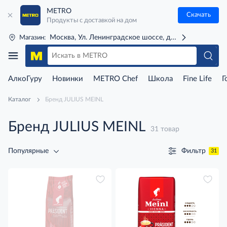
METRO
Скачать
Продукты с доставкой на дом
Москва, Ул. Ленинградское шоссе, д. 71Г (м. Речной 
Магазин:
АлкоГуру
Новинки
METRO Chef
Школа
Fine Life
Г
Каталог
Бренд JULIUS MEINL
Бренд JULIUS MEINL
31 товар
Фильтр
Популярные
31