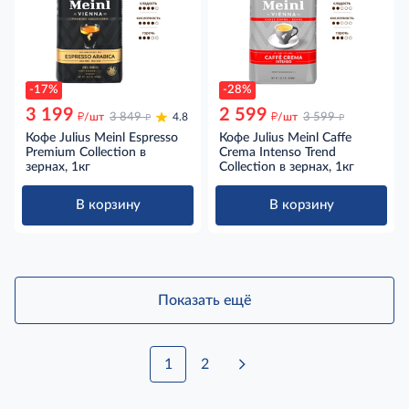
-17%
-28%
3 199
2 599
д
д
д
д
/шт
3 849
4.8
/шт
3 599
Кофе Julius Meinl Espresso
Кофе Julius Meinl Caffe
Premium Collection в
Crema Intenso Trend
зернах, 1кг
Collection в зернах, 1кг
В корзину
В корзину
Показать ещё
1
2