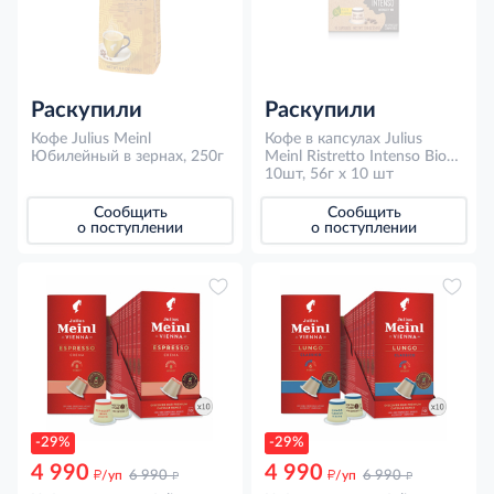
Раскупили
Раскупили
Кофе Julius Meinl
Кофе в капсулах Julius
Юбилейный в зернах, 250г
Meinl Ristretto Intenso Bio
для кофемашин Nespresso
10шт, 56г x 10 шт
10шт, 56г x 10 шт
Сообщить
Сообщить
о поступлении
о поступлении
-29%
-29%
4 990
4 990
д
д
д
д
/уп
6 990
/уп
6 990