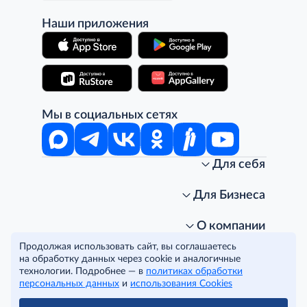
Наши приложения
Мы в социальных сетях
Для себя
Интернет-магазин
Стань клиентом METRO
Для Бизнеса
Акции, скидки, распродажи
Личный кабинет
Доставка клиентам
Заказ для бизнеса
О компании
Условия доставки
Получить карту для бизнеса
O METRO
Продолжая использовать сайт, вы соглашаетесь
Подарочные карты. Активация и баланс
Для магазинов
Карьера
Условия и соглашения
на обработку данных через cookie и аналогичные
Скидка за подписку
Для гостинично-ресторанного бизнеса
Пресс-центр
Политика конфиденциальности
технологии. Подробнее — в
политиках обработки
© METRO Cash and Carry Russia, 2026
персональных данных
и
использования Cookies
Часто задаваемые вопросы
Для офисов и предприятий
Программа METRO Potentials
Правовая информация
METRO AG
Рекламодателям
Торговые центры
Условия соглашения
Читать полностью