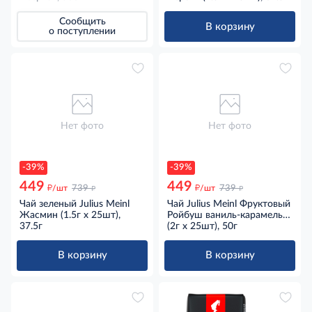
Сообщить
В корзину
о поступлении
Нет фото
Нет фото
-39%
-39%
449
449
д
д
д
д
/шт
739
/шт
739
Чай зеленый Julius Meinl
Чай Julius Meinl Фруктовый
Жасмин (1.5г х 25шт),
Ройбуш ваниль-карамель
37.5г
ароматизированный (2г х
(2г х 25шт), 50г
25шт), 50г
В корзину
В корзину