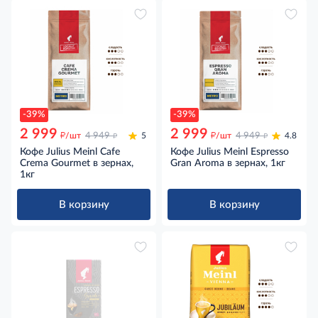
-39%
-39%
2 999
2 999
д
д
д
д
/шт
4 949
5
/шт
4 949
4.8
Кофе Julius Meinl Cafe
Кофе Julius Meinl Espresso
Crema Gourmet в зернах,
Gran Aroma в зернах, 1кг
1кг
В корзину
В корзину