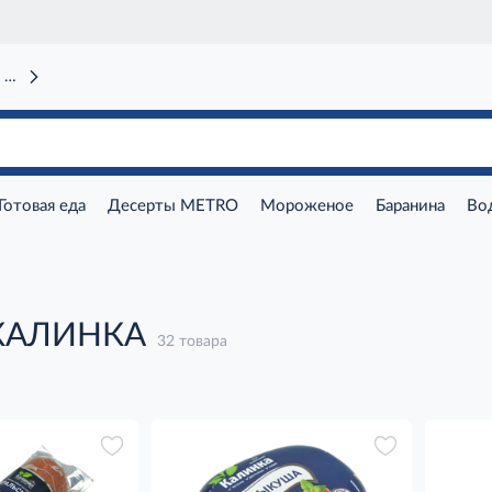
 вокзал)
Готовая еда
Десерты METRO
Мороженое
Баранина
Во
 КАЛИНКА
32 товара