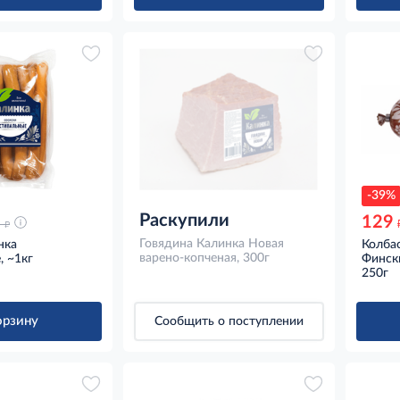
-39%
Раскупили
129
д
9
Говядина Калинка Новая
нка
Колба
варено-копченая, 300г
, ~1кг
Фински
250г
орзину
Сообщить о поступлении