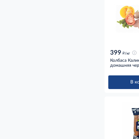
399
д
/кг
Колбаса Кали
домашняя чер
В к