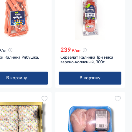
239
д
д
/кг
/шт
ки Калинка Рябушка,
Сервелат Калинка Три мяса
варено-копченый, 300г
В корзину
В корзину