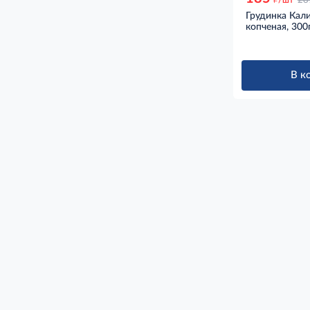
28
Грудинка Кали
копченая, 300
В к