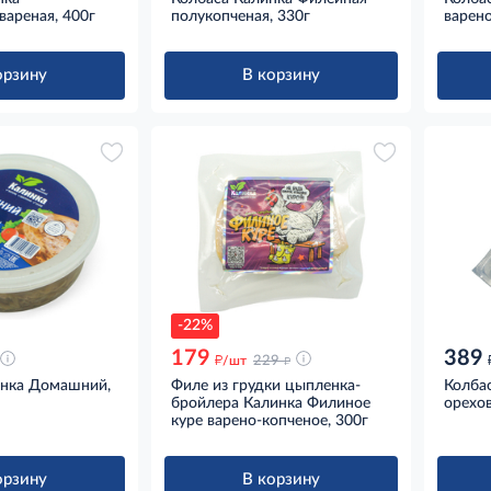
вареная, 400г
полукопченая, 330г
варено
орзину
В корзину
-22%
179
389
д
д
/шт
229
инка Домашний,
Филе из грудки цыпленка-
Колба
бройлера Калинка Филиное
орехов
куре варено-копченое, 300г
орзину
В корзину