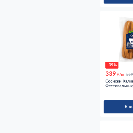
-39%
339
д
/кг
55
Сосиски Кали
Фестивальные
В к