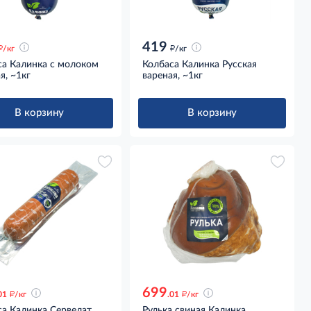
419
д
д
/кг
/кг
са Калинка с молоком
Колбаса Калинка Русская
я, ~1кг
вареная, ~1кг
В корзину
В корзину
699
д
д
01
/кг
.01
/кг
са Калинка Сервелат
Рулька свиная Калинка