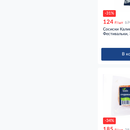
-31%
124
д
/шт
17
Сосиски Кали
Фестивальки, 
В к
-34%
185
д
/шт