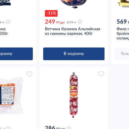
-11%
249
569
д
д
д
9
/шт
279
нка
Ветчина Калинка Альпийская
Филе 
350г
из свинины вареная, 400г
бройл
охлаж
орзину
В корзину
Толь
286
д
д
/шт