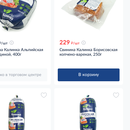
229
д
д
/шт
/шт
на Калинка Альпийская
Свинина Калинка Борисовская
диной, 400г
копчено-вареная, 250г
В корзину
ко в торговом центре