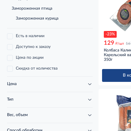
Замороженная птица
Замороженная курица
-23%
Есть в наличии
129
д
/шт
16
Доступно к заказу
Колбаса Кали
Карельский ва
Цена по акции
350г
Скидка от количества
В к
Цена
Тип
Вес, объем
Способ обработки