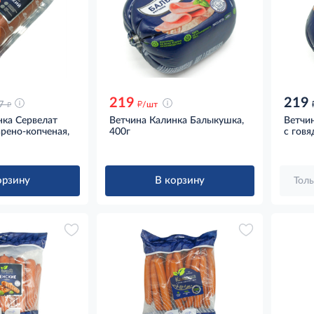
219
219
д
д
7
/шт
нка Сервелат
Ветчина Калинка Балыкушка,
Ветчи
рено-копченая,
400г
с говя
орзину
В корзину
Толь