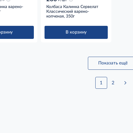
1
нка варено-
Колбаса Калинка Сервелат
г
Классический варено-
копченая, 350г
орзину
В корзину
Показать ещё
1
2