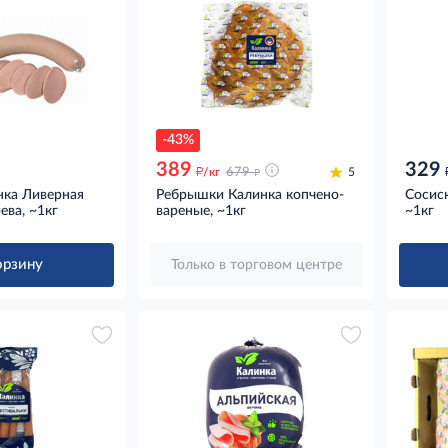
-43%
389
329
д
д
/кг
679
5
нка Ливерная
Ребрышки Калинка копчено-
Сосис
ева, ~1кг
вареные, ~1кг
~1кг
орзину
Только в торговом центре