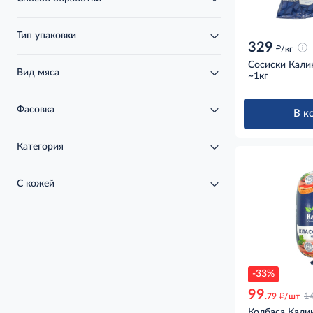
Тип упаковки
329
д
/кг
Сосиски Кали
Вид мяса
~1кг
Фасовка
В к
Категория
С кожей
-33%
99
д
.79
/шт
1
Колбаса Кали