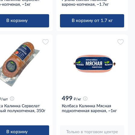
-копченая, ~1кг
варено-копченая, ~1.7кг
В корзину
В корзину от 1.7 кг
499
д
д
/шт
/кг
са Калинка Сервелат
Колбаса Калинка Мясная
ый полукопченая, 350г
подкопченная вареная, ~1кг
В корзину
Только в торговом центре