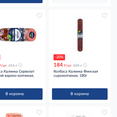
-20%
184
д
д
д
д
/шт
211
/шт
229
са Калинка Сервелат
Колбаса Калинка Финская
й варено-копченая,
сырокопченая, 180г
В корзину
В корзину