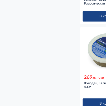
Классическая 
В к
269
д
.01
/шт
Холодец Кал
400г
В к