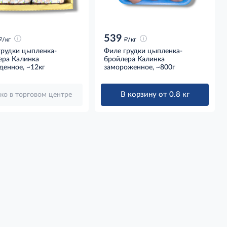
539
д
д
/кг
/кг
грудки цыпленка-
Филе грудки цыпленка-
ера Калинка
бройлера Калинка
денное, ~12кг
замороженное, ~800г
В корзину от 0.8 кг
ко в торговом центре