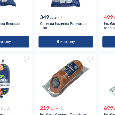
349
499
д
/кг
нка Венские,
Сосиски Калинка Рыжульки,
Колба
~1кг
варена
орзину
В корзину
219
699
д
д
49
/шт
.
нка
Колбаса Калинка Филейная
Колба