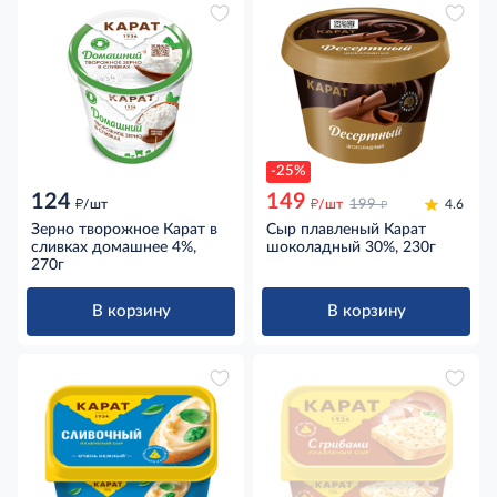
-25%
124
149
д
д
д
/шт
/шт
199
4.6
Зерно творожное Карат в
Сыр плавленый Карат
сливках домашнее 4%,
шоколадный 30%, 230г
270г
В корзину
В корзину