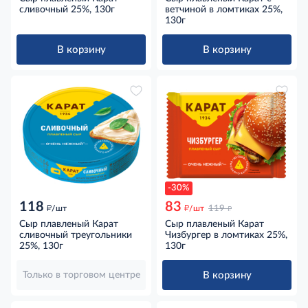
сливочный 25%, 130г
ветчиной в ломтиках 25%,
130г
В корзину
В корзину
-30%
118
83
д
д
д
/шт
/шт
119
Сыр плавленый Карат
Сыр плавленый Карат
сливочный треугольники
Чизбургер в ломтиках 25%,
25%, 130г
130г
В корзину
Только в торговом центре