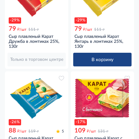
-29%
-29%
79
79
д
д
д
д
/шт
111
/шт
111
Сыр плавленый Карат
Сыр плавленый Карат
Дружба в ломтиках 25%,
Янтарь в ломтиках 25%,
130г
130г
В корзину
Только в торговом центре
-26%
-17%
88
109
д
д
д
д
/шт
119
5
/шт
131
Сыр плавленый Карат
Сыр плавленый Карат с