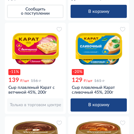
Сообщить
В корзину
о поступлении
-11%
-20%
139
129
д
д
д
д
/шт
156
/шт
161
Сыр плавленый Карат с
Сыр плавленый Карат
ветчиной 45%, 200г
сливочный 45%, 200г
В корзину
Только в торговом центре