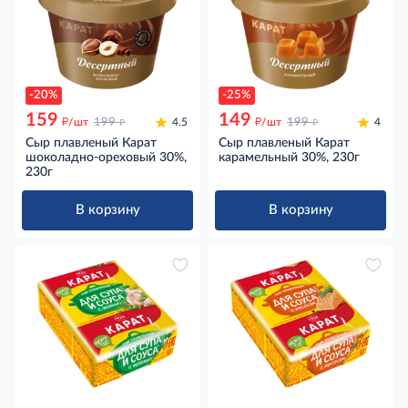
-20%
-25%
159
149
д
д
д
д
/шт
199
4.5
/шт
199
4
Сыр плавленый Карат
Сыр плавленый Карат
шоколадно-ореховый 30%,
карамельный 30%, 230г
230г
В корзину
В корзину