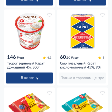
146
60
д
д
/шт
4.3
.90
/шт
5
Творог зерненый Карат
Сыр плавленый Карат
Домашний 4%, 300г
кисломолочный 45%, 90г
В корзину
Только в торговом центре