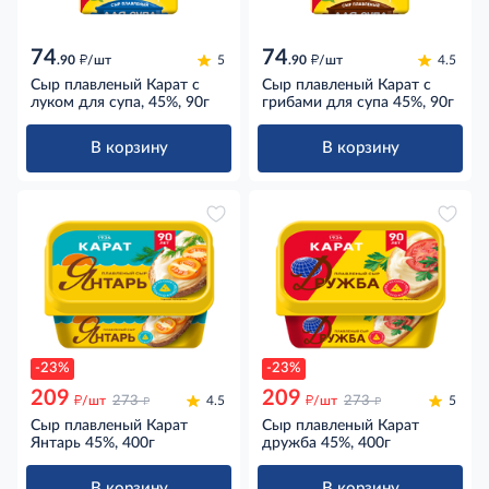
74
74
д
д
.90
/шт
5
.90
/шт
4.5
Сыр плавленый Карат с
Сыр плавленый Карат с
луком для супа, 45%, 90г
грибами для супа 45%, 90г
В корзину
В корзину
-23%
-23%
209
209
д
д
д
д
/шт
273
4.5
/шт
273
5
Сыр плавленый Карат
Сыр плавленый Карат
Янтарь 45%, 400г
дружба 45%, 400г
В корзину
В корзину