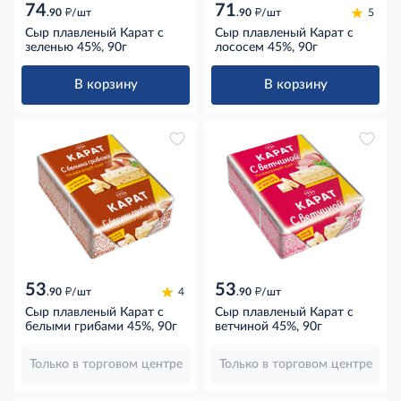
74
71
д
д
.90
/шт
.90
/шт
5
Сыр плавленый Карат с
Сыр плавленый Карат с
зеленью 45%, 90г
лососем 45%, 90г
В корзину
В корзину
53
53
д
д
.90
/шт
4
.90
/шт
Сыр плавленый Карат с
Сыр плавленый Карат с
белыми грибами 45%, 90г
ветчиной 45%, 90г
Только в торговом центре
Только в торговом центре