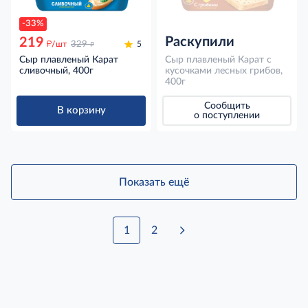
-33%
Раскупили
219
д
д
/шт
329
5
Сыр плавленый Карат
Сыр плавленый Карат с
сливочный, 400г
кусочками лесных грибов,
400г
Сообщить
В корзину
о поступлении
Показать ещё
1
2