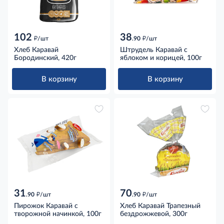
102
38
д
д
/шт
.90
/шт
Хлеб Каравай
Штрудель Каравай с
Бородинский, 420г
яблоком и корицей, 100г
В корзину
В корзину
31
70
д
д
.90
/шт
.90
/шт
Пирожок Каравай с
Хлеб Каравай Трапезный
творожной начинкой, 100г
бездрожжевой, 300г