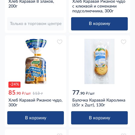
Хлеб Каравай 8 злаков,
Хлеб Каравай Ржаное чудо
200г
с клюквой и семенами
подсолнечника, 300г
В корзину
Только в торговом центре
-24%
85
77
д
д
д
.90
/шт
113
.90
/шт
Хлеб Каравай Ржаное чудо,
Булочка Каравай Каролина
300г
(65г x 2шт), 130г
В корзину
В корзину