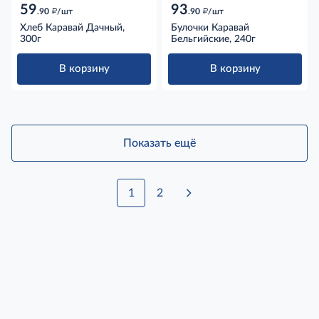
59
93
д
д
.90
/шт
.90
/шт
Хлеб Каравай Дачный,
Булочки Каравай
300г
Бельгийские, 240г
В корзину
В корзину
Показать ещё
1
2