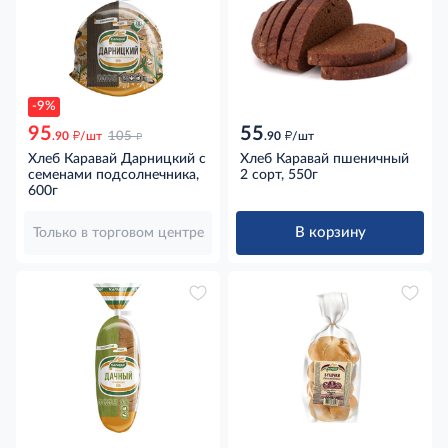
-9%
95
55
д
д
д
.90
/шт
105
.90
/шт
Хлеб Каравай Дарницкий с
Хлеб Каравай пшеничный
семенами подсолнечника,
2 сорт, 550г
600г
В корзину
Только в торговом центре