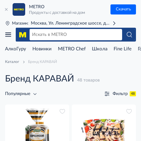
METRO
Скачать
Продукты с доставкой на дом
Москва, Ул. Ленинградское шоссе, д. 71Г (м. Речной 
Магазин:
АлкоГуру
Новинки
METRO Chef
Школа
Fine Life
Г
Каталог
Бренд КАРАВАЙ
Бренд КАРАВАЙ
48 товаров
Фильтр
Популярные
48