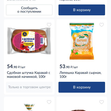
Сообщить
В корзину
о поступлении
54
53
д
д
.90
/шт
.90
/шт
Сдобная штучка Каравай с
Лепешка Каравай сырная,
маковой начинкой, 100г
100г
В корзину
Только в торговом центре