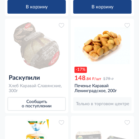
В корзину
В корзину
-17%
Раскупили
148
д
д
.84
/шт
179
Хлеб Каравай Славянские,
Печенье Каравай
300г
Ленинградское, 200г
Сообщить
Только в торговом центре
о поступлении