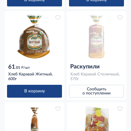
Раскупили
61
д
.01
/шт
Хлеб Каравай Житный,
Хлеб Каравай Столичный,
600г
570г
Сообщить
В корзину
о поступлении