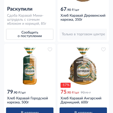
Раскупили
67
д
.90
/шт
Сдоба Каравай Мини-
Хлеб Каравай Деревенский
штрудель с сочным
нарезка, 350г
яблоком и корицей, 85г
Сообщить
Только в торговом центре
о поступлении
-17%
79
75
д
д
д
.90
/шт
.90
/шт
90
.90
Хлеб Каравай Городской
Хлеб Каравай Ангарский
нарезка, 500г
Дарницкий, 600г
В корзину
В корзину