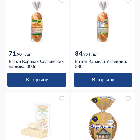
71
84
д
д
.90
/шт
.90
/шт
Батон Каравай Славянский
Батон Каравай Утренний,
нарезка, 300г
380г
В корзину
В корзину