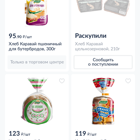
Раскупили
95
д
.90
/шт
Хлеб Каравай пшеничный
Хлеб Каравай
для бутербродов, 300г
цельнозерновой, 210г
Сообщить
Только в торговом центре
о поступлении
123
119
д
д
/шт
/шт