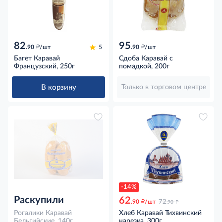
82
95
д
д
.90
/шт
5
.90
/шт
Багет Каравай
Сдоба Каравай с
Французский, 250г
помадкой, 200г
В корзину
Только в торговом центре
-14%
Раскупили
62
д
д
.90
/шт
72
.90
Рогалики Каравай
Хлеб Каравай Тихвинский
Бельгийские, 140г
нарезка, 300г