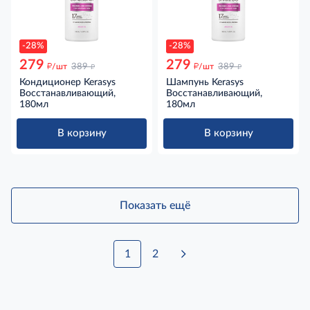
-28%
-28%
279
279
д
д
д
д
/шт
389
/шт
389
Кондиционер Kerasys
Шампунь Kerasys
Восстанавливающий,
Восстанавливающий,
180мл
180мл
В корзину
В корзину
Показать ещё
1
2