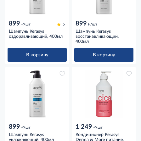
899
899
д
д
/шт
5
/шт
Шампунь Kerasys
Шампунь Kerasys
оздоравливающий, 400мл
восстанавливающий,
400мл
В корзину
В корзину
899
1 249
д
д
/шт
/шт
Шампунь Kerasys
Кондиционер Kerasys
увлажняющий, 400мл
Derma & More питание,