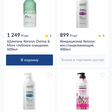
1 249
899
д
д
/шт
5
/шт
5
Шампунь Kerasys Derma &
Кондиционер Kerasys
More глубокое очищение,
восстанавливающий,
600мл
400мл
В корзину
Только в торговом центре