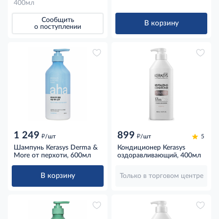
400мл
Сообщить
В корзину
о поступлении
1 249
899
д
д
/шт
/шт
5
Шампунь Kerasys Derma &
Кондиционер Kerasys
More от перхоти, 600мл
оздоравливающий, 400мл
В корзину
Только в торговом центре