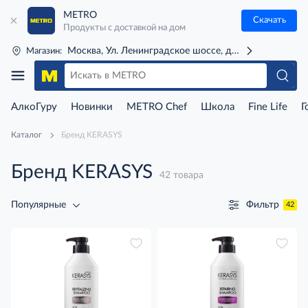
METRO
Скачать
Продукты с доставкой на дом
Москва, Ул. Ленинградское шоссе, д. 71Г (м. Речной 
Магазин:
АлкоГуру
Новинки
METRO Chef
Школа
Fine Life
Г
Каталог
Бренд KERASYS
Бренд KERASYS
42 товара
Фильтр
Популярные
42