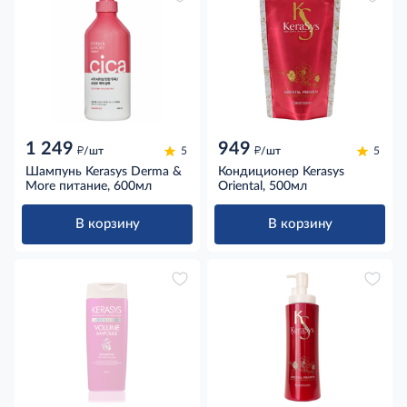
1 249
949
д
д
/шт
5
/шт
5
Шампунь Kerasys Derma &
Кондиционер Kerasys
More питание, 600мл
Oriental, 500мл
В корзину
В корзину