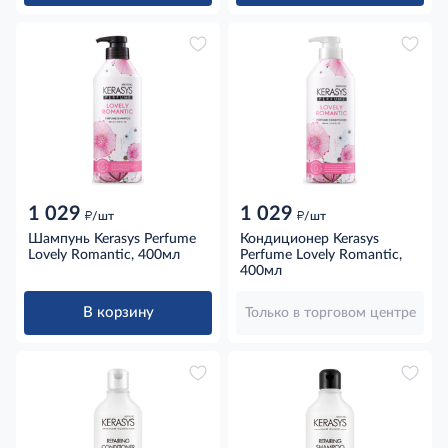
1 029
1 029
д
д
/шт
/шт
Шампунь Kerasys Perfume
Кондиционер Kerasys
Lovely Romantic, 400мл
Perfume Lovely Romantic,
400мл
В корзину
Только в торговом центре