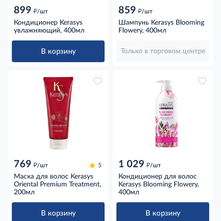
899
859
д
д
/шт
/шт
Кондиционер Kerasys
Шампунь Kerasys Blooming
увлажняющий, 400мл
Flowery, 400мл
В корзину
Только в торговом центре
769
1 029
д
д
/шт
5
/шт
Маска для волос Kerasys
Кондиционер для волос
Oriental Premium Treatment,
Kerasys Blooming Flowery,
200мл
400мл
В корзину
В корзину