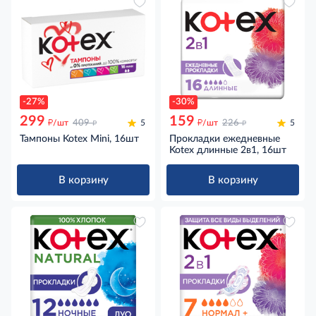
-27%
-30%
299
159
д
д
д
д
/шт
409
5
/шт
226
5
Тампоны Kotex Mini, 16шт
Прокладки ежедневные
Kotex длинные 2в1, 16шт
В корзину
В корзину