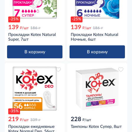
-25%
-25%
139
139
д
д
д
д
/шт
186
/шт
186
Прокладки Kotex Natural
Прокладки Kotex Natural
Super, 7шт
Ночные, 6шт
В корзину
В корзину
-35%
219
228
д
д
д
/шт
339
/шт
Прокладки ежедневные
Тампоны Kotex Супер, 8шт
Kotex Normal Deo, 56шт