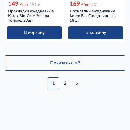
149
169
д
д
д
д
/шт
191
/шт
231
Прокладки ежедневные
Прокладки ежедневные
Kotex Bio-Care Экстра
Kotex Bio-Care длинные,
тонкие, 20шт
18шт
В корзину
В корзину
Показать ещё
1
2