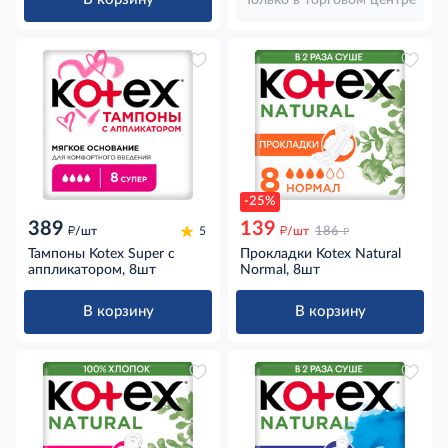
-25%
389
139
д
д
д
/шт
5
/шт
186
Тампоны Kotex Super с
Прокладки Kotex Natural
аппликатором, 8шт
Normal, 8шт
В корзину
В корзину