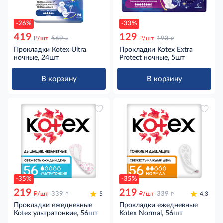
-26%
-33%
419
129
д
д
д
д
/шт
569
/шт
193
Прокладки Kotex Ultra
Прокладки Kotex Extra
ночные, 24шт
Protect ночные, 5шт
В корзину
В корзину
-35%
-35%
219
219
д
д
д
д
/шт
339
5
/шт
339
4.3
Прокладки ежедневные
Прокладки ежедневные
Kotex ультратонкие, 56шт
Kotex Normal, 56шт