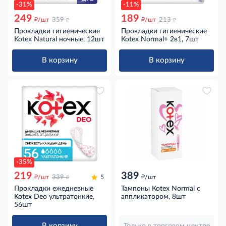
-31%
-11%
249
189
д
д
д
д
/шт
359
/шт
213
Прокладки гигиенические
Прокладки гигиенические
Kotex Natural ночные, 12шт
Kotex Normal+ 2в1, 7шт
В корзину
В корзину
-35%
219
389
д
д
д
/шт
339
5
/шт
Прокладки ежедневные
Тампоны Kotex Normal с
Kotex Deo ультратонкие,
аппликатором, 8шт
56шт
В корзину
Только в торговом центре