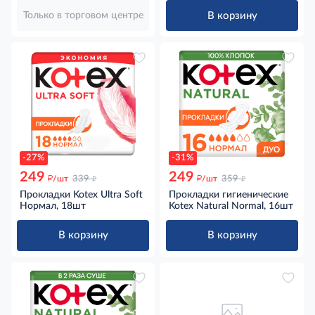
В корзину
Только в торговом центре
-27%
-31%
249
249
д
д
д
д
/шт
339
/шт
359
Прокладки Kotex Ultra Soft
Прокладки гигиенические
Нормал, 18шт
Kotex Natural Normal, 16шт
В корзину
В корзину