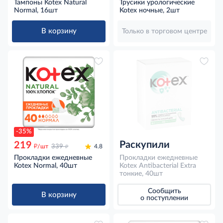
Тампоны Kotex Natural
Трусики урологические
Normal, 16шт
Kotex ночные, 2шт
В корзину
Только в торговом центре
-35%
Раскупили
219
д
д
/шт
339
4.8
Прокладки ежедневные
Прокладки ежедневные
Kotex Normal, 40шт
Kotex Antibacterial Extra
тонкие, 40шт
Сообщить
В корзину
о поступлении