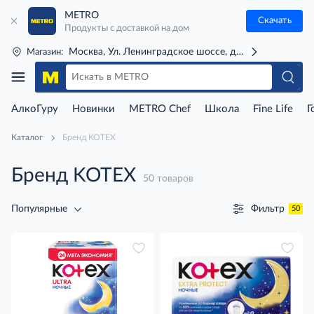
METRO
Скачать
Продукты с доставкой на дом
Москва, Ул. Ленинградское шоссе, д. 71Г (м. Речной 
Магазин:
АлкоГуру
Новинки
METRO Chef
Школа
Fine Life
Г
Каталог
Бренд KOTEX
Бренд KOTEX
50 товаров
Фильтр
Популярные
50