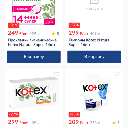
Нет фото
-31%
-27%
249
299
д
д
д
д
/шт
359
5
/шт
409
Прокладки гигиенические
Тампоны Kotex Natural
Kotex Natural Super, 14шт
Super, 16шт
В корзину
В корзину
-27%
-23%
299
209
д
д
д
д
/шт
409
/шт
273
5