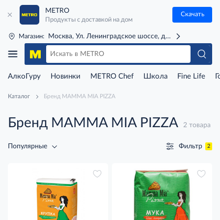
METRO
Скачать
Продукты с доставкой на дом
Москва, Ул. Ленинградское шоссе, д. 71Г (м. Речной 
Магазин:
АлкоГуру
Новинки
METRO Chef
Школа
Fine Life
Г
Каталог
Бренд MAMMA MIA PIZZA
Бренд MAMMA MIA PIZZA
2 товара
Фильтр
Популярные
2