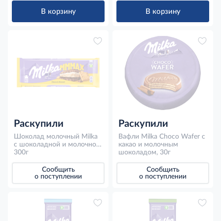
В корзину
В корзину
Раскупили
Раскупили
Шоколад молочный Milka
Вафли Milka Choco Wafer с
с шоколадной и молочной
какао и молочным
начинками и печеньем,
300г
шоколадом, 30г
300г
Сообщить
Сообщить
о поступлении
о поступлении