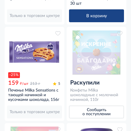
30 шт
В корзину
Только в торговом центре
-25%
Раскупили
159
д
д
/шт
213
5
Печенье Milka Sensations с
Конфеты Milka
тающей начинкой и
шоколадные с молочной
кусочками шоколада, 156г
начинкой, 110г
Сообщить
Только в торговом центре
о поступлении