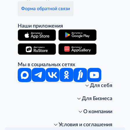
Форма обратной связи
Наши приложения
Мы в социальных сетях
Для себя
Интернет-магазин
Стань клиентом METRO
Для Бизнеса
Акции, скидки, распродажи
Личный кабинет
Доставка клиентам
Заказ для бизнеса
О компании
Условия доставки
Получить карту для бизнеса
O METRO
Подарочные карты. Активация и баланс
Для магазинов
Карьера
Условия и соглашения