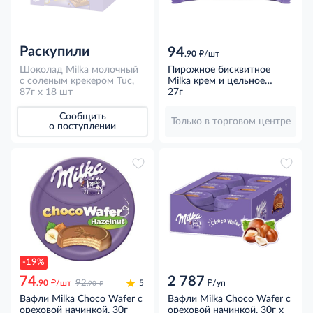
Раскупили
94
д
.90
/шт
Шоколад Milka молочный
Пирожное бисквитное
с соленым крекером Tuc,
Milka крем и цельное
87г x 18 шт
молоко в молочном
27г
шоколаде, 27г
Сообщить
Только в торговом центре
о поступлении
-19%
74
2 787
д
д
д
.90
/шт
92
5
/уп
.90
Вафли Milka Choco Wafer с
Вафли Milka Choco Wafer с
ореховой начинкой, 30г
ореховой начинкой, 30г x