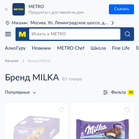
METRO
Скачать
Продукты с доставкой на дом
Москва, Ул. Ленинградское шоссе, д. 71Г (м. Речной 
Магазин:
АлкоГуру
Новинки
METRO Chef
Школа
Fine Life
Г
Каталог
Бренд MILKA
Бренд MILKA
83 товара
Фильтр
Популярные
83