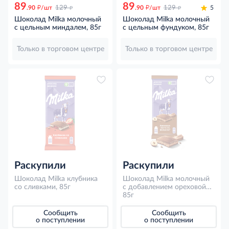
89
89
д
д
д
д
.90
/шт
129
.90
/шт
129
5
Шоколад Milka молочный
Шоколад Milka молочный
с цельным миндалем, 85г
с цельным фундуком, 85г
Только в торговом центре
Только в торговом центре
Раскупили
Раскупили
Шоколад Milka клубника
Шоколад Milka молочный
со сливками, 85г
с добавлением ореховой
пасты из фундука и
85г
дробленым фундуком, 85г
Сообщить
Сообщить
о поступлении
о поступлении