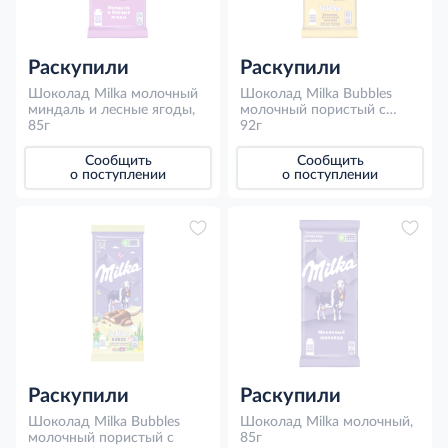
Раскупили
Раскупили
Шоколад Milka молочный
Шоколад Milka Bubbles
миндаль и лесные ягоды,
молочный пористый с
85г
бананово йогуртовой
92г
начинкой, 92г
Сообщить
Сообщить
о поступлении
о поступлении
Раскупили
Раскупили
Шоколад Milka Bubbles
Шоколад Milka молочный,
молочный пористый с
85г