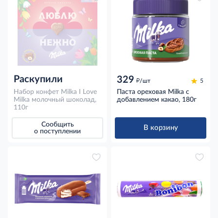
Раскупили
329
д
/шт
5
Набор конфет Milka I Love
Паста ореховая Milka с
Milka молочный шоколад,
добавлением какао, 180г
110г
Сообщить
В корзину
о поступлении