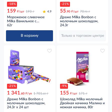
-18%
-21%
159
55
д
д
д
д
/шт
193
4.9
.90
/шт
70
.90
Мороженое сливочное
Драже Milka Bonbon с
Milka Ванильное с
молочным шоколадом,
шоколадным соусом
62г
24.3г
эскимо, 62г
В корзину
Только в торговом центре
-21%
-9%
1 341
155
д
д
д
д
.60
/уп
1 701
/шт
171
.60
Драже Milka Bonbon с
Шоколад Milka молочный
молочным шоколадом,
Двойная начинка Малина и
24.3г x 24 шт
нежная начинка, 80г