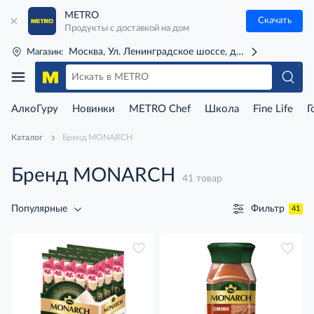
METRO
Скачать
Продукты с доставкой на дом
Москва, Ул. Ленинградское шоссе, д. 71Г (м. Речной 
Магазин:
АлкоГуру
Новинки
METRO Chef
Школа
Fine Life
Г
Каталог
Бренд MONARCH
Бренд MONARCH
41 товар
Фильтр
Популярные
41