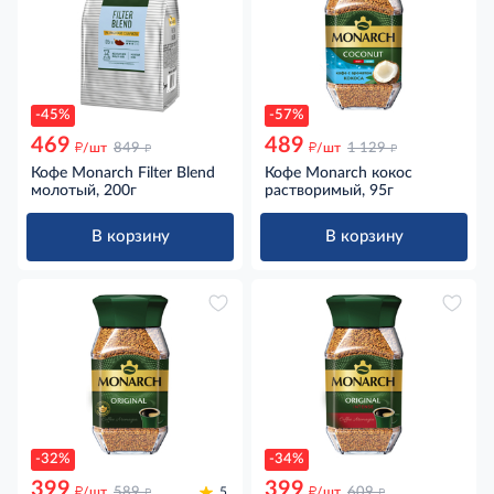
-45%
-57%
469
489
д
д
д
д
/шт
849
/шт
1 129
Кофе Monarch Filter Blend
Кофе Monarch кокос
молотый, 200г
растворимый, 95г
В корзину
В корзину
-32%
-34%
399
399
д
д
д
д
/шт
589
5
/шт
609