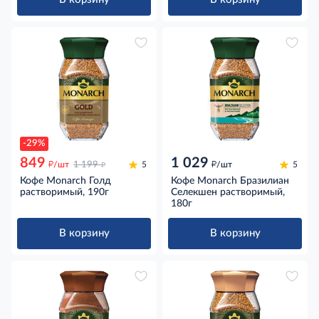
-29%
849
1 029
д
д
д
/шт
1 199
5
/шт
5
Кофе Monarch Голд
Кофе Monarch Бразилиан
растворимый, 190г
Селекшен растворимый,
180г
В корзину
В корзину