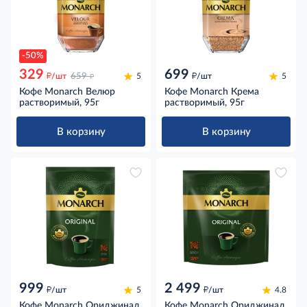
-50%
329
699
д
д
д
/шт
659
5
/шт
5
Кофе Monarch Велюр
Кофе Monarch Крема
растворимый, 95г
растворимый, 95г
В корзину
В корзину
999
2 499
д
д
/шт
5
/шт
4.8
Кофе Monarch Ориджинал
Кофе Monarch Ориджинал