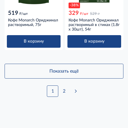
-38%
519
329
д
д
д
/шт
/шт
529
Кофе Monarch Ориджинал
Кофе Monarch Ориджинал
растворимый, 75г
растворимый в стиках (1.8г
x 30шт), 54г
В корзину
В корзину
Показать ещё
1
2