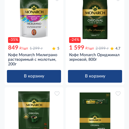
-35%
-24%
849
1 599
д
д
д
д
/шт
1 299
5
/шт
2 099
4.7
Кофе Monarch Милиграно
Кофе Monarch Ориджинал
растворимый с молотым,
зерновой, 800г
200г
В корзину
В корзину