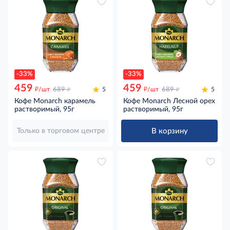
-33%
-33%
459
459
д
д
д
д
/шт
689
5
/шт
689
5
Кофе Monarch карамель
Кофе Monarch Лесной орех
растворимый, 95г
растворимый, 95г
В корзину
Только в торговом центре