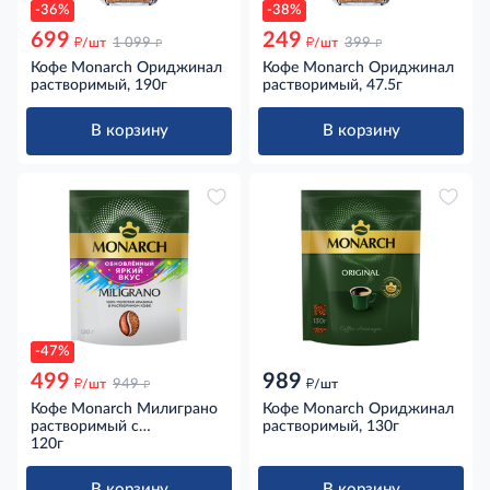
-36%
-38%
699
249
д
д
д
д
/шт
1 099
/шт
399
Кофе Monarch Ориджинал
Кофе Monarch Ориджинал
растворимый, 190г
растворимый, 47.5г
В корзину
В корзину
-47%
499
989
д
д
д
/шт
949
/шт
Кофе Monarch Милиграно
Кофе Monarch Ориджинал
растворимый с
растворимый, 130г
добавлением молотого,
120г
120г
В корзину
В корзину