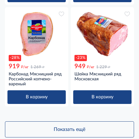
-28%
-23%
919
949
д
д
д
д
/кг
1 269
/кг
1 229
Карбонад Мясницкий ряд
Шейка Мясницкий ряд
Российский копчено-
Московская
вареный
В корзину
В корзину
Показать ещё