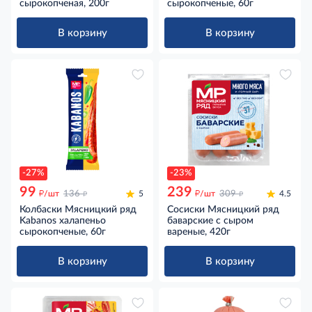
сырокопченая, 200г
сырокопченые, 60г
В корзину
В корзину
-27%
-23%
99
239
д
д
д
д
/шт
136
5
/шт
309
4.5
Колбаски Мясницкий ряд
Сосиски Мясницкий ряд
Kabanos халапеньо
баварские с сыром
сырокопченые, 60г
вареные, 420г
В корзину
В корзину