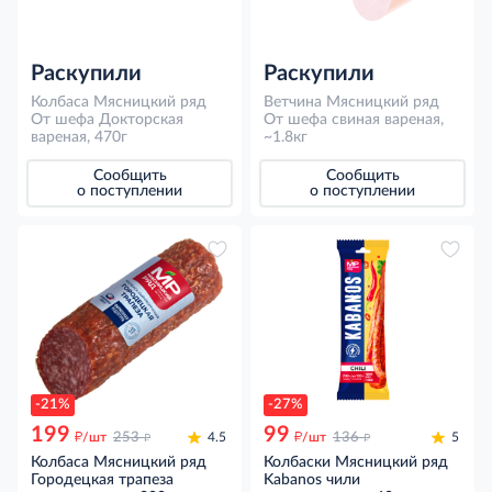
Раскупили
Раскупили
Колбаса Мясницкий ряд
Ветчина Мясницкий ряд
От шефа Докторская
От шефа свиная вареная,
вареная, 470г
~1.8кг
Сообщить
Сообщить
о поступлении
о поступлении
-21%
-27%
199
99
д
д
д
д
/шт
253
4.5
/шт
136
5
Колбаса Мясницкий ряд
Колбаски Мясницкий ряд
Городецкая трапеза
Kabanos чили