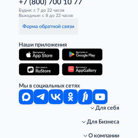
+7 (800) 700 10 77
Будни: с 7 до 22 часов
Выходные: с 8 до 22 часов
Форма обратной связи
Наши приложения
Мы в социальных сетях
Для себя
Интернет-магазин
Стань клиентом METRO
Для Бизнеса
Акции, скидки, распродажи
Личный кабинет
Доставка клиентам
Заказ для бизнеса
О компании