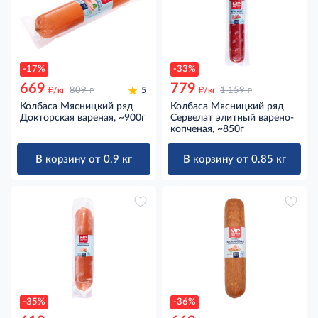
-17%
-33%
669
779
д
д
д
д
/кг
809
5
/кг
1 159
Колбаса Мясницкий ряд
Колбаса Мясницкий ряд
Докторская вареная, ~900г
Сервелат элитный варено-
копченая, ~850г
В корзину от 0.9 кг
В корзину от 0.85 кг
-35%
-36%