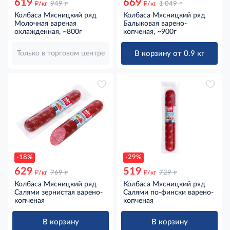
619
669
д
д
д
д
/кг
949
/кг
1 049
Колбаса Мясницкий ряд
Колбаса Мясницкий ряд
Молочная вареная
Балыковая варено-
охлажденная, ~800г
копченая, ~900г
В корзину от 0.9 кг
Только в торговом центре
-18%
-29%
629
519
д
д
д
д
/кг
769
/кг
729
Колбаса Мясницкий ряд
Колбаса Мясницкий ряд
Салями зернистая варено-
Салями по-фински варено-
копченая
копченая
В корзину
В корзину