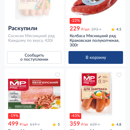
-22%
Раскупили
229
д
д
/шт
293
4.5
Сосиски Мясницкий ряд
Колбаса Мясницкий ряд
Каждому по вкусу, 420г
Краковская полукопченая,
300г
Сообщить
В корзину
о поступлении
-19%
-43%
499
359
д
д
д
д
/шт
619
5
/кг
629
4.8