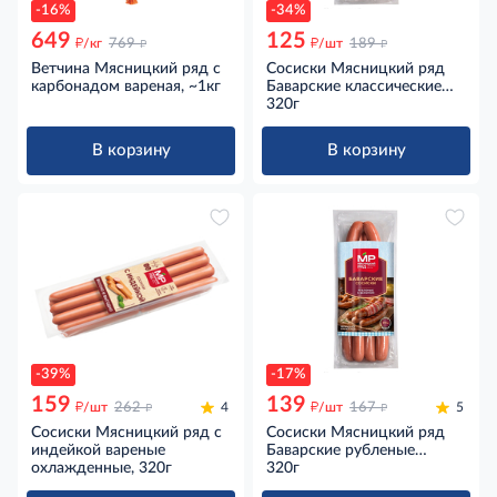
-16%
-34%
649
125
д
д
д
д
/кг
769
/шт
189
Ветчина Мясницкий ряд с
Сосиски Мясницкий ряд
карбонадом вареная, ~1кг
Баварские классические
вареные охлажденные,
320г
320г
В корзину
В корзину
-39%
-17%
159
139
д
д
д
д
/шт
262
4
/шт
167
5
Сосиски Мясницкий ряд с
Сосиски Мясницкий ряд
индейкой вареные
Баварские рубленые
охлажденные, 320г
вареные охлажденные,
320г
320г