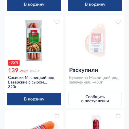
В корзину
В корзину
-35%
Раскупили
139
д
д
/шт
213
Сосиски Мясницкий ряд
Буженина Мясницкий ряд
Баварские с сыром
запеченная, ~450г
вареные охлажденные,
320г
320г
Сообщить
В корзину
о поступлении