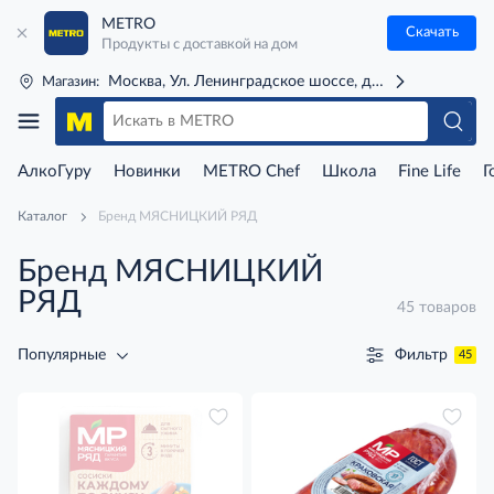
METRO
Скачать
Продукты с доставкой на дом
Москва, Ул. Ленинградское шоссе, д. 71Г (м. Речной 
Магазин:
АлкоГуру
Новинки
METRO Chef
Школа
Fine Life
Г
Каталог
Бренд МЯСНИЦКИЙ РЯД
Бренд МЯСНИЦКИЙ
РЯД
45 товаров
Фильтр
Популярные
45