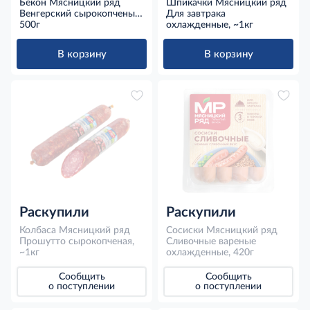
Бекон Мясницкий ряд
Шпикачки Мясницкий ряд
Венгерский сырокопченый
Для завтрака
охлажденный нарезка,
500г
охлажденные, ~1кг
500г
В корзину
В корзину
Раскупили
Раскупили
Колбаса Мясницкий ряд
Сосиски Мясницкий ряд
Прошутто сырокопченая,
Сливочные вареные
~1кг
охлажденные, 420г
Сообщить
Сообщить
о поступлении
о поступлении