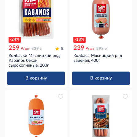
-24%
-18%
259
239
д
д
д
д
/шт
339
5
/шт
293
Колбаски Мясницкий ряд
Колбаса Мясницкий ряд
Kabanos бекон
вареная, 400г
сырокопченые, 200г
В корзину
В корзину