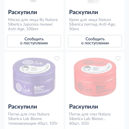
Раскупили
Раскупили
Маска для лица By Natura
Крем для лица Natura
Siberica Japoniva пилинг
Siberica пептид Anti-Age,
Anti-Age, 100мл
50мл
Сообщить
Сообщить
о поступлении
о поступлении
Раскупили
Раскупили
Патчи для глаз Natura
Патчи для глаз Natura
Siberica Lab Biome
Siberica Lab Biome
тонизирующие 60шт, 105г
омолаживающие 60шт,
60шт, 105г
105г