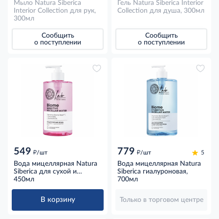
Мыло Natura Siberica
Гель Natura Siberica Interior
Interior Collection для рук,
Collection для душа, 300мл
300мл
Сообщить
Сообщить
о поступлении
о поступлении
549
779
д
д
/шт
/шт
5
Вода мицеллярная Natura
Вода мицеллярная Natura
Siberica для сухой и
Siberica гиалуроновая,
чувствительной кожи,
450мл
700мл
450мл
В корзину
Только в торговом центре