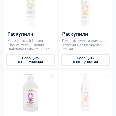
Раскупили
Раскупили
Крем детский Natura
Гель для душа и шампунь
Siberica Увлажняющий
детский Natura Siberica От
Наливное яблочко, 75мл
макушки до пяточек
250мл
Календула, 250мл
Сообщить
Сообщить
о поступлении
о поступлении