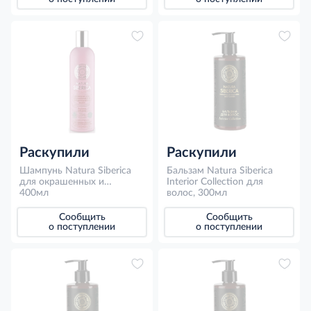
Раскупили
Раскупили
Шампунь Natura Siberica
Бальзам Natura Siberica
для окрашенных и
Interior Collection для
поврежденных волос
400мл
волос, 300мл
защита и блеск, 400мл
Сообщить
Сообщить
о поступлении
о поступлении