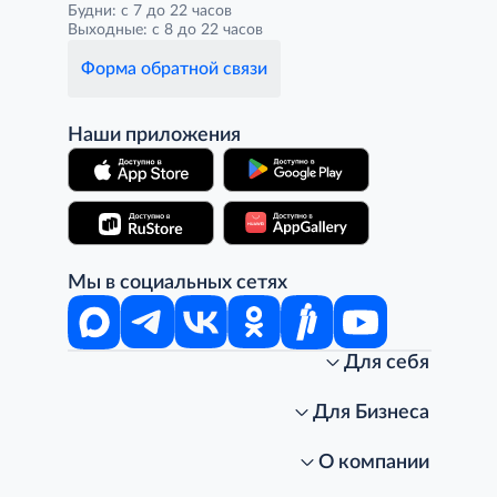
Будни: с 7 до 22 часов
Выходные: с 8 до 22 часов
Форма обратной связи
Наши приложения
Мы в социальных сетях
Для себя
Интернет-магазин
Стань клиентом METRO
Для Бизнеса
Акции, скидки, распродажи
Личный кабинет
Доставка клиентам
Заказ для бизнеса
О компании
Условия доставки
Получить карту для бизнеса
O METRO