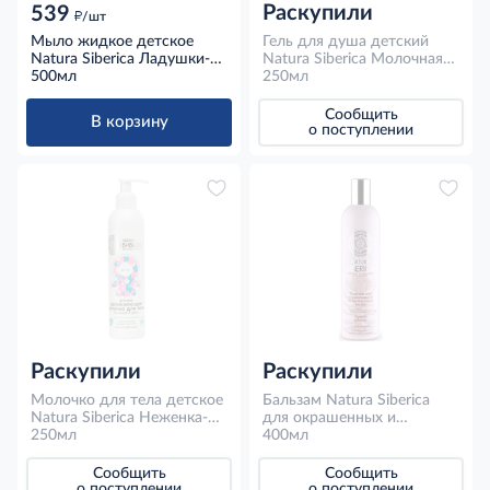
Раскупили
539
д
/шт
Мыло жидкое детское
Гель для душа детский
Natura Siberica Ладушки-
Natura Siberica Молочная
ладошки Экстракт
500мл
река Земляника-овсяное
250мл
шиповника, 500мл
молочко, 250мл
Сообщить
В корзину
о поступлении
Раскупили
Раскупили
Молочко для тела детское
Бальзам Natura Siberica
Natura Siberica Неженка-
для окрашенных и
снеженка Льняное
250мл
поврежденных волос
400мл
молочко, 250мл
защита и блеск, 400мл
Сообщить
Сообщить
о поступлении
о поступлении