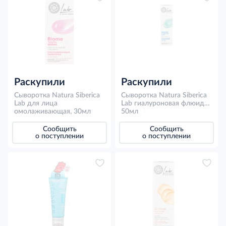
Раскупили
Раскупили
Сыворотка Natura Siberica
Сыворотка Natura Siberica
Lab для лица
Lab гиалуроновая флюид
омолаживающая, 30мл
для лица увлажняющая,
50мл
50мл
Сообщить
Сообщить
о поступлении
о поступлении