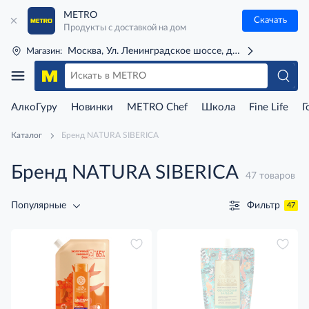
METRO
Скачать
Продукты с доставкой на дом
Москва, Ул. Ленинградское шоссе, д. 71Г (м. Речной 
Магазин:
АлкоГуру
Новинки
METRO Chef
Школа
Fine Life
Г
Каталог
Бренд NATURA SIBERICA
Бренд NATURA SIBERICA
47 товаров
Фильтр
Популярные
47