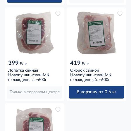
399
419
д
д
/кг
/кг
Лопатка свиная
Окорок свиной
Новопушкинский МК
Новопушкинский МК
охлажденная, ~600г
охлажденный, ~600г
В корзину от 0.6 кг
Только в торговом центре