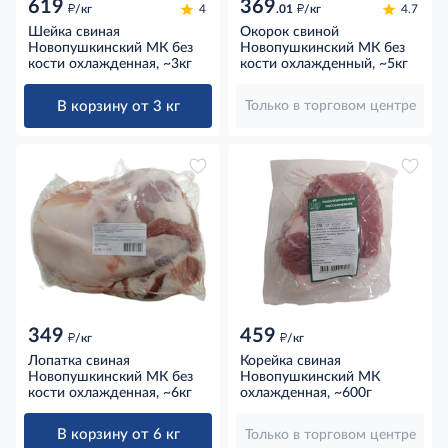
619
369
д
д
/кг
4
.01
/кг
4.7
Шейка свиная
Окорок свиной
Новопушкинский МК без
Новопушкинский МК без
кости охлажденная, ~3кг
кости охлажденный, ~5кг
В корзину от 3 кг
Только в торговом центре
349
459
д
д
/кг
/кг
Лопатка свиная
Корейка свиная
Новопушкинский МК без
Новопушкинский МК
кости охлажденная, ~6кг
охлажденная, ~600г
В корзину от 6 кг
Только в торговом центре