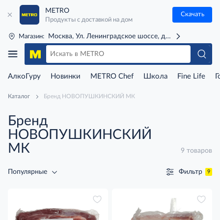
METRO
Скачать
Продукты с доставкой на дом
Москва, Ул. Ленинградское шоссе, д. 71Г (м. Речной 
Магазин:
АлкоГуру
Новинки
METRO Chef
Школа
Fine Life
Г
Каталог
Бренд НОВОПУШКИНСКИЙ МК
Бренд
НОВОПУШКИНСКИЙ
МК
9 товаров
Фильтр
Популярные
9