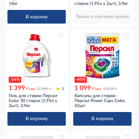
Профессиональный
14кг
стирок (1.95л x 2шт), 3.9кг
Универсальный для белого
белья 93 стирки, 14кг
В корзину
Только в торговом центре
-36%
-40%
1 399
1 099
д
д
д
д
/шт
2 169
5
/шт
1 839
Гель для стирки Персил
Капсулы для стирки
Color 30 стирок (1.95л x
Персил Power Caps Color,
2шт), 3.9кг
42шт
В корзину
В корзину