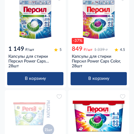
-37%
1 149
849
д
д
д
/шт
5
/шт
1 339
4.5
Капсулы для стирки
Капсулы для стирки
Персил Power Caps
Персил Power Caps Color,
Свежесть от Вернель,
28шт
28шт
28шт
В корзину
В корзину