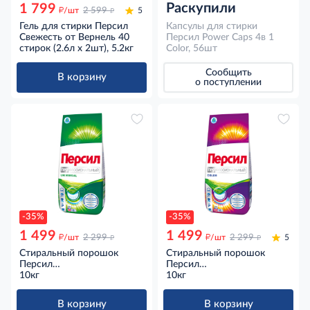
Раскупили
1 799
д
д
/шт
2 599
5
Гель для стирки Персил
Капсулы для стирки
Свежесть от Вернель 40
Персил Power Caps 4в 1
стирок (2.6л x 2шт), 5.2кг
Color, 56шт
Сообщить
В корзину
о поступлении
-35%
-35%
1 499
1 499
д
д
д
д
/шт
2 299
/шт
2 299
5
Стиральный порошок
Стиральный порошок
Персил
Персил
Профессиональный
10кг
Профессиональный Колор
10кг
Универсальный для белого
для цветного белья, 10кг
белья 66 стирок, 10кг
В корзину
В корзину