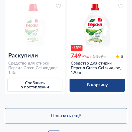
-35%
Раскупили
749
д
д
/шт
1 159
5
Средство для стирки
Средство для стирки
Персил Green Gel жидкое,
Персил Green Gel жидкое,
1.3л
1.95л
Сообщить
В корзину
о поступлении
Показать ещё