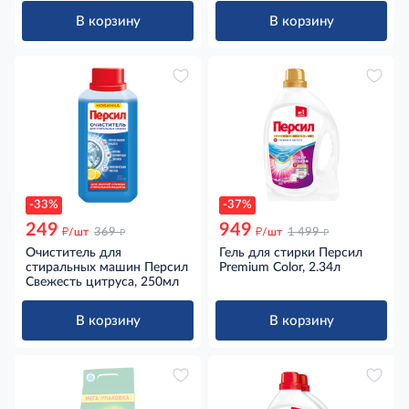
В корзину
В корзину
-33%
-37%
249
949
д
д
д
д
/шт
369
/шт
1 499
Очиститель для
Гель для стирки Персил
стиральных машин Персил
Premium Color, 2.34л
Свежесть цитруса, 250мл
В корзину
В корзину