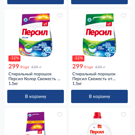
-32%
-32%
299
299
д
д
д
д
/шт
439
/шт
439
Стиральный порошок
Стиральный порошок
Персил Колор Свежесть от
Персил Свежесть от
Вернель для цветного
1.5кг
Вернель для белого белья
1.5кг
белья 10 стирок, 1.5кг
10 стирок, 1.5кг
В корзину
В корзину