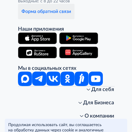
Выходные: с 8 до 22 часов
Форма обратной связи
Наши приложения
Мы в социальных сетях
Для себя
Интернет-магазин
Стань клиентом METRO
Для Бизнеса
Акции, скидки, распродажи
Личный кабинет
Доставка клиентам
Заказ для бизнеса
О компании
Условия доставки
Получить карту для бизнеса
O METRO
Продолжая использовать сайт, вы соглашаетесь
Подарочные карты. Активация и баланс
Для магазинов
Карьера
Условия и соглашения
на обработку данных через cookie и аналогичные