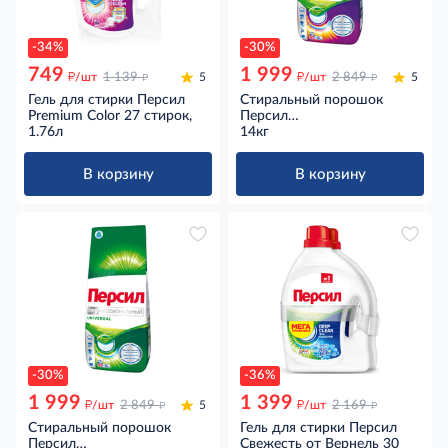
-34%
-30%
749
1 999
д
д
д
д
/шт
1 139
5
/шт
2 849
5
Гель для стирки Персил
Стиральный порошок
Premium Color 27 стирок,
Персил
1.76л
Профессиональный Колор
14кг
для цветного белья 93
стирки, 14кг
В корзину
В корзину
-30%
-36%
1 999
1 399
д
д
д
д
/шт
2 849
5
/шт
2 169
Стиральный порошок
Гель для стирки Персил
Персил
Свежесть от Вернель 30