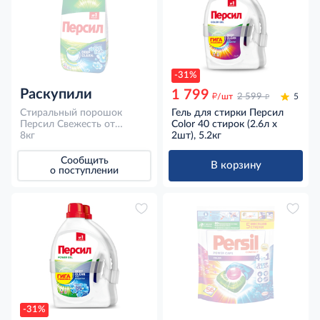
-31%
Раскупили
1 799
д
д
/шт
2 599
5
Стиральный порошок
Гель для стирки Персил
Персил Свежесть от
Color 40 стирок (2.6л x
Вернель для белого белья
8кг
2шт), 5.2кг
53 стирки, 8кг
Сообщить
В корзину
о поступлении
-31%