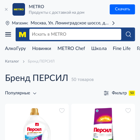
METRO
Скачать
Продукты с доставкой на дом
Москва, Ул. Ленинградское шоссе, д. 71Г (м. Речной 
Магазин:
АлкоГуру
Новинки
METRO Chef
Школа
Fine Life
Г
Каталог
Бренд ПЕРСИЛ
Бренд ПЕРСИЛ
50 товаров
Фильтр
Популярные
50