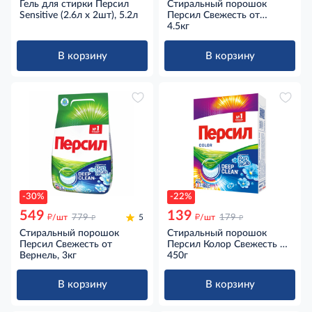
Гель для стирки Персил
Стиральный порошок
Sensitive (2.6л x 2шт), 5.2л
Персил Свежесть от
Вернель для белого белья
4.5кг
30 стирок, 4.5кг
В корзину
В корзину
-30%
-22%
549
139
д
д
д
д
/шт
779
5
/шт
179
Стиральный порошок
Стиральный порошок
Персил Свежесть от
Персил Колор Свежесть от
Вернель, 3кг
Вернель для цветного
450г
белья 3 стирки, 450г
В корзину
В корзину