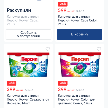
-26%
Раскупили
599
д
д
/шт
809
Капсулы для стирки
Капсулы для стирки
Персил Power Caps
Персил Power Caps Color,
Свежесть от Вернель,
21шт
21шт
21шт
Сообщить
В корзину
о поступлении
-38%
-38%
399
399
д
д
д
д
/шт
639
/шт
639
Капсулы для стирки
Капсулы для стирки
Персил Power Свежесть от
Персил Power Color для
Вернель, 14шт
цветного белья, 14шт