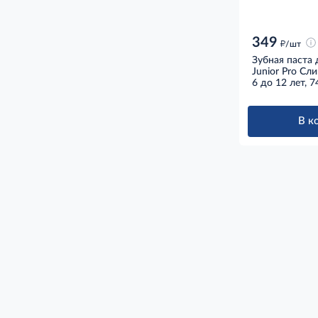
349
д
/шт
Зубная паста 
Junior Pro Сл
6 до 12 лет, 7
В к