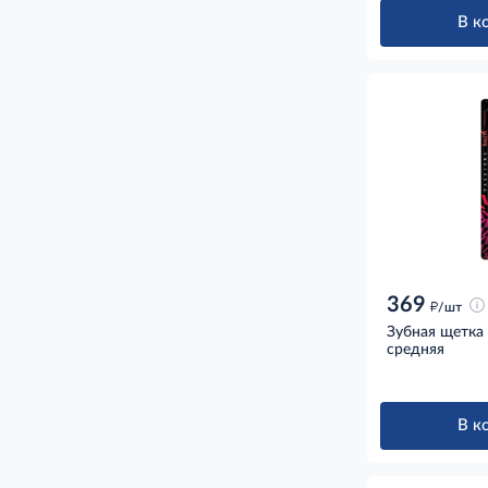
В к
369
д
/шт
Зубная щетка R
средняя
В к