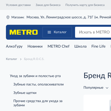
Условия доставки
Заказ для бизнеса
Получить карту для бизнеса
Москва, Ул. Ленинградское шоссе, д. 71Г (м. Речной
Магазин:
Каталог
АлкоГуру
Новинки
METRO Chef
Школа
Fine Life
Каталог
Бренд R.O.C.S.
Бренд R
Уход за зубами и полостью рта
Зубные пасты, ополаскиватели
Популярные
Зубные щетки
Прочие средства для ухода за
зубами