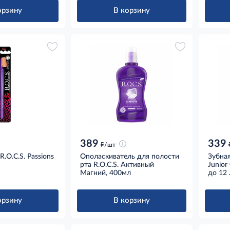
орзину
В корзину
389
339
д
/шт
.O.C.S. Passions
Ополаскиватель для полости
Зубная
рта R.O.C.S. Активный
Junior
Магний, 400мл
до 12 
орзину
В корзину