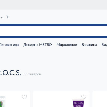
 вокзал)
Готовая еда
Десерты METRO
Мороженое
Баранина
Во
.O.C.S.
55 товаров