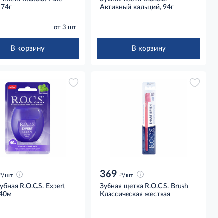
 74г
Активный кальций, 94г
от 3 шт
В корзину
В корзину
369
д
д
/шт
/шт
убная R.O.C.S. Expert
Зубная щетка R.O.C.S. Brush
 40м
Классическая жесткая