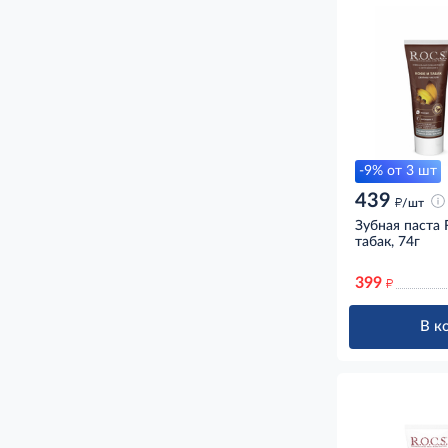
-9% от 3 шт
439
д
/шт
Зубная паста 
табак, 74г
399
д
В к