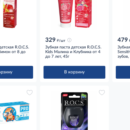
329
479
д
/шт
детская R.O.C.S.
Зубная паста детская R.O.C.S.
Зубная
Лимон от 8 до
Kids Малина и Клубника от 4
Sensit
до 7 лет, 45г
зубов,
орзину
В корзину