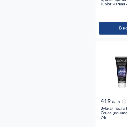
Junior мягкая 
В к
419
д
/шт
Зубная паста R
Сенсационное
74г