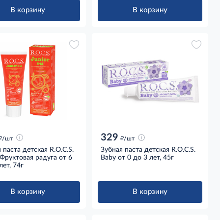
В корзину
В корзину
329
д
д
/шт
/шт
 паста детская R.O.C.S.
Зубная паста детская R.O.C.S.
 Фруктовая радуга от 6
Baby от 0 до 3 лет, 45г
лет, 74г
В корзину
В корзину