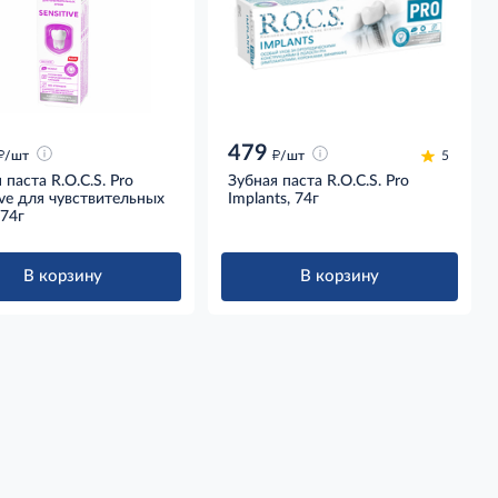
479
д
д
/шт
/шт
5
 паста R.O.C.S. Pro
Зубная паста R.O.C.S. Pro
ive для чувствительных
Implants, 74г
 74г
В корзину
В корзину