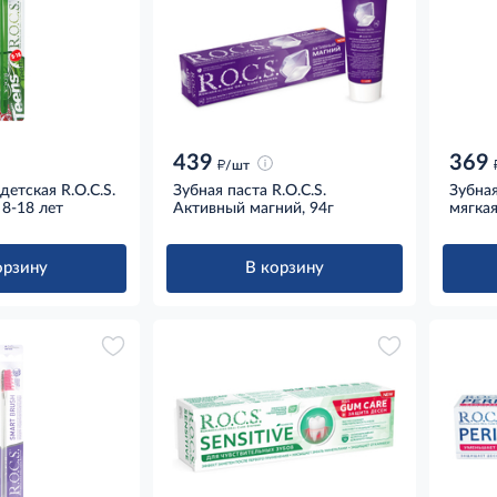
439
369
д
/шт
детская R.O.C.S.
Зубная паста R.O.C.S.
Зубная
 8-18 лет
Активный магний, 94г
мягка
орзину
В корзину