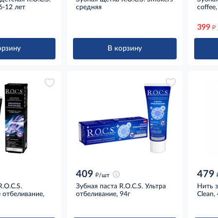
6-12 лет
средняя
coffee,
399
д
орзину
В корзину
409
479
д
/шт
.O.C.S.
Зубная паста R.O.C.S. Ультра
Нить з
 отбеливание,
отбеливание, 94г
Clean,