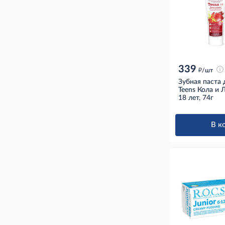
339
д
/шт
Зубная паста 
Teens Кола и 
18 лет, 74г
В к