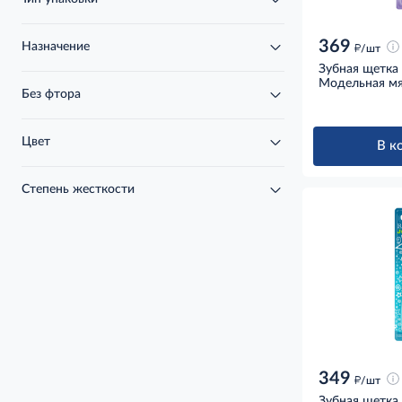
369
Назначение
д
/шт
Зубная щетка 
Модельная мя
Без фтора
Цвет
В к
Степень жесткости
349
д
/шт
Зубная щетка 