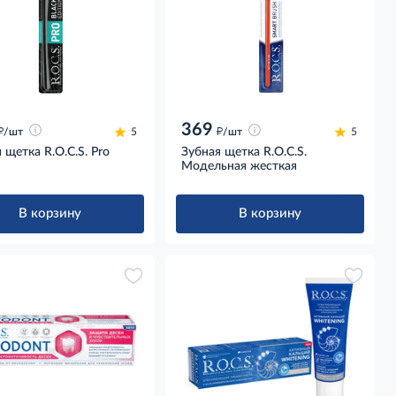
369
д
д
/шт
5
/шт
5
 щетка R.O.C.S. Pro
Зубная щетка R.O.C.S.
я
Модельная жесткая
В корзину
В корзину