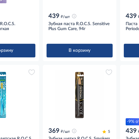
439
439
д
/шт
R.O.C.S.
Зубная паста R.O.C.S. Sensitive
Паста 
гкая
Plus Gum Care, 94г
Period
орзину
В корзину
-9% о
369
439
д
/шт
5
детская R.O.C.S.
Зубная щетка R.O.C.S. Smokers
Зубная 