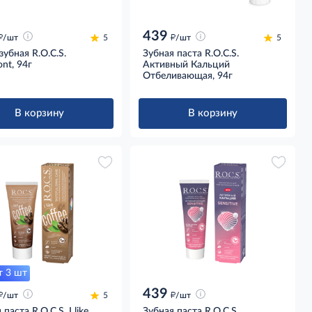
439
д
д
/шт
5
/шт
5
зубная R.O.C.S.
Зубная паста R.O.C.S.
ont, 94г
Активный Кальций
Отбеливающая, 94г
В корзину
В корзину
т 3 шт
439
д
д
/шт
5
/шт
паста R.O.C.S. I like
Зубная паста R.O.C.S.