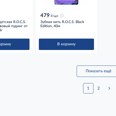
479
д
/шт
детская R.O.C.S.
Зубная нить R.O.C.S. Black
ивовый пудинг от
Edition, 40м
4г
орзину
В корзину
Показать ещё
1
2