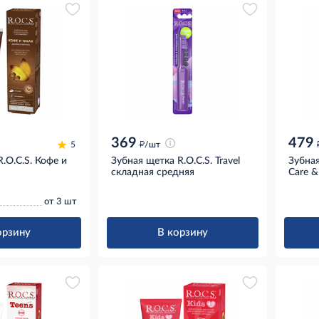
369
479
д
5
/шт
R.O.C.S. Кофе и
Зубная щетка R.O.C.S. Travel
Зубная
складная средняя
Care &
от 3 шт
орзину
В корзину