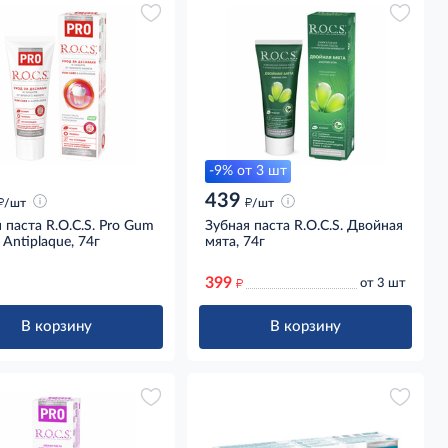
-9% от 3 шт
439
д
д
/шт
/шт
 паста R.O.C.S. Pro Gum
Зубная паста R.O.C.S. Двойная
 Antiplaque, 74г
мята, 74г
399
д
от 3 шт
В корзину
В корзину