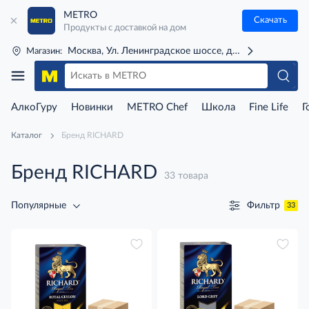
METRO
Скачать
Продукты с доставкой на дом
Москва, Ул. Ленинградское шоссе, д. 71Г (м. Речной 
Магазин:
АлкоГуру
Новинки
METRO Chef
Школа
Fine Life
Г
Каталог
Бренд RICHARD
Бренд RICHARD
33 товара
Фильтр
Популярные
33