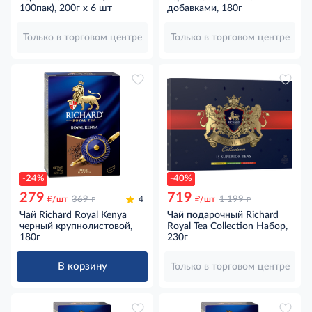
100пак), 200г x 6 шт
добавками, 180г
Только в торговом центре
Только в торговом центре
-24%
-40%
279
719
д
д
д
д
/шт
369
4
/шт
1 199
Чай Richard Royal Kenya
Чай подарочный Richard
черный крупнолистовой,
Royal Tea Collection Набор,
180г
230г
В корзину
Только в торговом центре