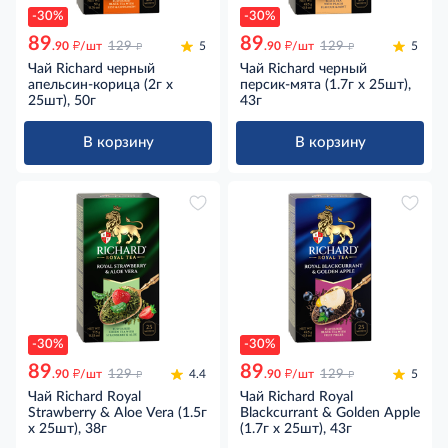
-30%
-30%
89
89
д
д
д
д
.90
/шт
129
5
.90
/шт
129
5
Чай Richard черный
Чай Richard черный
апельсин-корица (2г x
персик-мята (1.7г x 25шт),
25шт), 50г
43г
В корзину
В корзину
-30%
-30%
89
89
д
д
д
д
.90
/шт
129
4.4
.90
/шт
129
5
Чай Richard Royal
Чай Richard Royal
Strawberry & Aloe Vera (1.5г
Blackcurrant & Golden Apple
x 25шт), 38г
(1.7г x 25шт), 43г