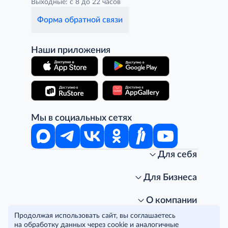
Выходные: с 8 до 22 часов
Форма обратной связи
Наши приложения
Мы в социальных сетях
Для себя
Интернет-магазин
Стань клиентом METRO
Для Бизнеса
Акции, скидки, распродажи
Личный кабинет
Доставка клиентам
Заказ для бизнеса
О компании
Условия доставки
Получить карту для бизнеса
O METRO
Продолжая использовать сайт, вы соглашаетесь
Подарочные карты. Активация и баланс
Для магазинов
Карьера
Условия и соглашения
на обработку данных через cookie и аналогичные