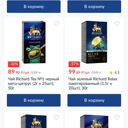
В корзину
В корзину
-30%
-37%
89
99
д
д
д
д
.90
/шт
129
.89
/шт
159
4.3
Чай Richard Tea №1 черный
Чай зеленый Richard Relax
мята-цитрус (2г х 25шт),
пакетированный (1.5г x
50г
20шт), 30г
В корзину
В корзину