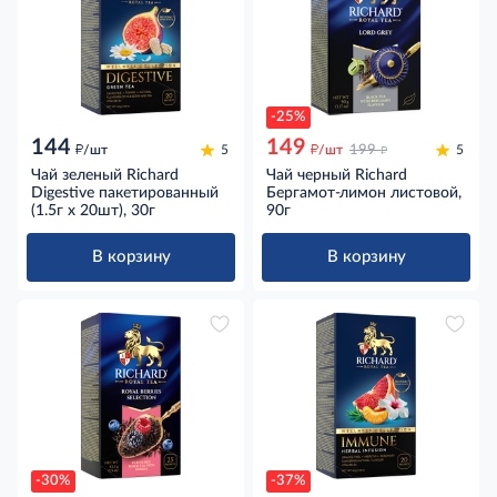
-25%
144
149
д
д
д
/шт
5
/шт
199
5
Чай зеленый Richard
Чай черный Richard
Digestive пакетированный
Бергамот-лимон листовой,
(1.5г x 20шт), 30г
90г
В корзину
В корзину
-30%
-37%