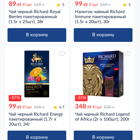
89
99
д
д
д
д
.89
/шт
129
5
.89
/шт
159
5
Чай черный Richard Royal
Напиток чайный Richard
Berries пакетированный
Immune пакетированный
(1.5г x 25шт), 38г
(1.5г x 20шт), 30г
В корзину
В корзину
-37%
-35%
99
348
д
д
д
д
.89
/шт
159
4.7
.99
/шт
539
Чай черный Richard Energy
Чай черный Richard Legend
пакетированный (1.7г x
of Africa (2г x 100шт), 200г
20шт), 34г
В корзину
В корзину