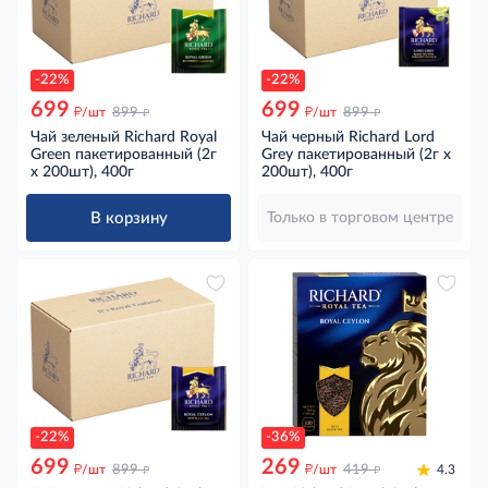
-22%
-22%
699
699
д
д
д
д
/шт
899
/шт
899
Чай зеленый Richard Royal
Чай черный Richard Lord
Green пакетированный (2г
Grey пакетированный (2г x
x 200шт), 400г
200шт), 400г
В корзину
Только в торговом центре
-22%
-36%
699
269
д
д
д
д
/шт
899
/шт
419
4.3