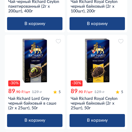
Чай черный Richard Ceylon
Чай Richard Royal Ceylon
пакетированный (2г x
черный байховый (2г х
200шт), 400г
100шт), 200г
В корзину
В корзину
-30%
-30%
89
89
д
д
д
д
.90
/шт
129
5
.90
/шт
129
5
Чай Richard Lord Grey
Чай Richard Royal Ceylon
черный байховый в саше
черный байховый (2г х
(2г х 25шт), 50г
25шт), 50г
В корзину
В корзину