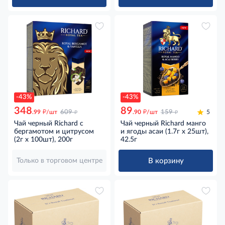
-43%
-43%
348
89
д
д
д
д
.99
/шт
609
.90
/шт
159
5
Чай черный Richard с
Чай черный Richard манго
бергамотом и цитрусом
и ягоды асаи (1.7г x 25шт),
(2г x 100шт), 200г
42.5г
В корзину
Только в торговом центре