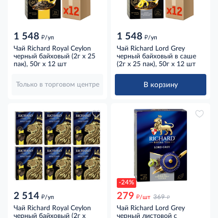
1 548
1 548
д
д
/уп
/уп
Чай Richard Royal Ceylon
Чай Richard Lord Grey
черный байховый (2г х 25
черный байховый в саше
пак), 50г x 12 шт
(2г х 25 пак), 50г x 12 шт
В корзину
Только в торговом центре
-24%
2 514
279
д
д
д
/уп
/шт
369
Чай Richard Royal Ceylon
Чай Richard Lord Grey
черный байховый (2г х
черный листовой с