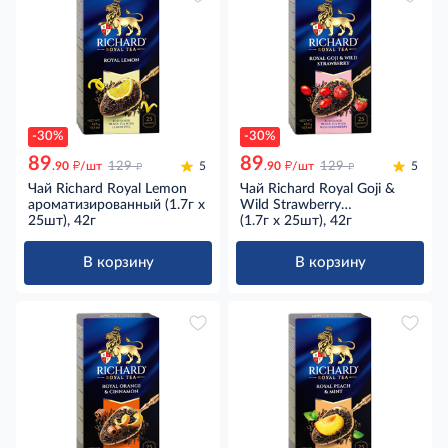
-30%
-30%
89
89
д
д
д
д
.90
/шт
129
5
.90
/шт
129
5
Чай Richard Royal Lemon
Чай Richard Royal Goji &
ароматизированный (1.7г х
Wild Strawberry
25шт), 42г
ароматизированный (1.7г х
(1.7г х 25шт), 42г
25шт), 42г
В корзину
В корзину