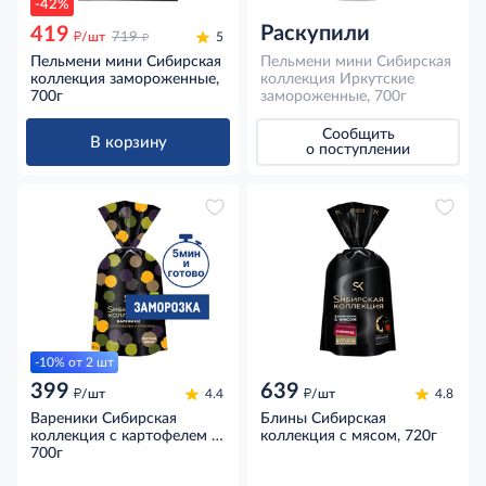
-42%
Раскупили
419
д
д
/шт
719
5
Пельмени мини Сибирская
Пельмени мини Сибирская
коллекция замороженные,
коллекция Иркутские
700г
замороженные, 700г
Сообщить
В корзину
о поступлении
-10% от 2 шт
399
639
д
д
/шт
4.4
/шт
4.8
Вареники Сибирская
Блины Сибирская
коллекция с картофелем и
коллекция с мясом, 720г
грибами замороженные,
700г
700г