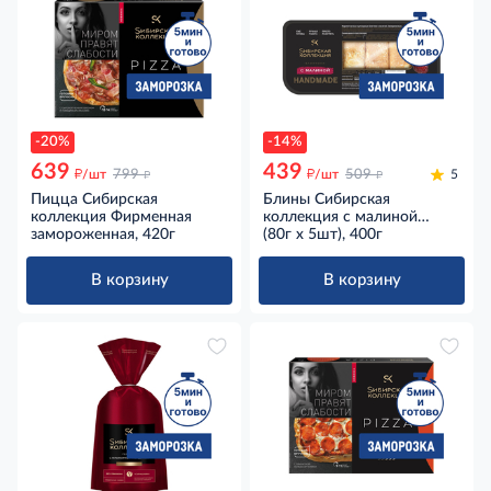
-20%
-14%
639
439
д
д
д
д
/шт
799
/шт
509
5
Пицца Сибирская
Блины Сибирская
коллекция Фирменная
коллекция с малиной
замороженная, 420г
замороженные (80г х 5шт),
(80г х 5шт), 400г
400г
В корзину
В корзину