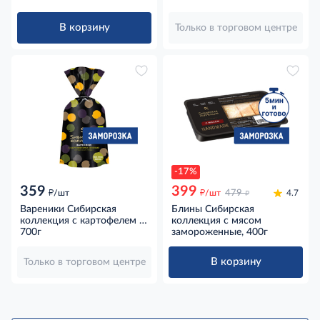
В корзину
Только в торговом центре
-17%
359
399
д
д
д
/шт
/шт
479
4.7
Вареники Сибирская
Блины Сибирская
коллекция с картофелем и
коллекция с мясом
зеленью Прованские травы
700г
замороженные, 400г
замороженные, 700г
В корзину
Только в торговом центре