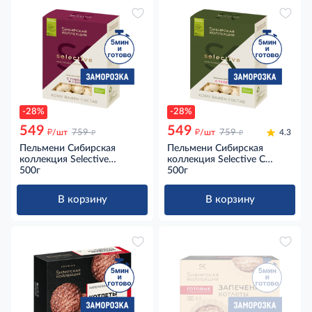
-28%
-28%
549
549
д
д
д
д
/шт
759
/шт
759
4.3
Пельмени Сибирская
Пельмени Сибирская
коллекция Selective
коллекция Selective С
Говядина-свинина
500г
телятиной замороженные,
500г
замороженные, 500г
500г
В корзину
В корзину