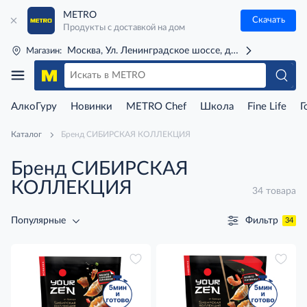
METRO
Скачать
Продукты с доставкой на дом
Москва, Ул. Ленинградское шоссе, д. 71Г (м. Речной 
Магазин:
АлкоГуру
Новинки
METRO Chef
Школа
Fine Life
Г
Каталог
Бренд СИБИРСКАЯ КОЛЛЕКЦИЯ
Бренд СИБИРСКАЯ
КОЛЛЕКЦИЯ
34 товара
Фильтр
Популярные
34