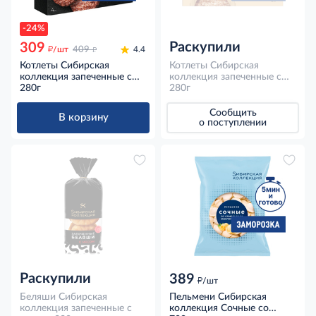
-24%
Раскупили
309
д
д
/шт
409
4.4
Котлеты Сибирская
Котлеты Сибирская
коллекция запеченные с
коллекция запеченные с
говядиной замороженные,
280г
индейкой замороженные,
280г
280г
280г
Сообщить
В корзину
о поступлении
Раскупили
389
д
/шт
Беляши Сибирская
Пельмени Сибирская
коллекция запеченные с
коллекция Сочные со