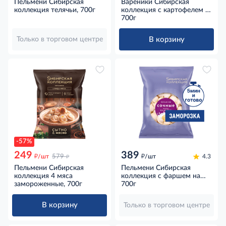
Пельмени Сибирская
Вареники Сибирская
коллекция телячьи, 700г
коллекция с картофелем и
лисичками замороженные,
700г
700г
В корзину
Только в торговом центре
-57%
249
389
д
д
д
/шт
579
/шт
4.3
Пельмени Сибирская
Пельмени Сибирская
коллекция 4 мяса
коллекция с фаршем на
замороженные, 700г
молоке замороженные,
700г
700г
В корзину
Только в торговом центре