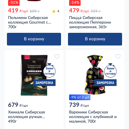
-31%
-14%
419
479
д
д
д
д
/шт
609
4
/шт
559
Пельмени Сибирская
Пицца Сибирская
коллекция Gourmet с
коллекция Пепперони
мраморной говядиной
700г
замороженная, 365г
замороженные, 700г
В корзину
В корзину
-9% от 2 шт
679
739
д
д
/шт
/шт
Хинкали Сибирская
Вареники Сибирская
коллекция ручная
коллекция с клубникой и
коллекция с мясом и
490г
малиной, 700г
зеленью замороженные,