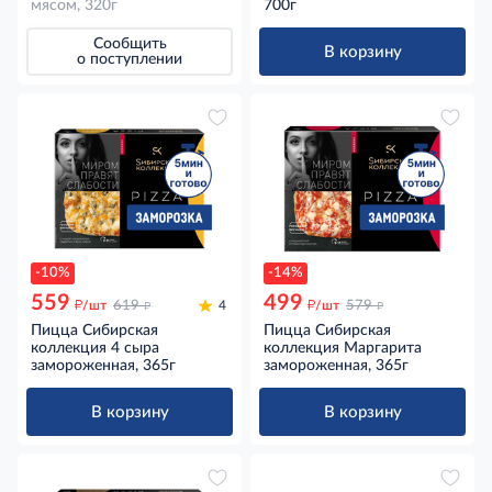
мясом, 320г
сливочным маслом
700г
замороженные, 700г
Сообщить
В корзину
о поступлении
-10%
-14%
559
499
д
д
д
д
/шт
619
4
/шт
579
Пицца Сибирская
Пицца Сибирская
коллекция 4 сыра
коллекция Маргарита
замороженная, 365г
замороженная, 365г
В корзину
В корзину