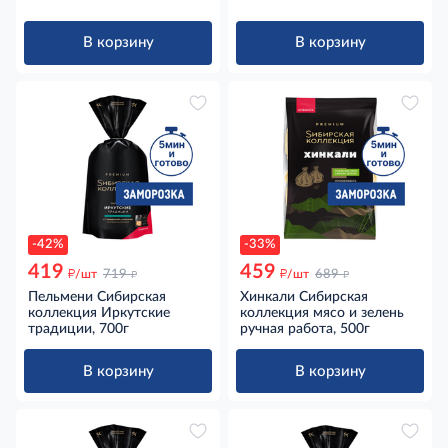
490г
В корзину
В корзину
-42%
-33%
419
459
д
д
д
д
/шт
719
/шт
689
Пельмени Сибирская
Хинкали Сибирская
коллекция Иркутские
коллекция мясо и зелень
традиции, 700г
ручная работа, 500г
В корзину
В корзину