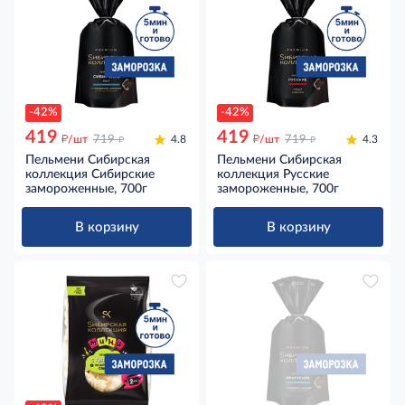
-42%
-42%
419
419
д
д
д
д
/шт
719
4.8
/шт
719
4.3
Пельмени Сибирская
Пельмени Сибирская
коллекция Сибирские
коллекция Русские
замороженные, 700г
замороженные, 700г
В корзину
В корзину