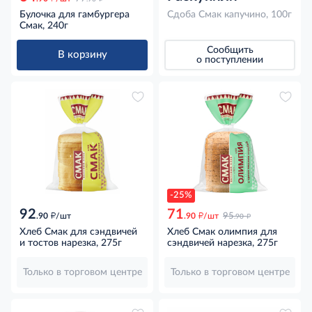
Булочка для гамбургера
Сдоба Смак капучино, 100г
Смак, 240г
Сообщить
В корзину
о поступлении
-25%
92
71
д
д
д
.90
/шт
.90
/шт
95
.90
Хлеб Смак для сэндвичей
Хлеб Смак олимпия для
и тостов нарезка, 275г
сэндвичей нарезка, 275г
Только в торговом центре
Только в торговом центре