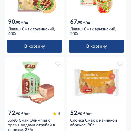
90
67
д
д
.90
/шт
.90
/шт
Лаваш Смак грузинский,
Лаваш Смак армянский,
400г
200г
В корзину
В корзину
72
52
д
д
.90
/шт
5
.90
/шт
Хлеб Смак Олимпия с
Слойка Смак с начинкой
тремя видами отрубей в
абрикос, 90г
нарезке, 275г