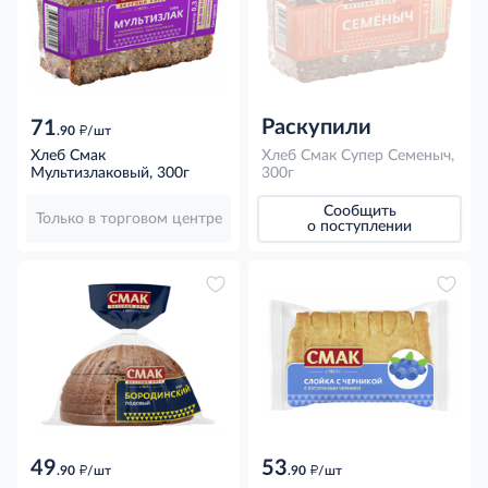
Раскупили
71
д
.90
/шт
Хлеб Смак
Хлеб Смак Супер Семеныч,
Мультизлаковый, 300г
300г
Сообщить
Только в торговом центре
о поступлении
49
53
д
д
.90
/шт
.90
/шт