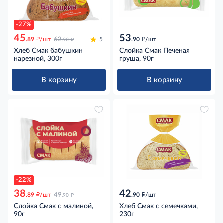
-27%
45
53
д
д
д
.89
/шт
62
5
.90
/шт
.90
Хлеб Смак бабушкин
Слойка Смак Печеная
нарезной, 300г
груша, 90г
В корзину
В корзину
-22%
38
42
д
д
д
.89
/шт
49
.90
/шт
.90
Слойка Смак с малиной,
Хлеб Смак с семечками,
90г
230г