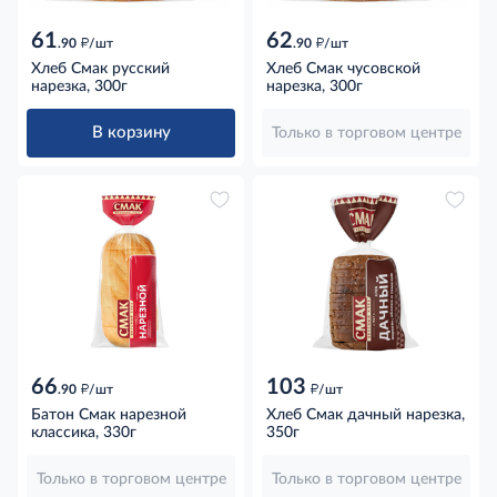
61
62
д
д
.90
/шт
.90
/шт
Хлеб Смак русский
Хлеб Смак чусовской
нарезка, 300г
нарезка, 300г
В корзину
Только в торговом центре
66
103
д
д
.90
/шт
/шт
Батон Смак нарезной
Хлеб Смак дачный нарезка,
классика, 330г
350г
Только в торговом центре
Только в торговом центре