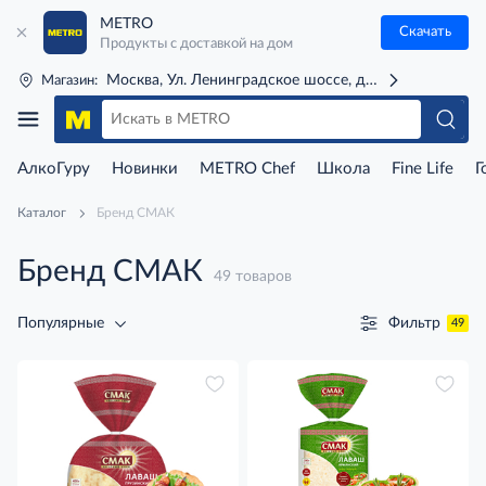
METRO
Скачать
Продукты с доставкой на дом
Москва, Ул. Ленинградское шоссе, д. 71Г (м. Речной 
Магазин:
АлкоГуру
Новинки
METRO Chef
Школа
Fine Life
Г
Каталог
Бренд СМАК
Бренд СМАК
49 товаров
Фильтр
Популярные
49