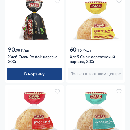
90
60
д
д
.90
/шт
.90
/шт
Хлеб Смак Rostok нарезка,
Хлеб Смак деревенский
300г
нарезка, 300г
В корзину
Только в торговом центре