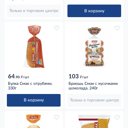
В корзину
Только в торговом центре
64
103
д
д
.90
/шт
/шт
Булка Смак с отрубями,
Бриошь Смак с кусочками
330г
шоколада, 240г
В корзину
Только в торговом центре