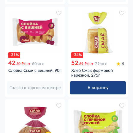
-31%
-34%
42
52
д
д
д
д
.30
/шт
60
.89
/шт
79
5
.90
.90
Слойка Смак с вишней, 90г
Хлеб Смак формовой
нарезной, 275г
В корзину
Только в торговом центре