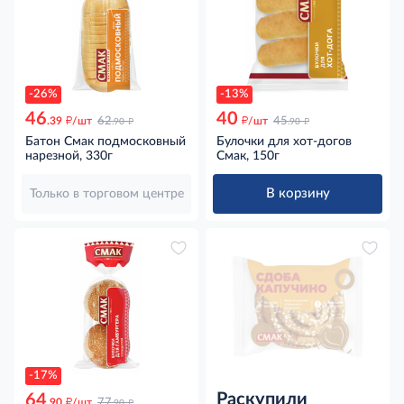
-26%
-13%
46
40
д
д
д
д
.39
/шт
62
/шт
45
.90
.90
Батон Смак подмосковный
Булочки для хот-догов
нарезной, 330г
Смак, 150г
В корзину
Только в торговом центре
-17%
Раскупили
64
д
д
.90
/шт
77
.90