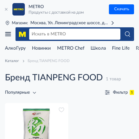
METRO
Скачать
Продукты с доставкой на дом
Москва, Ул. Ленинградское шоссе, д. 71Г (м. Речной 
Магазин:
АлкоГуру
Новинки
METRO Chef
Школа
Fine Life
Г
Каталог
Бренд TIANPENG FOOD
Бренд TIANPENG FOOD
1 товар
Фильтр
Популярные
1