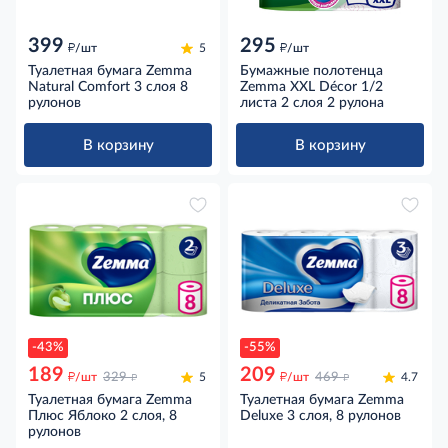
399
295
д
д
/шт
5
/шт
Туалетная бумага Zemma
Бумажные полотенца
Natural Comfort 3 слоя 8
Zemma XXL Décor 1/2
рулонов
листа 2 слоя 2 рулона
В корзину
В корзину
-43%
-55%
189
209
д
д
д
д
/шт
329
5
/шт
469
4.7
Туалетная бумага Zemma
Туалетная бумага Zemma
Плюс Яблоко 2 слоя, 8
Deluxe 3 слоя, 8 рулонов
рулонов