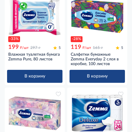
-33%
-28%
199
119
д
д
д
д
/шт
297
5
/шт
165
5
Влажная туалетная бумага
Салфетки бумажные
Zemma Pure, 80 листов
Zemma Everyday 2 слоя в
коробке, 100 листов
В корзину
В корзину