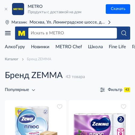
METRO
Скачать
Продукты с доставкой на дом
Москва, Ул. Ленинградское шоссе, д. 71Г (м. Речной 
Магазин:
АлкоГуру
Новинки
METRO Chef
Школа
Fine Life
Г
Каталог
Бренд ZEMMA
Бренд ZEMMA
43 товара
Фильтр
Популярные
43