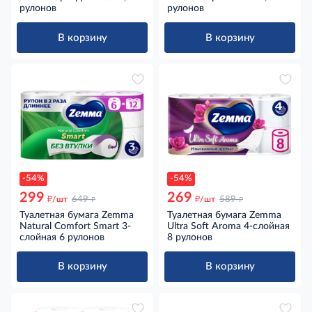
рулонов
рулонов
В корзину
В корзину
-54%
-54%
299
269
д
д
д
д
/шт
649
/шт
589
Туалетная бумага Zemma
Туалетная бумага Zemma
Natural Comfort Smart 3-
Ultra Soft Aroma 4-слойная
слойная 6 рулонов
8 рулонов
В корзину
В корзину