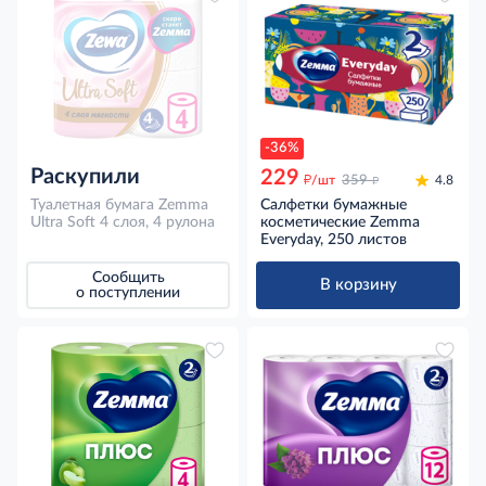
-36%
Раскупили
229
д
д
/шт
359
4.8
Туалетная бумага Zemma
Салфетки бумажные
Ultra Soft 4 слоя, 4 рулона
косметические Zemma
Everyday, 250 листов
Сообщить
В корзину
о поступлении