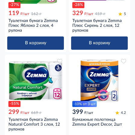
-27%
-28%
119
329
д
д
д
д
/шт
162
/шт
459
5
Туалетная бумага Zemma
Туалетная бумага Zemma
Плюс Яблоко 2 слоя, 4
Плюс Сирень 2 слоя, 12
рулона
рулонов
В корзину
В корзину
-55%
-10% от 3 шт
299
399
д
д
д
/шт
669
/шт
4.2
Туалетная бумага Zemma
Бумажные полотенца
Natural Comfort 3 слоя, 12
Zemma Expert Decor, 2шт
рулонов