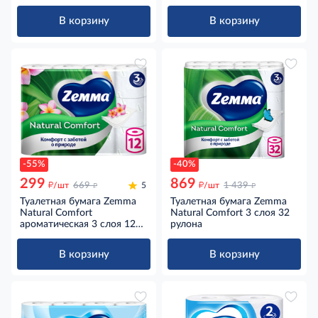
В корзину
В корзину
-55%
-40%
299
869
д
д
д
д
/шт
669
5
/шт
1 439
Туалетная бумага Zemma
Туалетная бумага Zemma
Natural Comfort
Natural Comfort 3 слоя 32
ароматическая 3 слоя 12
рулона
рулонов
В корзину
В корзину