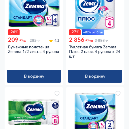
-26%
-27%
-40% от 6 уп
209
2 856
д
д
д
д
/шт
282
4.2
/уп
3 888
Бумажные полотенца
Туалетная бумага Zemma
Zemma 1/2 листа, 4 рулона
Плюс 2 слоя, 4 рулона x 24
шт
В корзину
В корзину