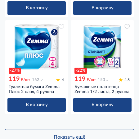
В корзину
В корзину
-27%
-22%
119
119
д
д
д
д
/шт
162
4
/шт
153
4.8
Туалетная бумага Zemma
Бумажные полотенца
Плюс 2 слоя, 4 рулона
Zemma 1/2 листа, 2 рулона
В корзину
В корзину
Показать ещё