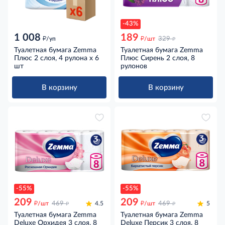
-43%
1 008
189
д
д
д
/уп
/шт
329
Туалетная бумага Zemma
Туалетная бумага Zemma
Плюс 2 слоя, 4 рулона x 6
Плюс Сирень 2 слоя, 8
шт
рулонов
В корзину
В корзину
-55%
-55%
209
209
д
д
д
д
/шт
469
4.5
/шт
469
5
Туалетная бумага Zemma
Туалетная бумага Zemma
Deluxe Орхидея 3 слоя, 8
Deluxe Персик 3 слоя, 8