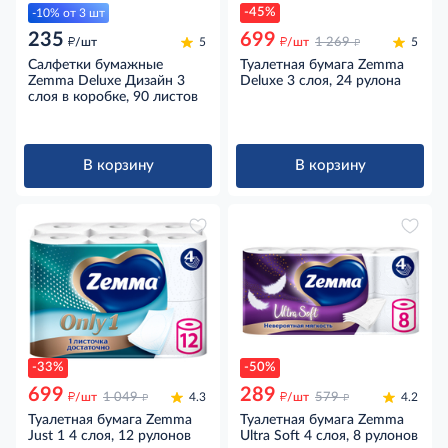
-45%
-10% от 3 шт
235
699
д
д
д
/шт
5
/шт
1 269
5
Салфетки бумажные
Туалетная бумага Zemma
Zemma Deluxe Дизайн 3
Deluxe 3 слоя, 24 рулона
слоя в коробке, 90 листов
В корзину
В корзину
-33%
-50%
699
289
д
д
д
д
/шт
1 049
4.3
/шт
579
4.2
Туалетная бумага Zemma
Туалетная бумага Zemma
Just 1 4 слоя, 12 рулонов
Ultra Soft 4 слоя, 8 рулонов