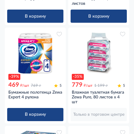
листов
В корзину
В корзину
-39%
-35%
469
779
д
д
д
д
/шт
769
5
/шт
1 199
5
Бумажные полотенца Zewa
Влажная туалетная бумага
Expert 4 рулона
Zewa Pure, 80 листов х 4
шт
В корзину
Только в торговом центре