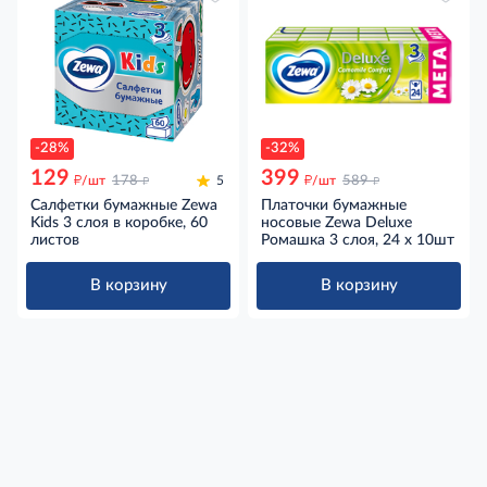
-28%
-32%
129
399
д
д
д
д
/шт
178
5
/шт
589
Салфетки бумажные Zewa
Платочки бумажные
Kids 3 слоя в коробке, 60
носовые Zewa Deluxe
листов
Ромашка 3 слоя, 24 x 10шт
В корзину
В корзину