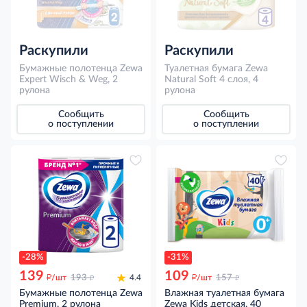
Раскупили
Раскупили
Бумажные полотенца Zewa
Туалетная бумага Zewa
Expert Wisch & Weg, 2
Natural Soft 4 слоя, 4
рулона
рулона
Сообщить
Сообщить
о поступлении
о поступлении
-28%
-31%
139
109
д
д
д
д
/шт
193
4.4
/шт
157
Бумажные полотенца Zewa
Влажная туалетная бумага
Premium, 2 рулона
Zewa Kids детская, 40