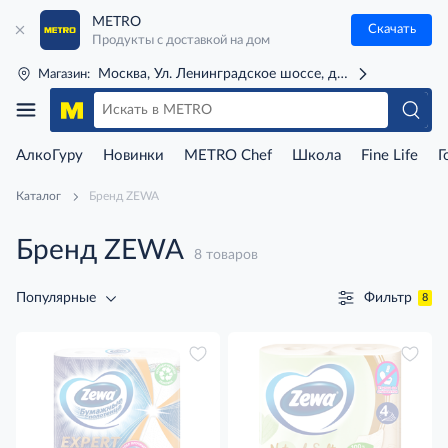
METRO
Скачать
Продукты с доставкой на дом
Москва, Ул. Ленинградское шоссе, д. 71Г (м. Речной 
Магазин:
АлкоГуру
Новинки
METRO Chef
Школа
Fine Life
Г
Каталог
Бренд ZEWA
Бренд ZEWA
8 товаров
Фильтр
Популярные
8