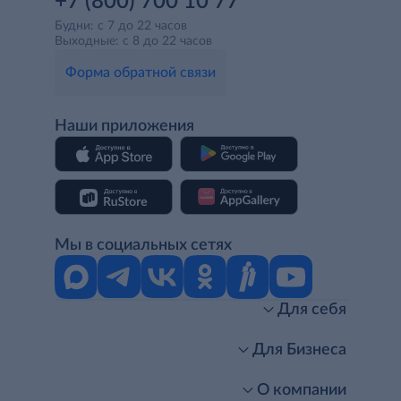
+7 (800) 700 10 77
Будни: с 7 до 22 часов
Выходные: с 8 до 22 часов
Форма обратной связи
Наши приложения
Мы в социальных сетях
Для себя
Интернет-магазин
Стань клиентом METRO
Для Бизнеса
Акции, скидки, распродажи
Личный кабинет
Доставка клиентам
Заказ для бизнеса
О компании