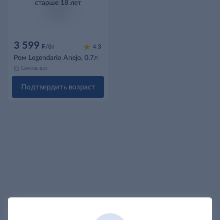
старше 18 лет
3 599
д
/бт
4.3
Ром Legendario Anejo, 0.7л
Самовывоз
Подтвердить возраст