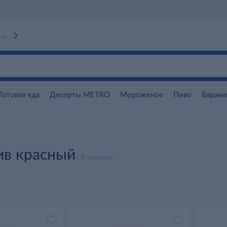
 вокзал)
Готовая еда
Десерты METRO
Мороженое
Пиво
Барани
ив красный
5 товаров