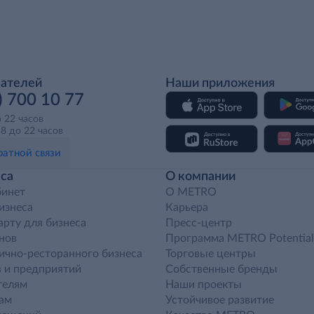
пателей
Наши приложения
) 700 10 77
о 22 часов
8 до 22 часов
атной связи
са
О компании
бинет
O METRO
бизнеса
Карьера
арту для бизнеса
Пресс-центр
нов
Программа METRO Potential
ично-ресторанного бизнеса
Торговые центры
 и предприятий
Собственные бренды
телям
Наши проекты
ам
Устойчивое развитие