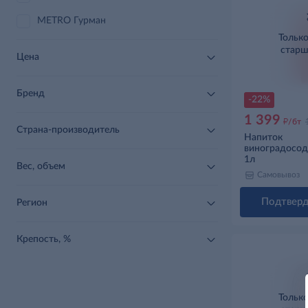
METRO Гурман
Тольк
старш
Цена
Бренд
-22%
1 399
д
/бт
Страна-производитель
Напиток
виноградосо
Martini Fiero
1л
Вес, объем
сырья сладкий
Самовывоз
Подтверд
Регион
Крепость, %
Тольк