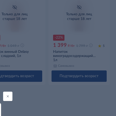
Только для лиц
Только для лиц
старше 18 лет
старше 18 лет
-22%
1 399
д
д
д
д
/бт
1 049
/бт
1 799
5
ок винный Delasy
Напиток
a сладкий, 1л
виноградосодержащий
Martini Rosso из виноградного
1л
сырья красный сладкий, 1л
овывоз
Самовывоз
дтвердить возраст
Подтвердить возраст