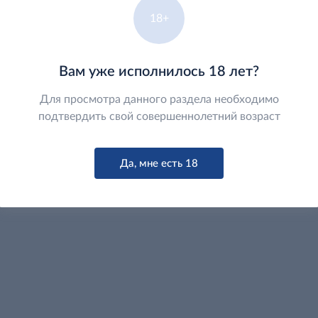
е 18 лет
18+
Вам уже исполнилось 18 лет?
д
929
5
.01
Для просмотра данного раздела необходимо
держащий
 из виноградного
подтвердить свой совершеннолетний возраст
 сладкий, 0.5л
ить возраст
Да, мне есть 18