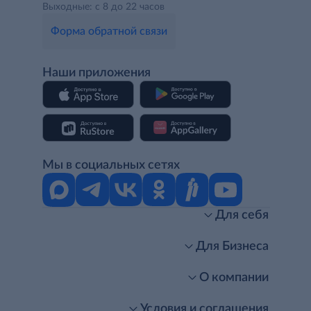
Выходные: с 8 до 22 часов
Форма обратной связи
Наши приложения
Мы в социальных сетях
Для себя
Интернет-магазин
Стань клиентом METRO
Для Бизнеса
Акции, скидки, распродажи
Личный кабинет
Доставка клиентам
Заказ для бизнеса
О компании
Условия доставки
Получить карту для бизнеса
O METRO
Подарочные карты. Активация и баланс
Для магазинов
Карьера
Условия и соглашения