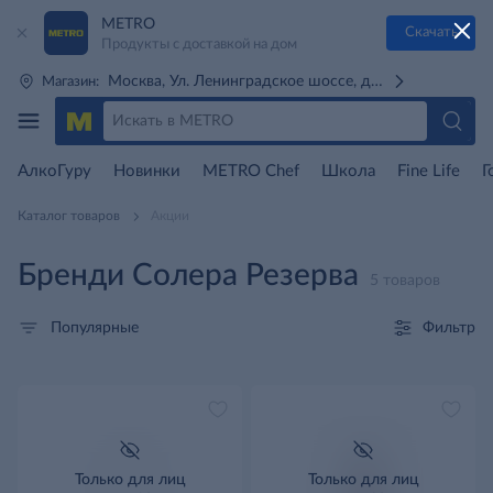
METRO
Скачать
Продукты с доставкой на дом
Москва, Ул. Ленинградское шоссе, д. 71Г (м. Речной 
Магазин:
АлкоГуру
Новинки
METRO Chef
Школа
Fine Life
Г
Каталог товаров
Акции
Бренди Солера Резерва
5 товаров
Фильтр
Популярные
Только для лиц
Только для лиц