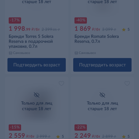
старше 18 лет
старше 18 лет
Нет фото
-17%
-40%
1 998
1 869
д
д
д
д
.99
/бт
2 399
/бт
3 099
5
.01
Бренди Torres 5 Solera
Бренди Romate Solera
Reserva в подарочной
Reserva, 0.7л
упаковке, 0.7л
Самовывоз
Самовывоз
Подтвердить возраст
Подтвердить возраст
Только для лиц
Только для лиц
старше 18 лет
старше 18 лет
Нет фото
-15%
-22%
2 559
2 249
д
д
д
д
/бт
2 999
5
/бт
2 899
5