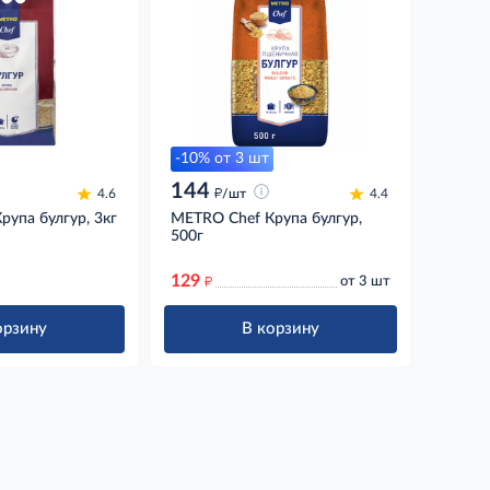
-10% от 3 шт
144
д
4.6
/шт
4.4
упа булгур, 3кг
METRO Chef Крупа булгур,
500г
129
д
от 3 шт
орзину
В корзину