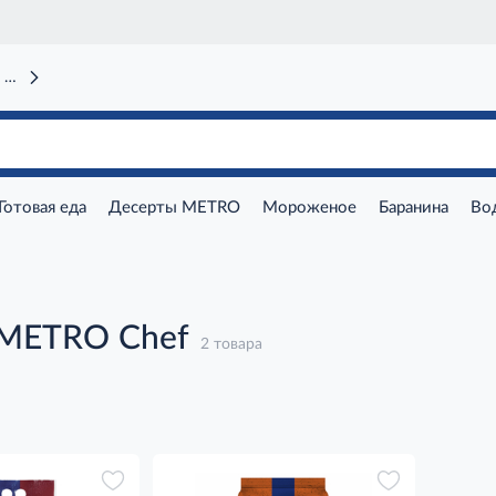
 вокзал)
Готовая еда
Десерты METRO
Мороженое
Баранина
Во
 METRO Chef
2 товара