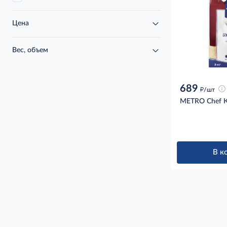
Цена
Вес, объем
689
д
/шт
METRO Chef Кр
В к