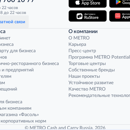
) 700 10 77
о 22 часов
8 до 22 часов
атной связи
са
О компании
бинет
O METRO
бизнеса
Карьера
арту для бизнеса
Пресс-центр
нов
Программа METRO Potential
ично-ресторанного бизнеса
Торговые центры
 и предприятий
Собственные бренды
телям
Наши проекты
ам
Устойчивое развитие
мещений
Качество METRO
Рекомендательные техноло
ля бизнеса
ным компаниям
агазина «Фасоль»
 корпоративных норм
© METRO Cash and Carry Russia, 2026