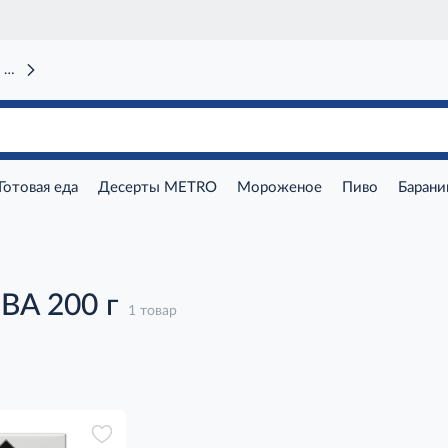
 вокзал)
Готовая еда
Десерты METRO
Мороженое
Пиво
Барани
BA 200 г
1 товар