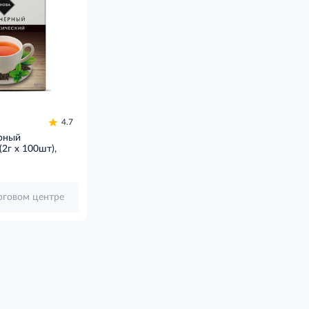
4.7
рный
(2г x 100шт),
орговом центре