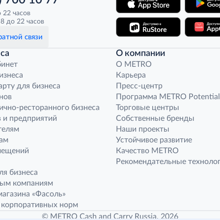
) 700 10 77
о 22 часов
8 до 22 часов
атной связи
са
О компании
бинет
O METRO
бизнеса
Карьера
арту для бизнеса
Пресс-центр
нов
Программа METRO Potential
ично-ресторанного бизнеса
Торговые центры
 и предприятий
Собственные бренды
телям
Наши проекты
ам
Устойчивое развитие
мещений
Качество METRO
Рекомендательные техноло
ля бизнеса
ным компаниям
агазина «Фасоль»
 корпоративных норм
© METRO Cash and Carry Russia, 2026