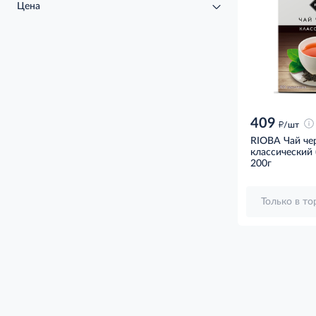
Цена
409
д
/шт
RIOBA Чай че
классический 
200г
Только в т