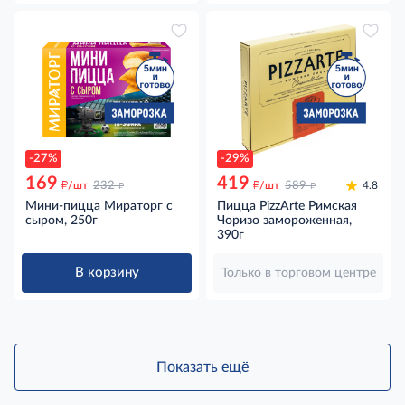
-27%
-29%
169
419
д
д
д
д
/шт
232
/шт
589
4.8
Мини-пицца Мираторг с
Пицца PizzArte Римская
сыром, 250г
Чоризо замороженная,
390г
В корзину
Только в торговом центре
Показать ещё