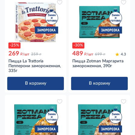
-25%
-30%
269
489
д
д
д
д
/шт
359
/шт
699
4.3
Пицца La Trattoria
Пицца Zotman Маргарита
Пепперони замороженная,
замороженная, 390г
335г
В корзину
В корзину