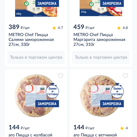
389
459
д
д
/шт
4.7
/шт
4.8
METRO Chef Пицца
METRO Chef Пицца
Салями замороженная
Маргарита замороженная
27см, 330г
27см, 310г
Только в торговом центре
Только в торговом центре
144
144
д
д
/шт
/шт
4
aro Пицца с колбасой
aro Пицца с ветчиной