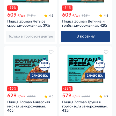
-19%
-34%
609
609
д
д
д
д
/шт
749
4.6
/шт
919
4.8
Пицца Zotman Четыре
Пицца Zotman Ветчина и
сыра замороженная, 395г
грибы замороженная, 420г
В корзину
Только в торговом центре
-15%
-28%
629
579
д
д
д
д
/шт
739
4.5
/шт
809
4.9
Пицца Zotman Баварская
Пицца Zotman Груша и
мясная замороженная,
горгонзола замороженная,
465г
415г