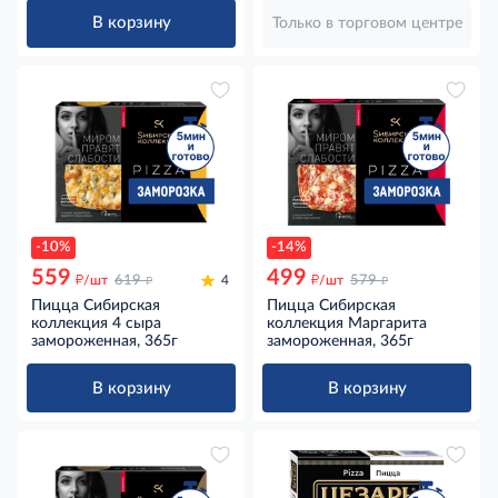
В корзину
Только в торговом центре
-10%
-14%
559
499
д
д
д
д
/шт
619
4
/шт
579
Пицца Сибирская
Пицца Сибирская
коллекция 4 сыра
коллекция Маргарита
замороженная, 365г
замороженная, 365г
В корзину
В корзину