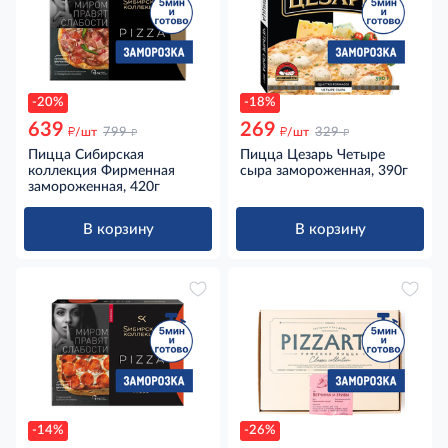
-20%
-18%
639
269
д
д
д
д
/шт
799
/шт
329
Пицца Сибирская
Пицца Цезарь Четыре
коллекция Фирменная
сыра замороженная, 390г
замороженная, 420г
В корзину
В корзину
-14%
-26%