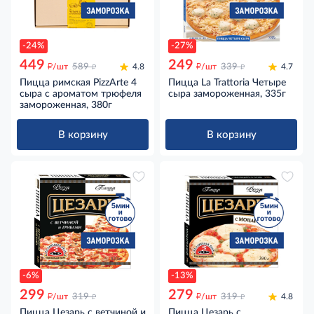
-24%
-27%
449
249
д
д
д
д
/шт
589
4.8
/шт
339
4.7
Пицца римская PizzArte 4
Пицца La Trattoria Четыре
сыра с ароматом трюфеля
сыра замороженная, 335г
замороженная, 380г
В корзину
В корзину
-6%
-13%
299
279
д
д
д
д
/шт
319
/шт
319
4.8
Пицца Цезарь с ветчиной и
Пицца Цезарь с