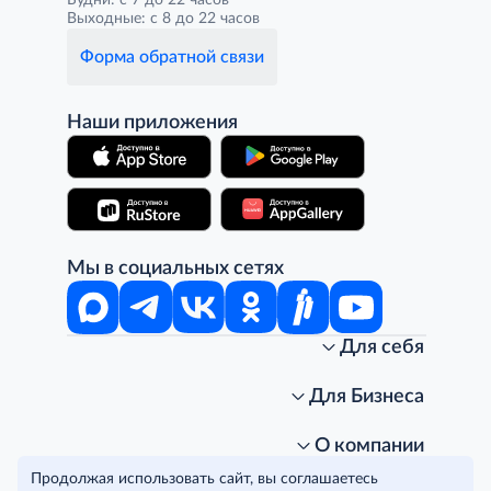
Выходные: с 8 до 22 часов
Форма обратной связи
Наши приложения
Мы в социальных сетях
Для себя
Интернет-магазин
Стань клиентом METRO
Для Бизнеса
Акции, скидки, распродажи
Личный кабинет
Доставка клиентам
Заказ для бизнеса
О компании
Условия доставки
Получить карту для бизнеса
O METRO
Продолжая использовать сайт, вы соглашаетесь