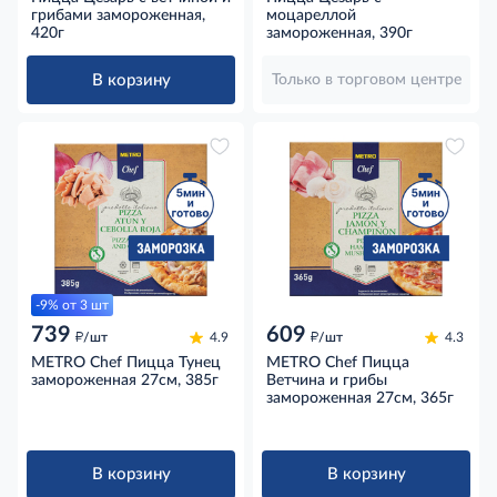
грибами замороженная,
моцареллой
420г
замороженная, 390г
В корзину
Только в торговом центре
-9% от 3 шт
739
609
д
д
/шт
4.9
/шт
4.3
METRO Chef Пицца Тунец
METRO Chef Пицца
замороженная 27см, 385г
Ветчина и грибы
замороженная 27см, 365г
В корзину
В корзину