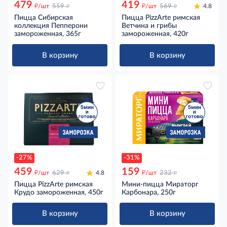
479
419
д
д
д
д
/шт
559
/шт
569
4.8
Пицца Сибирская
Пицца PizzArte римская
коллекция Пепперони
Ветчина и грибы
замороженная, 365г
замороженная, 420г
В корзину
В корзину
-27%
-31%
459
159
д
д
д
д
/шт
629
4.8
/шт
232
Пицца PizzArte римская
Мини-пицца Мираторг
Крудо замороженная, 450г
Карбонара, 250г
В корзину
В корзину