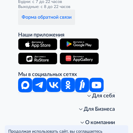
Будни: с 7 до 22 часов
Выходные: с 8 до 22 часов
Форма обратной связи
Наши приложения
Мы в социальных сетях
Для себя
Интернет-магазин
Стань клиентом METRO
Для Бизнеса
Акции, скидки, распродажи
Личный кабинет
Доставка клиентам
Заказ для бизнеса
О компании
Условия доставки
Получить карту для бизнеса
O METRO
Продолжая использовать сайт, вы соглашаетесь