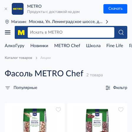
METRO
Скачать
Продукты с доставкой на дом
Москва, Ул. Ленинградское шоссе, д. 71Г (м. Речной 
Магазин:
АлкоГуру
Новинки
METRO Chef
Школа
Fine Life
Г
Каталог товаров
Акции
Фасоль METRO Chef
2 товара
Фильтр
Популярные