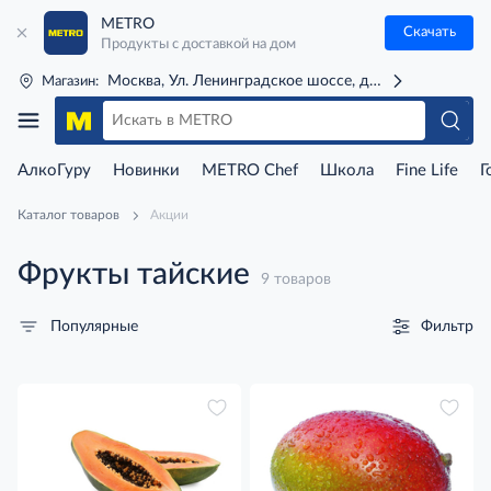
METRO
Скачать
Продукты с доставкой на дом
Москва, Ул. Ленинградское шоссе, д. 71Г (м. Речной 
Магазин:
АлкоГуру
Новинки
METRO Chef
Школа
Fine Life
Г
Каталог товаров
Акции
Фрукты тайские
9 товаров
Фильтр
Популярные