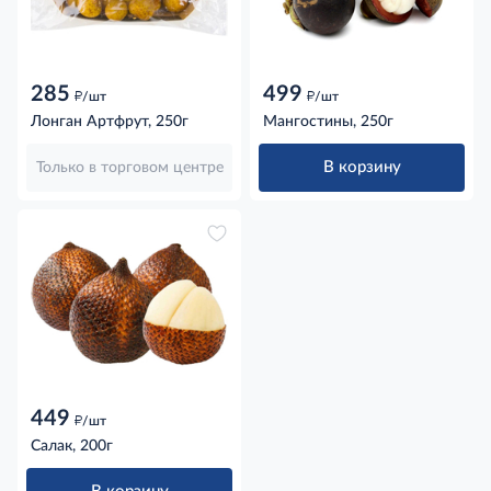
285
499
д
д
/шт
/шт
Лонган Артфрут, 250г
Мангостины, 250г
В корзину
Только в торговом центре
449
д
/шт
Салак, 200г