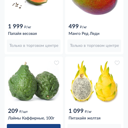
1 999
499
д
д
/кг
/кг
Папайя весовая
Манго Ред Леди
Только в торговом центре
Только в торговом центре
209
1 099
д
д
/шт
/кг
Лаймы Каффирные, 100г
Питахайя желтая