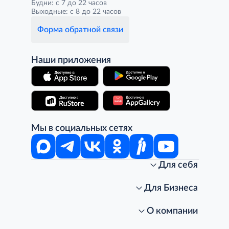
Будни: с 7 до 22 часов
Выходные: с 8 до 22 часов
Форма обратной связи
Наши приложения
Мы в социальных сетях
Для себя
Интернет-магазин
Стань клиентом METRO
Для Бизнеса
Акции, скидки, распродажи
Личный кабинет
Доставка клиентам
Заказ для бизнеса
О компании
Условия доставки
Получить карту для бизнеса
O METRO