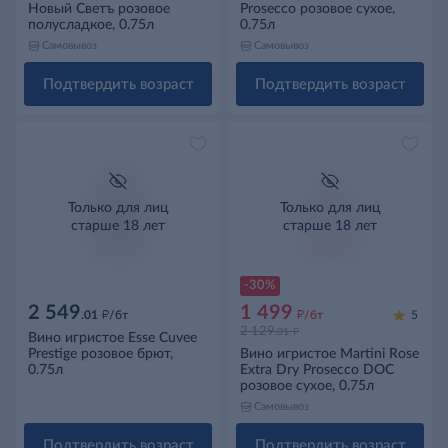
Новый Светъ розовое
Prosecco розовое сухое,
полусладкое, 0.75л
0.75л
Самовывоз
Самовывоз
Подтвердить возраст
Подтвердить возраст
Только для лиц
Только для лиц
старше 18 лет
старше 18 лет
-30%
2 549
1 499
д
д
.01
/бт
/бт
5
д
2 129
.01
Вино игристое Esse Cuvee
Prestige розовое брют,
Вино игристое Martini Rose
0.75л
Extra Dry Prosecco DOC
розовое сухое, 0.75л
Самовывоз
Подтвердить возраст
Подтвердить возраст