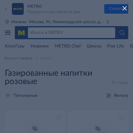
METRO
Скачать
Продукты с доставкой на дом
Москва, Ул. Ленинградское шоссе, д. 71Г (м. Речной 
Магазин:
АлкоГуру
Новинки
METRO Chef
Школа
Fine Life
Г
Каталог товаров
Акции
Газированные напитки
розовые
91 товар
Фильтр
Популярные