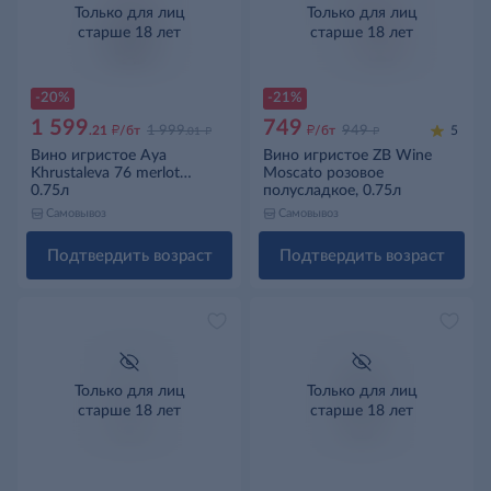
Только для лиц
Только для лиц
старше 18 лет
старше 18 лет
-20%
-21%
1 599
749
д
д
д
д
.21
/бт
1 999
/бт
949
5
.01
Вино игристое Aya
Вино игристое ZB Wine
Khrustaleva 76 merlot
Moscato розовое
Органик розовое
0.75л
полусладкое, 0.75л
полусухое, 0.75л
Самовывоз
Самовывоз
Подтвердить возраст
Подтвердить возраст
Только для лиц
Только для лиц
старше 18 лет
старше 18 лет