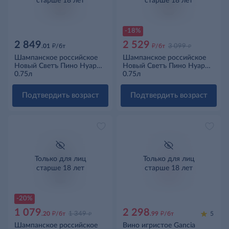
старше 18 лет
старше 18 лет
-18%
2 849
2 529
д
д
д
.01
/бт
/бт
3 099
Шампанское российское
Шампанское российское
Новый Светъ Пино Нуар
Новый Светъ Пино Нуар
коллекционное розовое
0.75л
коллекционное розовое
0.75л
полусухое, 0.75л
брют, 0.75л
Подтвердить возраст
Подтвердить возраст
Только для лиц
Только для лиц
старше 18 лет
старше 18 лет
-20%
1 079
2 298
д
д
д
.20
/бт
1 349
.99
/бт
5
Шампанское российское
Вино игристое Gancia