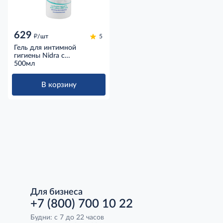
629
д
/шт
5
Гель для интимной
гигиены Nidra с
молочными протеинами,
500мл
500мл
В корзину
Для бизнеса
+7 (800) 700 10 22
Будни: с 7 до 22 часов