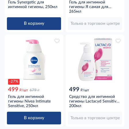
Гель Synergetic для
Гель для интимной
интимной гигиены, 250мл
гигиены Я самая для
чувствительной кожи,
265мл
265мл
В корзину
Только в торговом центре
-27%
499
499
д
д
д
/шт
679
/шт
Гель для интимной
Средство для интимной
гигиены Nivea Intimate
гигиены Lactacyd Sensitive
Sensitive, 250мл
для чувствительной кожи,
200мл
200мл
В корзину
Только в торговом центре