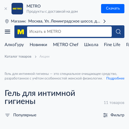
METRO
Скачать
Продукты с доставкой на дом
Москва, Ул. Ленинградское шоссе, д. 71Г (м. Речной 
Магазин:
АлкоГуру
Новинки
METRO Chef
Школа
Fine Life
Г
Каталог товаров
Акции
Гель для интимной гигиены — это специальное очищающее средство,
разработанное с учётом особенностей женской физиологии. В отличие от
Подробнее
обычного мыла или геля для душа, он имеет кислотную среду (pH 3,5–
5,5), которая соответствует естественному балансу интимной зоны.
Гель для интимной
гигиены
11 товаров
Фильтр
Популярные