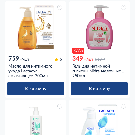
-39%
759
349
д
д
д
/шт
5
/шт
569
Масло для интимного
Гель для интимной
ухода Lactacyd
гигиены Nidra молочные
смягчающее, 200мл
протеины и овсяное
250мл
молоко, 250мл
В корзину
В корзину