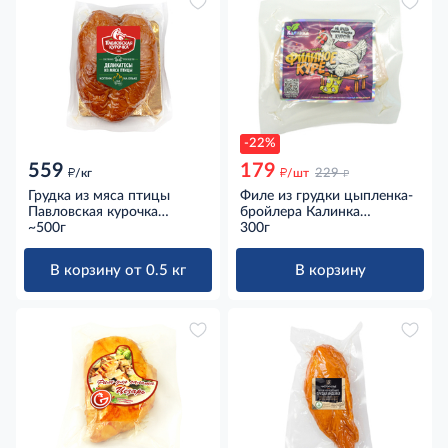
-22%
559
179
д
д
д
/кг
/шт
229
Грудка из мяса птицы
Филе из грудки цыпленка-
Павловская курочка
бройлера Калинка
Деликатесы копчено-
~500г
Филиное куре варено-
300г
вареная, ~500г
копченое, 300г
В корзину от 0.5 кг
В корзину