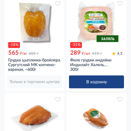
-18%
-31%
565
289
д
д
д
д
/кг
689
/шт
419
4.3
Грудка цыпленка-бройлера
Филе грудки индейки
Сургутский МК копчено-
Индилайт Халяль
вареная, ~600г
обжаренное на гриле
300г
варено-копченое, 300г
В корзину
Только в торговом центре