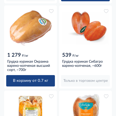
1 279
539
д
д
/кг
/кг
Грудка куриная Окраина
Грудка куриная Сибагро
варено-копченая высший
варено-копченая, ~600г
сорт, ~700г
В корзину от 0.7 кг
Только в торговом центре