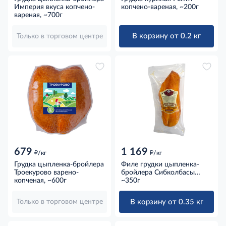
Империя вкуса копчено-
копчено-вареная, ~200г
вареная, ~700г
В корзину от 0.2 кг
Только в торговом центре
679
1 169
д
д
/кг
/кг
Грудка цыпленка-бройлера
Филе грудки цыпленка-
Троекурово варено-
бройлера Сибколбасы
копченая, ~600г
копчено-вареное
~350г
охлажденное, ~350г
В корзину от 0.35 кг
Только в торговом центре