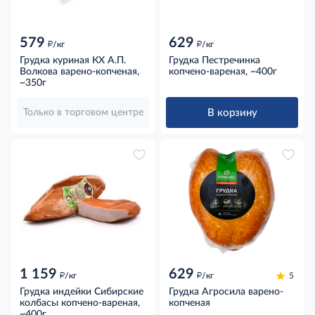
579
629
д
д
/кг
/кг
Грудка куриная КХ А.П.
Грудка Пестречинка
Волкова варено-копченая,
копчено-вареная, ~400г
~350г
В корзину
Только в торговом центре
1 159
629
д
д
/кг
/кг
5
Грудка индейки Сибирские
Грудка Агросила варено-
колбасы копчено-вареная,
копченая
~400г