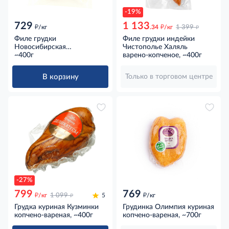
-19%
729
1 133
д
д
д
/кг
.34
/кг
1 399
Филе грудки
Филе грудки индейки
Новосибирская
Чистополье Халяль
птицефабрика для салата
~400г
варено-копченое, ~400г
цезарь варено-копченое,
~400г
В корзину
Только в торговом центре
-27%
799
769
д
д
д
/кг
1 099
5
/кг
Грудка куриная Кузминки
Грудинка Олимпия куриная
копчено-вареная, ~400г
копчено-вареная, ~700г