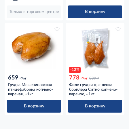
В корзину
Только в торговом центре
-12%
659
778
д
д
д
/кг
/кг
889
Грудка Межениновская
Филе грудки цыпленка-
птицефабрика копчено-
бройлера Ситно копчено-
вареная, ~1кг
вареное, ~1кг
В корзину
В корзину