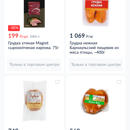
-30%
199
1 069
д
д
д
/шт
285
/кг
Грудка утиная Magret
Грудка нежная
сырокопченая нарезка, 75г
Барнаульский пищевик из
мяса птицы, ~400г
Только в торговом центре
Только в торговом центре