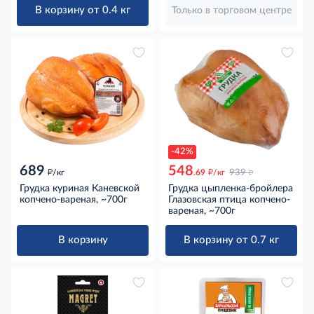
В корзину от 0.4 кг
Только в торговом центре
-42%
689
548
д
д
д
/кг
.69
/кг
939
Грудка куриная Каневской
Грудка цыпленка-бройлера
копчено-вареная, ~700г
Глазовская птица копчено-
вареная, ~700г
В корзину
В корзину от 0.7 кг