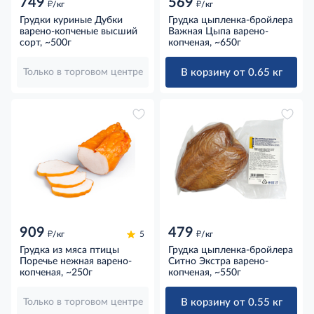
749
569
д
д
/кг
/кг
Грудки куриные Дубки
Грудка цыпленка-бройлера
варено-копченые высший
Важная Цыпа варено-
сорт, ~500г
копченая, ~650г
В корзину от 0.65 кг
Только в торговом центре
909
479
д
д
/кг
5
/кг
Грудка из мяса птицы
Грудка цыпленка-бройлера
Поречье нежная варено-
Ситно Экстра варено-
копченая, ~250г
копченая, ~550г
В корзину от 0.55 кг
Только в торговом центре