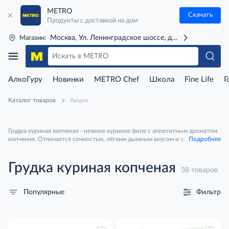
METRO
Скачать
Продукты с доставкой на дом
Москва, Ул. Ленинградское шоссе, д. 71Г (м. Речной 
Магазин:
АлкоГуру
Новинки
METRO Chef
Школа
Fine Life
Г
Каталог товаров
Акции
Грудка куриная копченая - нежное куриное филе с аппетитным ароматом
копчения. Отличается сочностью, лёгким дымным вкусом и уже готово к
Подробнее
употреблению. Идеально для бутербродов, салатов, закусок или
добавления в пасту и запеканки.
Грудка куриная копченая
38 товаров
Фильтр
Популярные