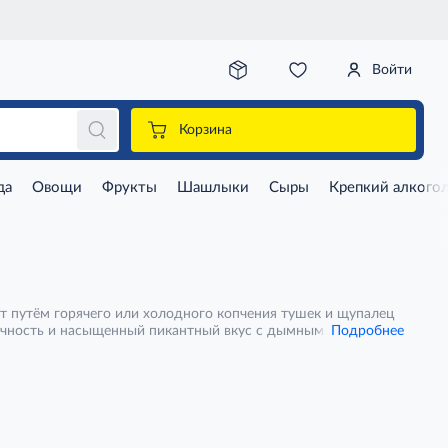
Войти
Корзина
да
Овощи
Фрукты
Шашлыки
Сыры
Крепкий алкого
т путём горячего или холодного копчения тушек и щупалец
сочность и насыщенный пикантный вкус с дымными нотками.
Подробнее