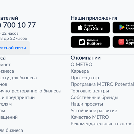
пателей
Наши приложения
) 700 10 77
о 22 часов
8 до 22 часов
атной связи
са
О компании
бинет
O METRO
бизнеса
Карьера
арту для бизнеса
Пресс-центр
нов
Программа METRO Potential
ично-ресторанного бизнеса
Торговые центры
 и предприятий
Собственные бренды
телям
Наши проекты
ам
Устойчивое развитие
мещений
Качество METRO
Рекомендательные техноло
ля бизнеса