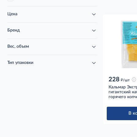
Цена
Бренд
Вес, объем
Тип упаковки
228
д
/шт
Кальмар Экс
гигантский на
горячего копч
В к