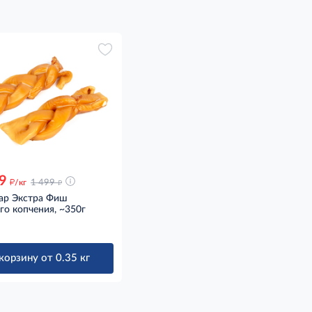
9
д
д
/кг
1 499
ар Экстра Фиш
го копчения, ~350г
корзину от 0.35 кг