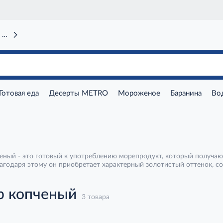
 вокзал)
Готовая еда
Десерты METRO
Мороженое
Баранина
Во
еный - это готовый к употреблению морепродукт, который получаю
агодаря этому он приобретает характерный золотистый оттенок, 
р копченый
3 товара