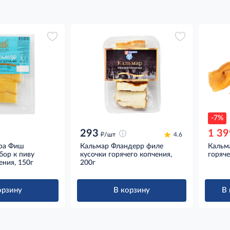
-7%
293
1 39
д
/шт
4.6
тра Фиш
Кальмар Фландерр филе
Кальм
бор к пиву
кусочки горячего копчения,
горяче
ения, 150г
200г
орзину
В корзину
В 