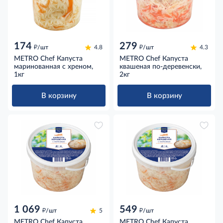
174
279
д
д
/шт
4.8
/шт
4.3
METRO Chef Капуста
METRO Chef Капуста
маринованная с хреном,
квашеная по-деревенски,
1кг
2кг
В корзину
В корзину
1 069
549
д
д
/шт
5
/шт
METRO Chef Капуста
METRO Chef Капуста