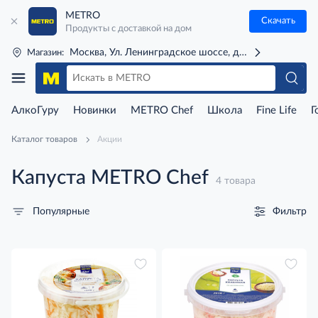
METRO
Скачать
Продукты с доставкой на дом
Москва, Ул. Ленинградское шоссе, д. 71Г (м. Речной 
Магазин:
АлкоГуру
Новинки
METRO Chef
Школа
Fine Life
Г
Каталог товаров
Акции
Капуста METRO Chef
4 товара
Фильтр
Популярные