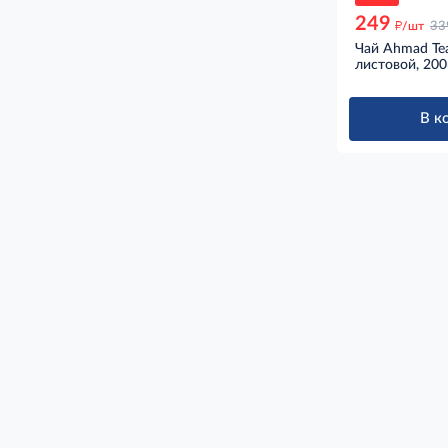
249
д
/шт
33
Чай Ahmad Te
листовой, 200
В к