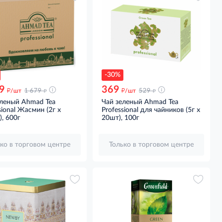
-30%
9
369
д
д
д
д
/шт
1 679
/шт
529
еленый Ahmad Tea
Чай зеленый Ahmad Tea
sional Жасмин (2г x
Professional для чайников (5г x
, 600г
20шт), 100г
ко в торговом центре
Только в торговом центре