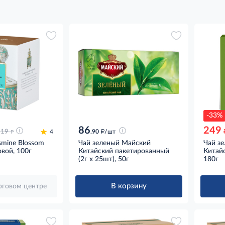
-33%
86
249
д
д
119
4
.90
/шт
smine Blossom
Чай зеленый Майский
Чай з
вой, 100г
Китайский пакетированный
Китайс
(2г x 25шт), 50г
180г
В корзину
орговом центре