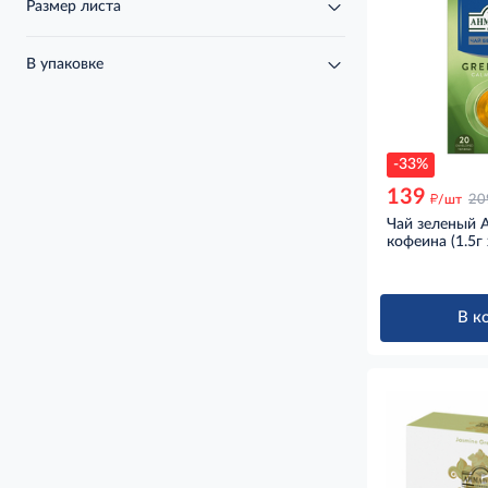
Размер листа
В упаковке
-33%
139
д
/шт
20
Чай зеленый 
кофеина (1.5г 
В к