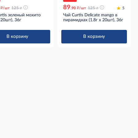
89
д
д
д
д
/шт
125
.90
/шт
125
5
rtis зеленый мохито
Чай Curtis Delicate mango в
х 20шт), 36г
пирамидках (1.8г х 20шт), 36г
В корзину
В корзину