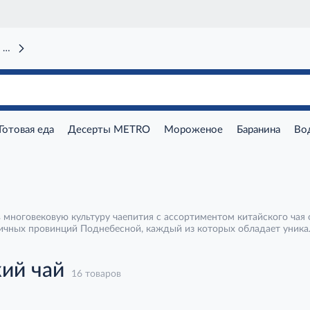
 вокзал)
Готовая еда
Десерты METRO
Мороженое
Баранина
Во
в многовековую культуру чаепития с ассортиментом китайского ча
личных провинций Поднебесной, каждый из которых обладает уника
ые улуны с их сложным цветочно-медовым букетом, так и выдерж
енее представлены изысканные зеленые чаи, такие как Лунцзин, и 
 чтобы гарантировать подлинность и высочайшее качество каждого л
ий чай
16 товаров
 мы помогаем вам прикоснуться к ней. Приобрести эти элитные со
ройте для себя мир утонченных вкусов с китайским чаем от METRO.