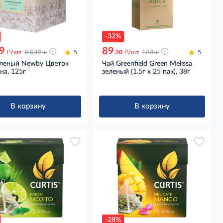
-32%
9
89
д
д
д
д
/шт
3 049
5
.90
/шт
133
5
еленый Newby Цветок
Чай Greenfield Green Melissa
на, 125г
зеленый (1.5г х 25 пак), 38г
В корзину
В корзину
-28%