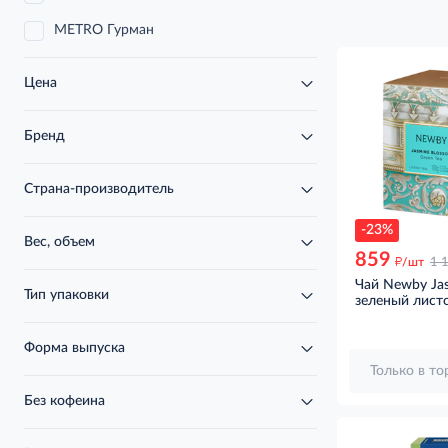
METRO Гурман
Цена
Бренд
Страна-производитель
-23%
Вес, объем
859
д
/шт
1 
Чай Newby Ja
Тип упаковки
зеленый листо
Форма выпуска
Только в т
Без кофеина