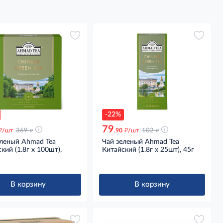
-22%
79
д
д
д
д
/шт
369
.90
/шт
102
еленый Ahmad Tea
Чай зеленый Ahmad Tea
кий (1.8г x 100шт),
Китайский (1.8г x 25шт), 45г
В корзину
В корзину