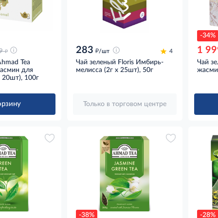
-34%
283
1 99
д
д
9
/шт
4
Ahmad Tea
Чай зеленый Floris Имбирь-
Чай з
Жасмин для
мелисса (2г x 25шт), 50г
жасми
x 20шт), 100г
орзину
Только в торговом центре
-38%
-28%