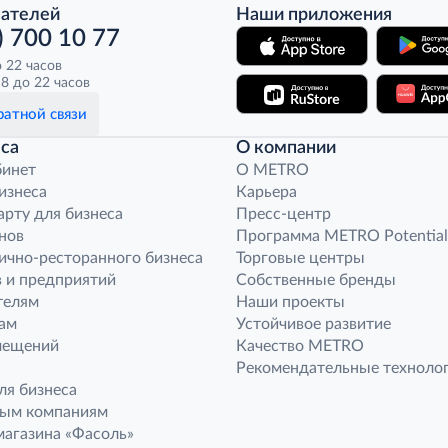
пателей
Наши приложения
) 700 10 77
о 22 часов
8 до 22 часов
атной связи
са
О компании
бинет
O METRO
бизнеса
Карьера
арту для бизнеса
Пресс-центр
нов
Программа METRO Potential
ично-ресторанного бизнеса
Торговые центры
 и предприятий
Собственные бренды
телям
Наши проекты
ам
Устойчивое развитие
мещений
Качество METRO
Рекомендательные техноло
ля бизнеса
ным компаниям
агазина «Фасоль»