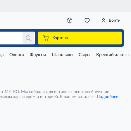
Войти
Корзина
да
Овощи
Фрукты
Шашлыки
Сыры
Крепкий алкого
я от METRO. Мы собрали для истинных ценителей лучшие
льным характером и историей. В нашем каталоге вы найдете
Подробнее
анные пуэры с землянистыми нотами и глубоким насыщенным
ароматные красные (черные) чаи. METRO тщательно отбирает
иста. Китайский чай — это не просто напиток, а целая
рта можно с удобной доставкой или в наших торговых