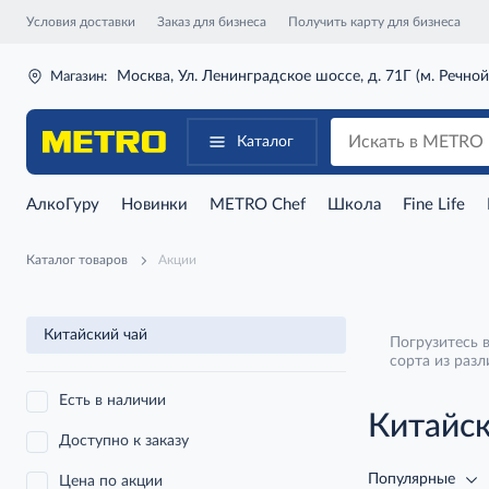
Условия доставки
Заказ для бизнеса
Получить карту для бизнеса
Москва, Ул. Ленинградское шоссе, д. 71Г (м. Речной
Магазин:
Каталог
АлкоГуру
Новинки
METRO Chef
Школа
Fine Life
Каталог товаров
Акции
Китайский чай
Погрузитесь 
сорта из раз
как знаменит
вкусом. Не м
Есть в наличии
поставщиков,
Китайск
философия, и
Доступно к заказу
центрах. Отк
Популярные
Цена по акции