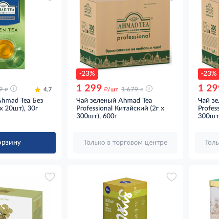
-23%
-23%
1 299
1 29
д
д
д
9
4.7
/шт
1 679
Ahmad Tea Без
Чай зеленый Ahmad Tea
Чай з
x 20шт), 30г
Professional Китайский (2г x
Profes
300шт), 600г
300шт)
орзину
Только в торговом центре
Толь