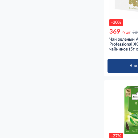
-30%
369
д
/шт
52
Чай зеленый 
Professional 
чайников (5г 
В к
-27%