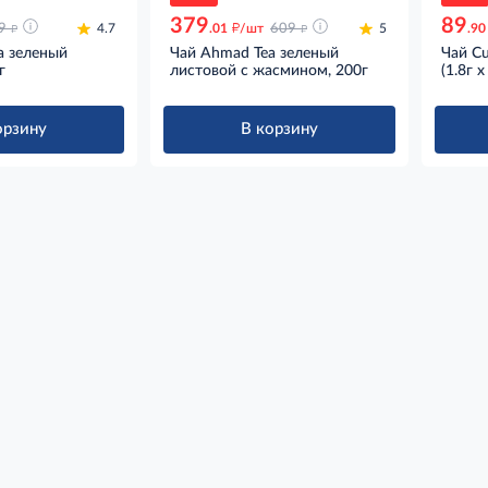
379
89
д
д
д
9
4.7
.01
/шт
609
5
.90
a зеленый
Чай Ahmad Tea зеленый
Чай Cu
г
листовой с жасмином, 200г
(1.8г 
орзину
В корзину