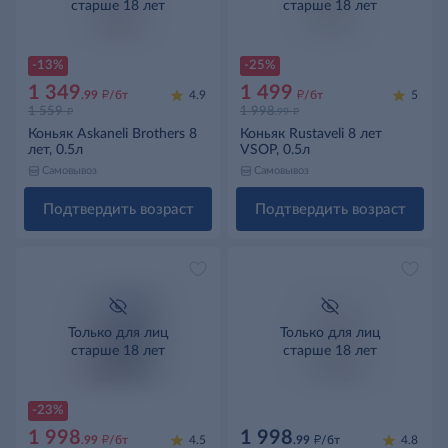
старше 18 лет
старше 18 лет
-13%
-25%
1 349
1 499
д
д
.99
/бт
4.9
/бт
5
д
д
1 559
1 998
.99
Коньяк Askaneli Brothers 8
Коньяк Rustaveli 8 лет
лет, 0.5л
VSOP, 0.5л
Самовывоз
Самовывоз
Подтвердить возраст
Подтвердить возраст
Только для лиц
Только для лиц
старше 18 лет
старше 18 лет
-23%
1 998
1 998
д
д
.99
/бт
4.5
.99
/бт
4.8