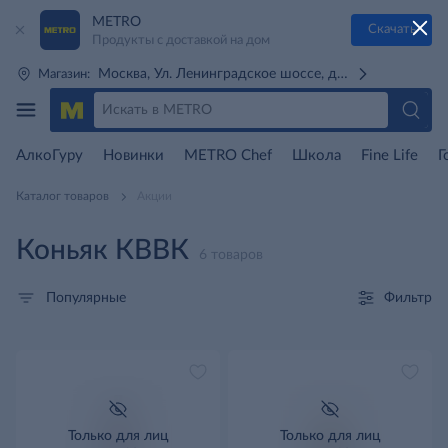
METRO
Скачать
Продукты с доставкой на дом
Москва, Ул. Ленинградское шоссе, д. 71Г (м. Речной 
Магазин:
АлкоГуру
Новинки
METRO Chef
Школа
Fine Life
Г
Каталог товаров
Акции
Коньяк КВВК
6 товаров
Фильтр
Популярные
Только для лиц
Только для лиц