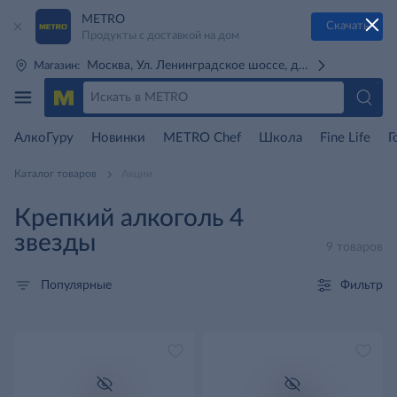
METRO
Скачать
Продукты с доставкой на дом
Москва, Ул. Ленинградское шоссе, д. 71Г (м. Речной 
Магазин:
АлкоГуру
Новинки
METRO Chef
Школа
Fine Life
Г
Каталог товаров
Акции
Крепкий алкоголь 4
звезды
9 товаров
Фильтр
Популярные