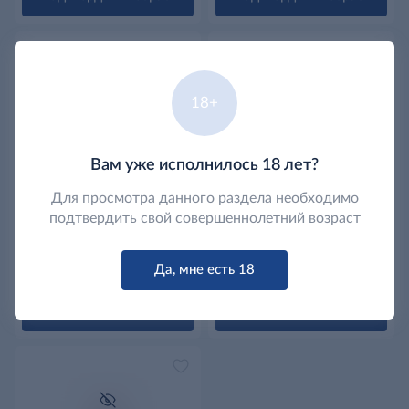
18+
Только для лиц
Только для лиц
старше 18 лет
старше 18 лет
Вам уже исполнилось 18 лет?
-10%
-11%
Для просмотра данного раздела необходимо
899
499
д
д
д
д
.99
/бт
999
4.7
/бт
559
подтвердить свой совершеннолетний возраст
Коньяк Старый Кенигсберг
Коньяк Старый Кенигсберг
4 года, 0.5л
Российский 4-летний,
0.25л
Да, мне есть 18
Самовывоз
Самовывоз
Подтвердить возраст
Подтвердить возраст