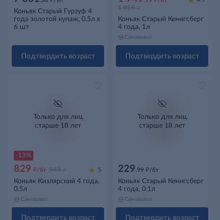
.38
/уп
.99
/бт
4.9
д
1 959
Коньяк Старый Гурзуф 4
года золотой купаж, 0.5л x
Коньяк Старый Кенигсберг
6 шт
4 года, 1л
Самовывоз
Подтвердить возраст
Подтвердить возраст
Только для лиц
Только для лиц
старше 18 лет
старше 18 лет
-13%
829
229
д
д
д
/бт
949
5
.99
/бт
Коньяк Кизлярский 4 года,
Коньяк Старый Кенигсберг
0.5л
4 года, 0.1л
Самовывоз
Самовывоз
Подтвердить возраст
Подтвердить возраст