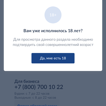
д
1 699
Напиток спиртной
Antibrandy Red Pepper
Бренди Torres 10 Gran
Rider, 0.5л
Reserva, 0.5л
18+
Самовывоз
Самовывоз
Подтвердить возраст
Подтвердить возраст
Вам уже исполнилось 18 лет?
Для просмотра данного раздела необходимо
подтвердить свой совершеннолетний возраст
Да, мне есть 18
Для бизнеса
+7 (800) 700 10 22
Будни: с 7 до 22 часов
Выходные: с 8 до 22 часов