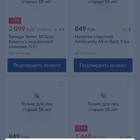
старше 18 лет
старше 18 лет
Нет фото
-12%
2 099
849
д
д
д
/бт
2 390
4.9
/бт
5
Бренди Torres 10 Gran
Напиток спиртной
Reserva в подарочной
Antibrandy All-in Basil, 0.5л
упаковке, 0.7л
Самовывоз
Самовывоз
Подтвердить возраст
Подтвердить возраст
Только для лиц
Только для лиц
старше 18 лет
старше 18 лет
Нет фото
-15%
849
1 448
д
д
/бт
.99
/бт
4.9