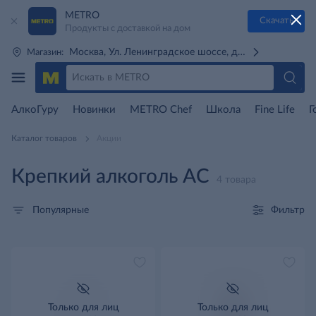
METRO
Скачать
Продукты с доставкой на дом
Москва, Ул. Ленинградское шоссе, д. 71Г (м. Речной 
Магазин:
АлкоГуру
Новинки
METRO Chef
Школа
Fine Life
Г
Каталог товаров
Акции
Крепкий алкоголь AC
4 товара
Фильтр
Популярные
Только для лиц
Только для лиц