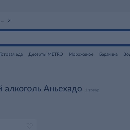
 вокзал)
Готовая еда
Десерты METRO
Мороженое
Баранина
Во
 алкоголь Аньехадо
1 товар