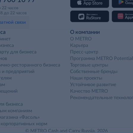
) 700 10 77
о 22 часов
8 до 22 часов
атной связи
са
О компании
бинет
O METRO
бизнеса
Карьера
арту для бизнеса
Пресс-центр
нов
Программа METRO Potential
ично-ресторанного бизнеса
Торговые центры
 и предприятий
Собственные бренды
телям
Наши проекты
ам
Устойчивое развитие
мещений
Качество METRO
Рекомендательные техноло
ля бизнеса
ным компаниям
агазина «Фасоль»
 корпоративных норм
© METRO Cash and Carry Russia, 2026