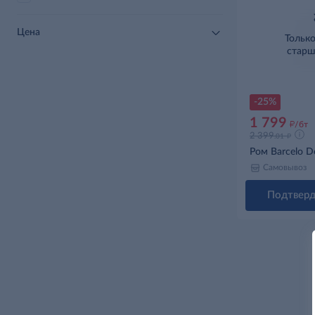
Цена
Тольк
старш
Нет
-25%
1 799
д
/бт
д
2 399
.01
Ром Barcelo D
Самовывоз
Подтверд