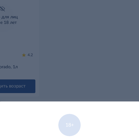
о для лиц
е 18 лет
 фото
4.2
orado, 1л
ить возраст
18+