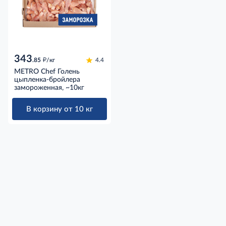
343
д
.85
/кг
4.4
METRO Chef Голень
цыпленка-бройлера
замороженная, ~10кг
В корзину от 10 кг