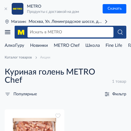
METRO
Скачать
Продукты с доставкой на дом
Москва, Ул. Ленинградское шоссе, д. 71Г (м. Речной 
Магазин:
АлкоГуру
Новинки
METRO Chef
Школа
Fine Life
Г
Каталог товаров
Акции
Куриная голень METRO
Chef
1 товар
Фильтр
Популярные