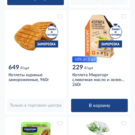
-10% от 2 шт
649
229
д
д
/шт
/шт
Котлеты куриные
Котлета Мираторг
замороженные, 960г
сливочная масло и зелень
с картофельным пюре
260г
замороженная, 260г
В корзину
Только в торговом центре