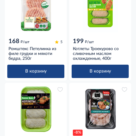
168
199
д
д
/шт
5
/шт
Ромштекс Петелинка из
Котлеты Троекурово со
филе грудки и мякоти
сливочным маслом
бедра, 250г
охлажденные, 400г
В корзину
В корзину
-8%