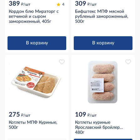
389
309
д
д
/шт
4
/шт
Кордон блю Мираторг с
Бифштекс МПФ мясной
ветчиной и сыром
рубленый замороженный,
замороженный, 405г
500г
В корзину
В корзину
275
109
д
д
/шт
/шт
Котлеты МПФ Куриные,
Котлеты куриные
500г
Ярославский бройлер
Боярские охлажденные,
480г
480г