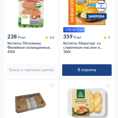
-11% от 2 шт
238
359
д
д
/шт
4.6
/шт
5
Котлеты Петелинка
Котлеты Мираторг со
Филейные охлажденные,
сливочным маслом и
450г
зеленью замороженные,
360г
360г
В корзину
Только в торговом центре