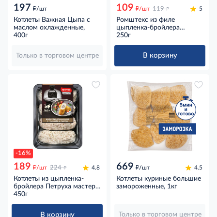
197
109
д
д
д
/шт
/шт
119
5
Котлеты Важная Цыпа с
Ромштекс из филе
маслом охлажденные,
цыпленка-бройлера
400г
Петруха мастер
250г
охлажденный, 250г
В корзину
Только в торговом центре
-16%
189
669
д
д
д
/шт
224
4.8
/шт
4.5
Котлеты из цыпленка-
Котлеты куриные большие
бройлера Петруха мастер
замороженные, 1кг
Домашние с грибами и
450г
сыром охлажденные, 450г
В корзину
Только в торговом центре