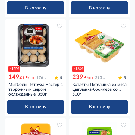
охлажденные, 380г
В корзину
В корзину
-15%
-18%
149
239
д
д
д
д
.01
/шт
176
5
/шт
293
5
Митболы Петруха мастер с
Котлеты Петелинка из мяса
творожным сыром
цыпленка-бройлера со
охлажденные, 350г
сладким перцем и сыром,
500г
500г
В корзину
В корзину