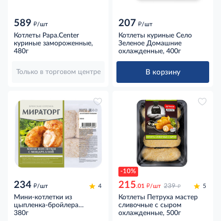
589
207
д
д
/шт
/шт
Котлеты Papa.Center
Котлеты куриные Село
куриные замороженные,
Зеленое Домашние
480г
охлажденные, 400г
В корзину
Только в торговом центре
-10%
234
215
д
д
д
/шт
4
.01
/шт
239
5
Мини-котлетки из
Котлеты Петруха мастер
цыпленка-бройлера
сливочные с сыром
Мираторг с моцареллой
380г
охлажденные, 500г