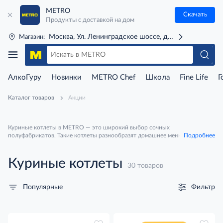
METRO
Скачать
Продукты с доставкой на дом
Москва, Ул. Ленинградское шоссе, д. 71Г (м. Речной 
Магазин:
АлкоГуру
Новинки
METRO Chef
Школа
Fine Life
Г
Каталог товаров
Акции
Куриные котлеты в METRO — это широкий выбор сочных
полуфабрикатов. Такие котлеты разнообразят домашнее меню, станут
Подробнее
основой для бургеров или изысканным ресторанным блюдом.
Куриные котлеты
30 товаров
Фильтр
Популярные