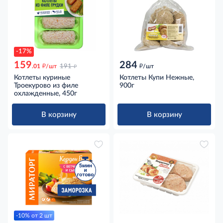
-17%
159
284
д
д
д
.01
/шт
191
/шт
Котлеты куриные
Котлеты Купи Нежные,
Троекурово из филе
900г
охлажденные, 450г
В корзину
В корзину
-10% от 2 шт