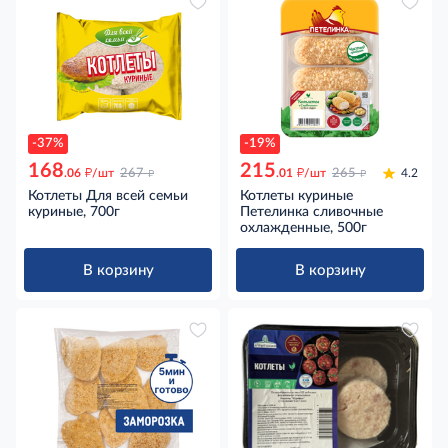
-37%
-19%
168
215
д
д
д
д
.06
/шт
267
.01
/шт
265
4.2
Котлеты Для всей семьи
Котлеты куриные
куриные, 700г
Петелинка сливочные
охлажденные, 500г
В корзину
В корзину