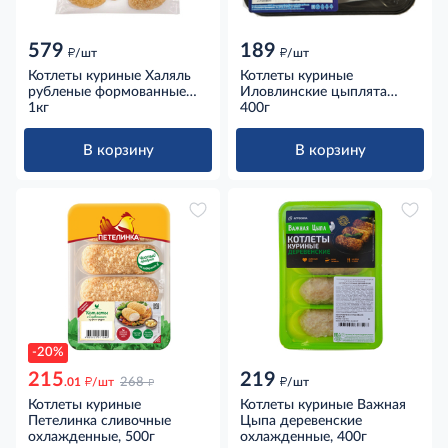
579
189
д
д
/шт
/шт
Котлеты куриные Халяль
Котлеты куриные
рубленые формованные
Иловлинские цыплята
панированные
1кг
рубленые охлажденные,
400г
замороженные, 1кг
400г
В корзину
В корзину
-20%
215
219
д
д
д
.01
/шт
268
/шт
Котлеты куриные
Котлеты куриные Важная
Петелинка сливочные
Цыпа деревенские
охлажденные, 500г
охлажденные, 400г