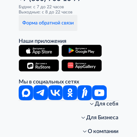
Будни: с 7 до 22 часов
Выходные: с 8 до 22 часов
Форма обратной связи
Наши приложения
Мы в социальных сетях
Для себя
Интернет-магазин
Стань клиентом METRO
Для Бизнеса
Акции, скидки, распродажи
Личный кабинет
Доставка клиентам
Заказ для бизнеса
О компании