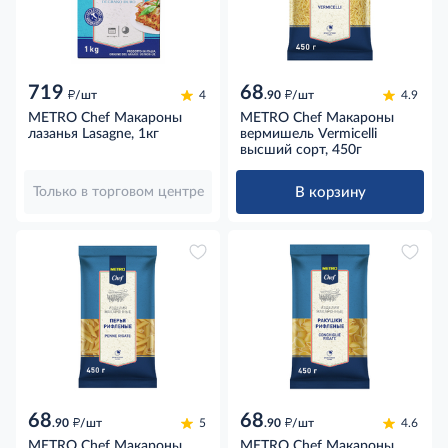
719
68
д
д
/шт
4
.90
/шт
4.9
METRO Chef Макароны
METRO Chef Макароны
лазанья Lasagne, 1кг
вермишель Vermicelli
высший сорт, 450г
В корзину
Только в торговом центре
68
68
д
д
.90
/шт
5
.90
/шт
4.6
METRO Chef Макароны
METRO Chef Макароны