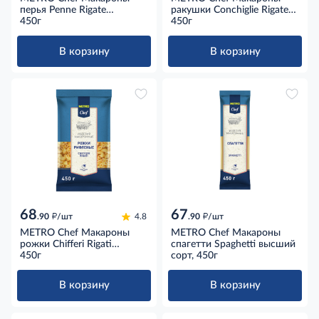
перья Penne Rigate
ракушки Conchiglie Rigate
рифленые высший сорт,
450г
рифленые высший сорт,
450г
450г
450г
В корзину
В корзину
68
67
д
д
.90
/шт
4.8
.90
/шт
METRO Chef Макароны
METRO Chef Макароны
рожки Chifferi Rigati
спагетти Spaghetti высший
рифленые высший сорт,
450г
сорт, 450г
450г
В корзину
В корзину