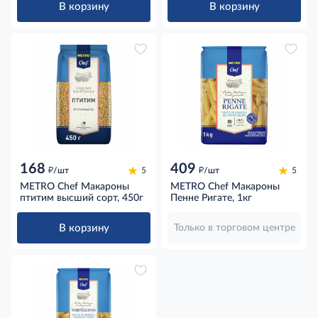
В корзину
В корзину
168
409
д
д
/шт
5
/шт
5
METRO Chef Макароны
METRO Chef Макароны
птитим высший сорт, 450г
Пенне Ригате, 1кг
В корзину
Только в торговом центре