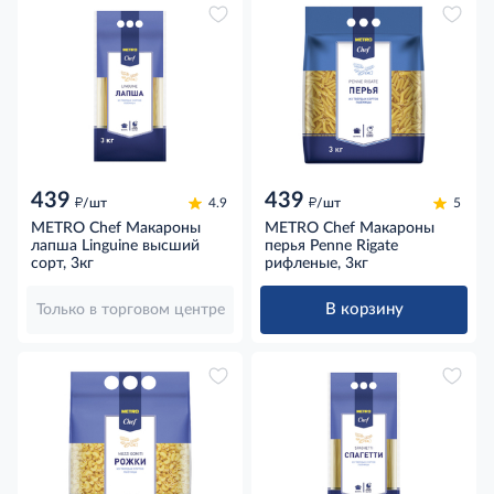
439
439
д
д
/шт
4.9
/шт
5
METRO Chef Макароны
METRO Chef Макароны
лапша Linguine высший
перья Penne Rigate
сорт, 3кг
рифленые, 3кг
В корзину
Только в торговом центре