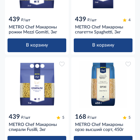
439
439
д
д
/шт
/шт
4
METRO Chef Макароны
METRO Chef Макароны
рожки Mezzi Gomiti, 3кг
спагетти Spaghetti, 3кг
В корзину
В корзину
439
168
д
д
/шт
5
/шт
5
METRO Chef Макароны
METRO Chef Макароны
спирали Fusilli, 3кг
орзо высший сорт, 450г