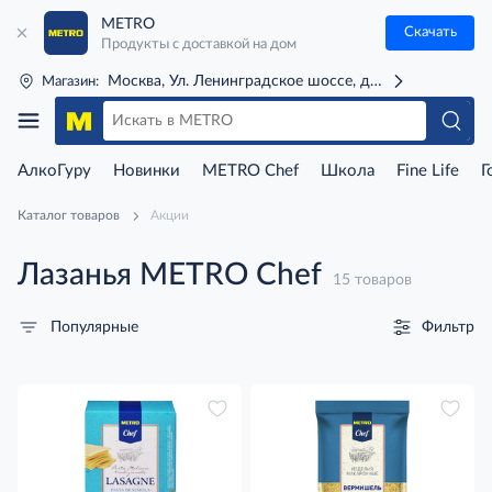
METRO
Скачать
Продукты с доставкой на дом
Москва, Ул. Ленинградское шоссе, д. 71Г (м. Речной 
Магазин:
АлкоГуру
Новинки
METRO Chef
Школа
Fine Life
Г
Каталог товаров
Акции
Лазанья METRO Chef
15 товаров
Фильтр
Популярные