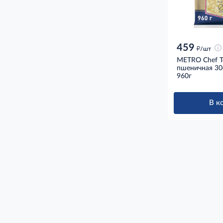
459
д
/шт
METRO Chef Т
пшеничная 30с
960г
В к