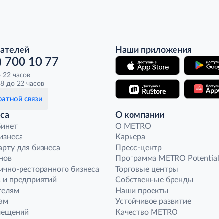
пателей
Наши приложения
) 700 10 77
о 22 часов
8 до 22 часов
атной связи
са
О компании
бинет
O METRO
бизнеса
Карьера
арту для бизнеса
Пресс-центр
нов
Программа METRO Potential
ично-ресторанного бизнеса
Торговые центры
 и предприятий
Собственные бренды
телям
Наши проекты
ам
Устойчивое развитие
мещений
Качество METRO