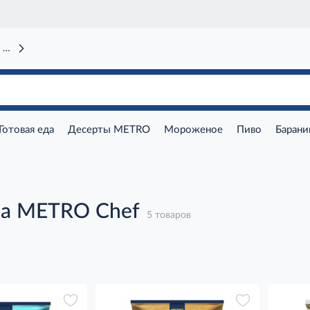
 вокзал)
Готовая еда
Десерты METRO
Мороженое
Пиво
Барани
а METRO Chef
5 товаров