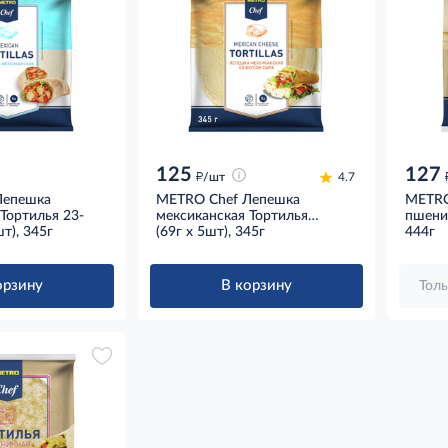
125
127
д
/шт
4.7
Лепешка
METRO Chef Лепешка
METRO
Тортилья 23-
мексиканская Тортилья
пшенич
т), 345г
сырная 23-25см (69г х 5шт),
(69г х 5шт), 345г
444г
345г
орзину
В корзину
Толь