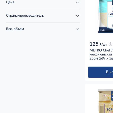
Цена
Страна-производитель
Вес, объем
125
д
/шт
METRO Chef 
мексиканская 
25см (69г x 5ш
В к