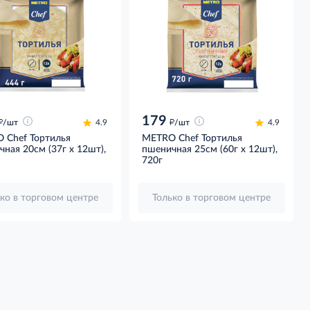
179
д
д
/шт
4.9
/шт
4.9
 Chef Тортилья
METRO Chef Тортилья
ная 20см (37г х 12шт),
пшеничная 25см (60г х 12шт),
720г
ко в торговом центре
Только в торговом центре