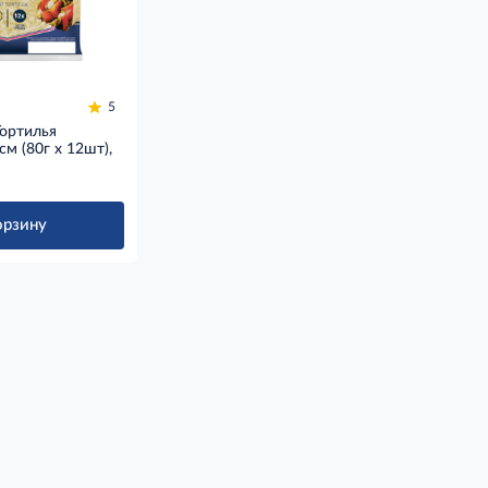
5
ортилья
м (80г х 12шт),
орзину