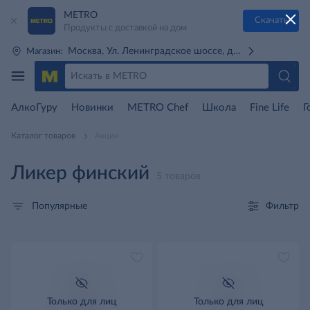
METRO
Скачать
Продукты с доставкой на дом
Москва, Ул. Ленинградское шоссе, д. 71Г (м. Речной 
Магазин:
АлкоГуру
Новинки
METRO Chef
Школа
Fine Life
Г
Каталог товаров
Акции
Ликер финский
5 товаров
Фильтр
Популярные
Только для лиц
Только для лиц