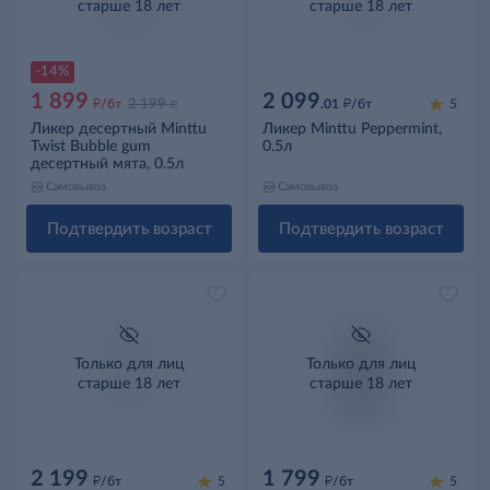
старше 18 лет
старше 18 лет
-14%
1 899
2 099
д
д
д
/бт
2 199
.01
/бт
5
Ликер десертный Minttu
Ликер Minttu Peppermint,
Twist Bubble gum
0.5л
десертный мята, 0.5л
Самовывоз
Самовывоз
Подтвердить возраст
Подтвердить возраст
Только для лиц
Только для лиц
старше 18 лет
старше 18 лет
2 199
1 799
д
д
/бт
5
/бт
5