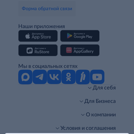
Форма обратной связи
Наши приложения
Мы в социальных сетях
Для себя
Интернет-магазин
Стань клиентом METRO
Для Бизнеса
Акции, скидки, распродажи
Личный кабинет
Доставка клиентам
Заказ для бизнеса
О компании
Условия доставки
Получить карту для бизнеса
O METRO
Подарочные карты. Активация и баланс
Для магазинов
Карьера
Условия и соглашения